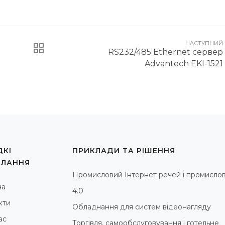
НАСТУПНИЙ
RS232/485 Ethernet сервер
Advantech EKI-1521
КІ
ПРИКЛАДИ ТА РІШЕННЯ
ИЛАННЯ
Промисловий Інтернет речей і промислов
на
4.0
кти
Обладнання для систем відеонагляду
ас
Торгівля, самообслуговування і готельне