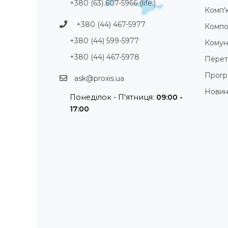
+380 (63) 607-5966 (life:)
Комп'
+380 (44) 467-5977
Компо
+380 (44) 599-5977
Комуні
+380 (44) 467-5978
Перет
Прогр
ask@proxis.ua
Нови
Понеділок - П'ятниця:
09:00 -
17:00