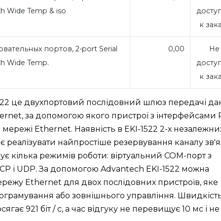
th Wide Temp & iso
досту
к зак
ательных портов, 2-port Serial
0,00
Не
ith Wide Temp.
досту
к зак
522 це двухпортовий послідовний шлюз передачі да
hernet, за допомогою якого пристрої з інтерфейсами 
 мережі Ethernet. Наявність в EKI-1522 2-х незалежни
яє реалізувати найпростіше резервування каналу зв'я
ує кілька режимів роботи: віртуальний COM-порт з
CP і UDP. За допомогою Advantech EKI-1522 можна
ережу Ethernet для двох послідовних пристроїв, яке
рограмування або зовнішнього управління. Швидкіст
гає 921 біт / с, а час відгуку не перевищує 10 мс і не