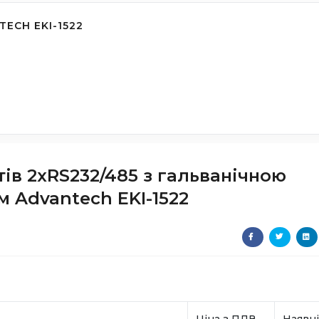
TECH EKI-1522
ів 2хRS232/485 з гальванічною
м Advantech EKI-1522
Ціна з ПДВ
Наявні