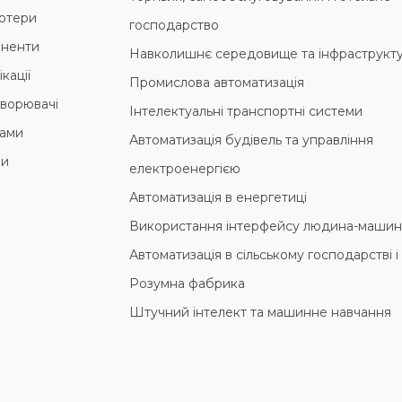
ютери
господарство
ненти
Навколишнє середовище та інфраструкт
кації
Промислова автоматизація
ворювачі
Інтелектуальні транспортні системи
ами
Автоматизація будівель та управління
ни
електроенергією
Автоматизація в енергетиці
Використання інтерфейсу людина-машин
Автоматизація в сільському господарстві 
Розумна фабрика
Штучний інтелект та машинне навчання