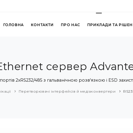
ГОЛОВНА
КОНТАКТИ
ПРО НАС
ПРИКЛАДИ ТА РІШЕ
Ethernet сервер Advante
ортів 2хRS232/485 з гальванічною розв'язкою і ESD захист
ікації
Перетворювачі інтерфейсів й медіаконвертери
RS23