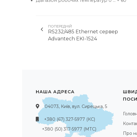
Діапазон робочих температур 0 ... + 60 °
ПОПЕРЕДНІЙ
RS232/485 Ethernet сервер
Advantech EKI-1524
НАША АДРЕСА
ШВИД
ПОС
04073, Київ, вул. Сирецька, 5
Голов
+380 (67) 327-5977 (КС)
Конта
+380 (50) 317-5977 (МТС)
Про н