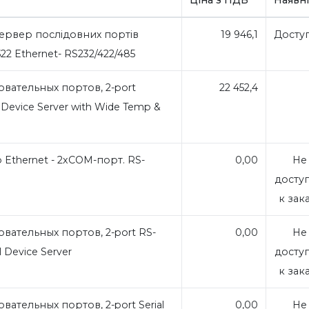
рвер послідовних портів
19 946,1
Досту
522 Ethernet- RS232/422/485
вательных портов, 2-port
22 452,4
l Device Server with Wide Temp &
Ethernet - 2xCOM-порт. RS-
0,00
Не
досту
к зак
вательных портов, 2-port RS-
0,00
Не
l Device Server
досту
к зак
ательных портов, 2-port Serial
0,00
Не