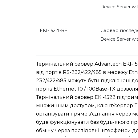
Device Server wi
EKI-1522I-BE
Сервер последов
Device Server w
Термінальний сервер Advantech EKI-1
від портів RS-232/422/485 в мережу Et
232/422/485 можуть бути підключені до
портів Ethernet 10 / 100Base-TX дозвол
Термінальний сервер EKI-1522 підтрим
множинним доступом, клієнт/сервер T
організувати пряме з'єднання через м
буде функціонувати без будь-якого п
обміну через послідовні інтерфейси дося