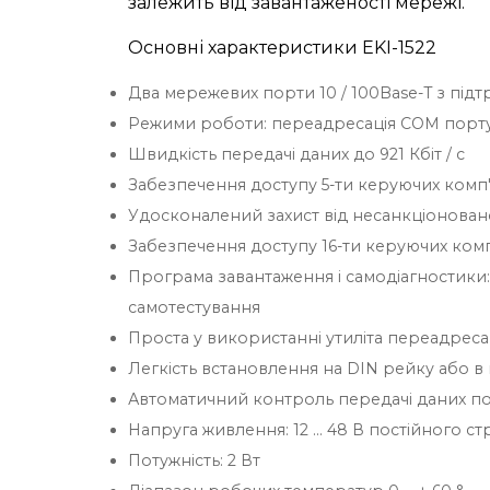
залежить від завантаженості мережі.
Основні характеристики EKI-1522
Два мережевих порти 10 / 100Base-T з під
Режими роботи: переадресація COM порту 
Швидкість передачі даних до 921 Кбіт / с
Забезпечення доступу 5-ти керуючих комп
Удосконалений захист від несанкціонован
Забезпечення доступу 16-ти керуючих комп
Програма завантаження і самодіагностики:
самотестування
Проста у використанні утиліта переадресац
Легкість встановлення на DIN рейку або в
Автоматичний контроль передачі даних по
Напруга живлення: 12 ... 48 В постійного с
Потужність: 2 Вт