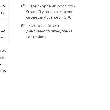
пно
Прискорений розвиток
Smart City за допомогою
азу
серверів Advantech GPU
Система збору і
пно
динамічного зважування
вантажівок
азу
них
RS-
х
зку.
ь