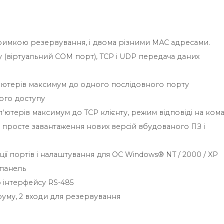
тримкою резервування, і двома різними МАС адресами.
(віртуальний COM порт), TCP і UDP передача даних
'ютерів максимум до одного послідовного порту
ого доступу
'ютерів максимум до TCP клієнту, режим відповіді на ком
 просте завантаження нових версій вбудованого ПЗ і
ії портів і налаштування для ОС Windows® NT / 2000 / XP
 панель
 інтерфейсу RS-485
труму, 2 входи для резервування