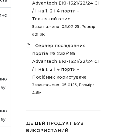
Advantech EKI-1521/22/24 CI
/ I на 1, 2 і 4 порти -
пно
Технічний опис
Завантажено: 03.02.25, Розмір:
621.3K
Сервер послідовних
портів RS 232/485
Advantech EKI-1521/22/24 CI
/ I на 1, 2 і 4 порти -
Посібник користувача
пно
Завантажено: 05.01.16, Розмір:
азу
4.6M
пно
азу
ДЕ ЦЕЙ ПРОДУКТ БУВ
ВИКОРИСТАНИЙ