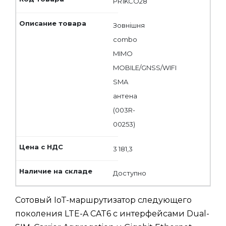
PR1KCO28
Зовнішня
combo
MIMO
MOBILE/GNSS/WIFI
SMA
антена
(003R-
00253)
3 181,3
Доступно
Сотовый IoT-маршрутизатор следующего
поколения LTE-A CAT6 с интерфейсами Dual-