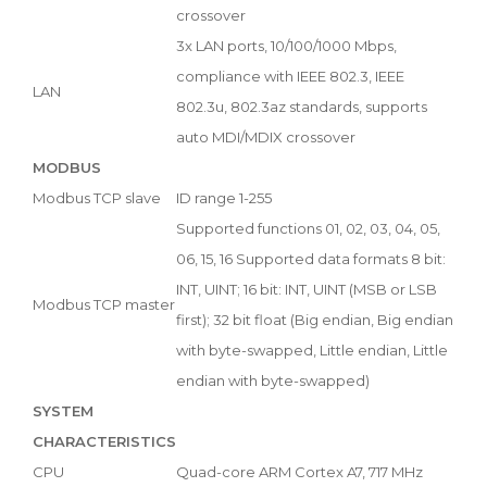
crossover
3x LAN ports, 10/100/1000 Mbps,
compliance with IEEE 802.3, IEEE
LAN
802.3u, 802.3az standards, supports
auto MDI/MDIX crossover
MODBUS
Modbus TCP slave
ID range 1-255
Supported functions 01, 02, 03, 04, 05,
06, 15, 16 Supported data formats 8 bit:
INT, UINT; 16 bit: INT, UINT (MSB or LSB
Modbus TCP master
first); 32 bit float (Big endian, Big endian
with byte-swapped, Little endian, Little
endian with byte-swapped)
SYSTEM
CHARACTERISTICS
CPU
Quad-core ARM Cortex A7, 717 MHz