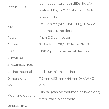
connection strength LEDs, 8x LAN
Status LEDs
status LEDs, 3x WAN status LEDs, 1x
Power LED
2x SIM slots (Mini SIM - 2FF), 1.8 V/3 V,
SIM
external SIM holders
Power
4 pin DC connector
Antennas
2x SMA for LTE, 1x SMA for GNNS
USB
USB A port for external devices
PHYSICAL
SPECIFICATION
Casing material
Full aluminium housing
Dimensions
115 mm x 95 mm x 44 mm (H x W x D)
Weight
455 g
DIN rail (can be mounted on two sides),
Mounting options
flat surface placement
OPERATING