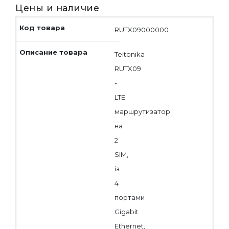
Цены и наличие
RUTX09000000
Teltonika
RUTX09
-
LTE
маршрутизатор
на
2
SIM,
із
4
портами
Gigabit
Ethernet,