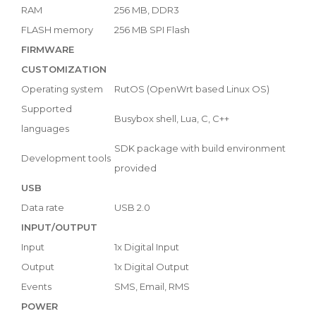
RAM
256 MB, DDR3
FLASH memory
256 MB SPI Flash
FIRMWARE
CUSTOMIZATION
Operating system
RutOS (OpenWrt based Linux OS)
Supported
Busybox shell, Lua, C, C++
languages
SDK package with build environment
Development tools
provided
USB
Data rate
USB 2.0
INPUT/OUTPUT
Input
1x Digital Input
Output
1x Digital Output
Events
SMS, Email, RMS
POWER