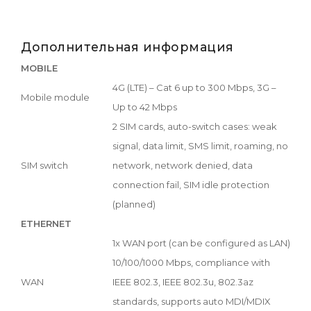
Дополнительная информация
MOBILE
4G (LTE) – Cat 6 up to 300 Mbps, 3G –
Mobile module
Up to 42 Mbps
2 SIM cards, auto-switch cases: weak
signal, data limit, SMS limit, roaming, no
SIM switch
network, network denied, data
connection fail, SIM idle protection
(planned)
ETHERNET
1x WAN port (can be configured as LAN)
10/100/1000 Mbps, compliance with
WAN
IEEE 802.3, IEEE 802.3u, 802.3az
standards, supports auto MDI/MDIX