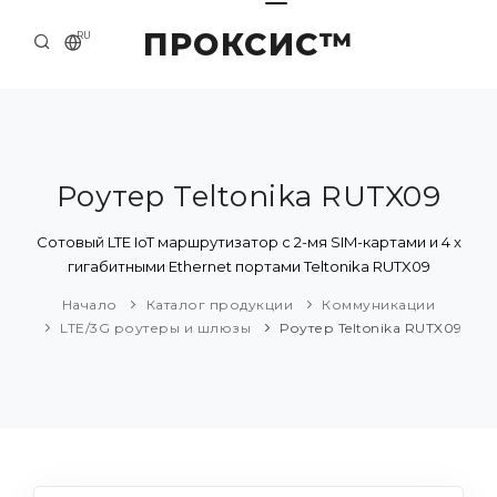
ПРОКСИС™
RU
НАЧАЛО
КОНТАКТЫ
О КОМПАНИИ
Роутер Teltonika RUTX09
ПРИМЕРЫ И РЕШЕНИЯ
Сотовый LTE IoT маршрутизатор с 2-мя SIM-картами и 4 x
гигабитными Ethernet портами Teltonika RUTX09
КАТАЛОГ ПРОДУКЦИИ
Начало
Каталог продукции
Коммуникации
ПРЕСС-ЦЕНТР
LTE/3G роутеры и шлюзы
Роутер Teltonika RUTX09