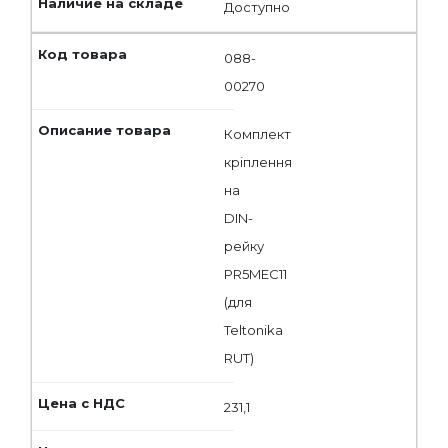
Доступно
088-
00270
Комплект
кріплення
на
DIN-
рейку
PR5MEC11
(для
Teltonika
RUT)
231,1