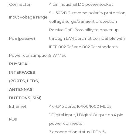
Connector
4 pin industrial DC power socket
9 – 50 VDC, reverse polarity protection,
Input voltage range
voltage surge/transient protection
Passive PoE. Possibility to power up
PoE (passive)
through LAN port, not compatible with
IEEE 802.3af and 802.3at standards
Power consumption
9 W Max
PHYSICAL
INTERFACES
(PORTS, LEDS,
ANTENNAS,
BUTTONS, SIM)
Ethernet
4x RJ45 ports, 10/100/1000 Mbps
1 Digital Input, 1 Digital Output on 4 pin
I/Os
power connector
3x connection status LEDs, 5x