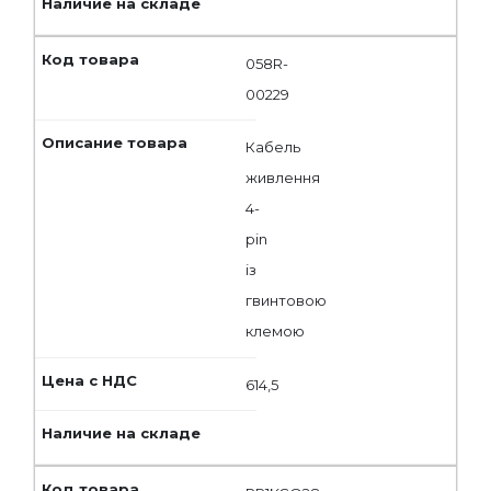
058R-
00229
Кабель
живлення
4-
pin
із
гвинтовою
клемою
614,5