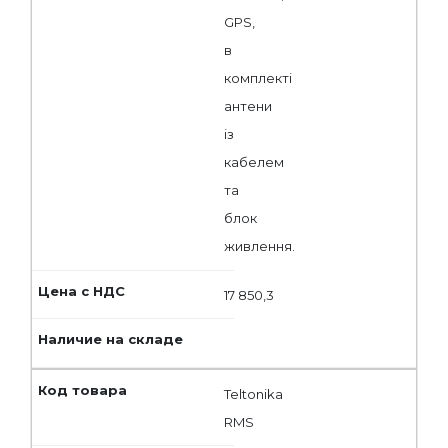
GPS,
в
комплекті
антени
із
кабелем
та
блок
живлення.
17 850,3
Teltonika
RMS