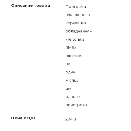
Програма
віддаленого
керування
обладнанням
«Teltonika
RMS»
(ліцензія
на
один
місяць
для
одного
пристрою).
204,8