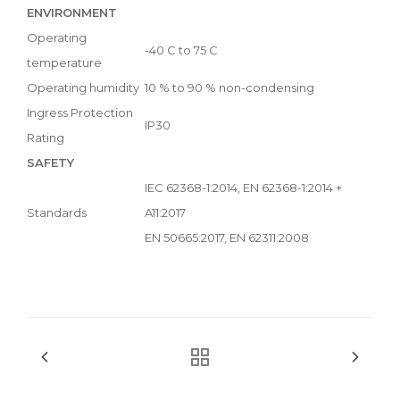
ENVIRONMENT
Operating
-40 C to 75 C
temperature
Operating humidity
10 % to 90 % non-condensing
Ingress Protection
IP30
Rating
SAFETY
IEC 62368-1:2014, EN 62368-1:2014 +
Standards
A11:2017
EN 50665:2017, EN 62311:2008