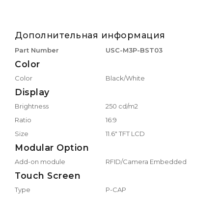
Дополнительная информация
Part Number
USC-M3P-BST03
Color
Color
Black/White
Display
Brightness
250 cd/m2
Ratio
16:9
Size
11.6" TFT LCD
Modular Option
Add-on module
RFID/Camera Embedded
Touch Screen
Type
P-CAP