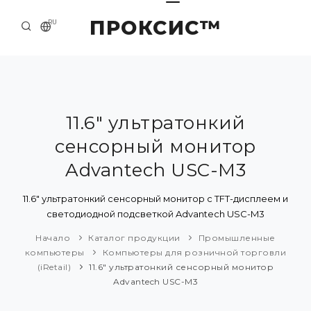
ПРОКСИС™
RU
НАЧАЛО
КОНТАКТЫ
О КОМПАНИИ
11.6" ультратонкий
сенсорный монитор
ПРИМЕРЫ И РЕШЕНИЯ
Advantech USC-M3
КАТАЛОГ ПРОДУКЦИИ
11.6" ультратонкий сенсорный монитор с TFT-дисплеем и
ПРЕСС-ЦЕНТР
светодиодной подсветкой Advantech USC-M3
Начало
Каталог продукции
Промышленные
компьютеры
Компьютеры для розничной торговли
(iRetail)
11.6" ультратонкий сенсорный монитор
Advantech USC-M3