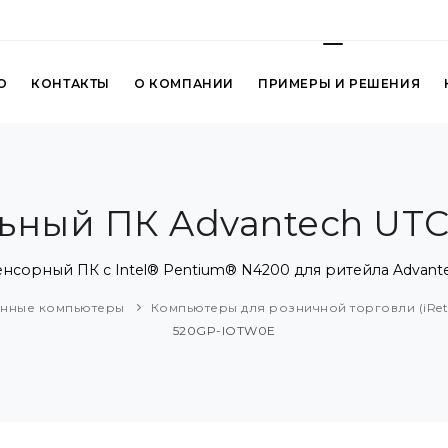
О
КОНТАКТЫ
О КОМПАНИИ
ПРИМЕРЫ И РЕШЕНИЯ
альный ПК Advantech UT
сенсорный ПК с Intel® Pentium® N4200 для ритейла Advan
нные компьютеры
Компьютеры для розничной торговли (iRet
520GP-IOTW0E