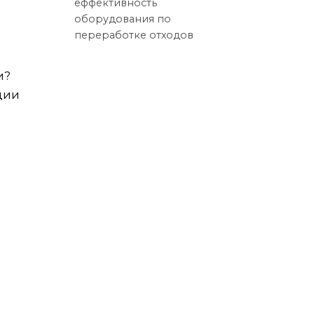
еффективность
оборудования по
переработке отходов
и?
ции