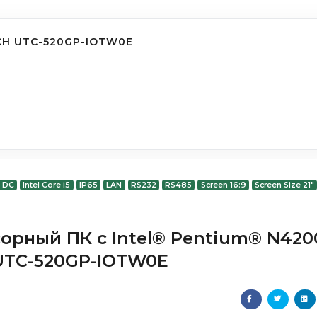
CH UTC-520GP-IOTW0E
V DC
Intel Core i5
IP65
LAN
RS232
RS485
Screen 16:9
Screen Size 21"
сорный ПК с Intel® Pentium® N420
UTC-520GP-IOTW0E