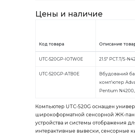
Цены и наличие
Код товара
Описание това
UTC-520GP-IOTW0E
21.5" PCT.T/S-N
UTC-520GP-ATB0E
Вбудований ба
комп'ютер Advan
Pentium N4200
Компьютер UTC-520G оснащен универс
широкоформатной сенсорной ЖК-пан
устройства и системы отображения д
интерактивные вывески, сенсорные к