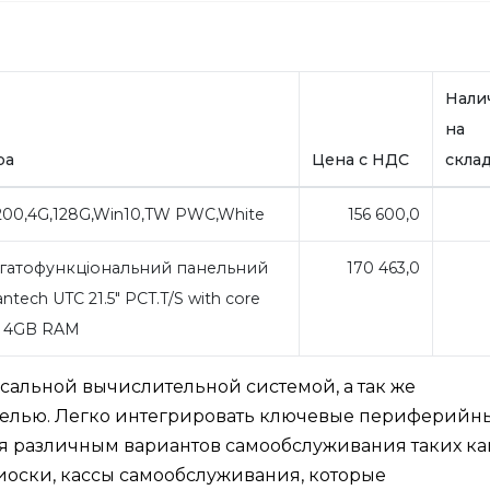
Нали
на
ра
Цена с НДС
скла
4200,4G,128G,Win10,TW PWC,White
156 600,0
гатофункціональний панельний
170 463,0
tech UTC 21.5" PCT.T/S with core
, 4GB RAM
альной вычислительной системой, а так же
елью. Легко интегрировать ключевые периферийн
ля различным вариантов самообслуживания таких ка
иоски, кассы самообслуживания, которые