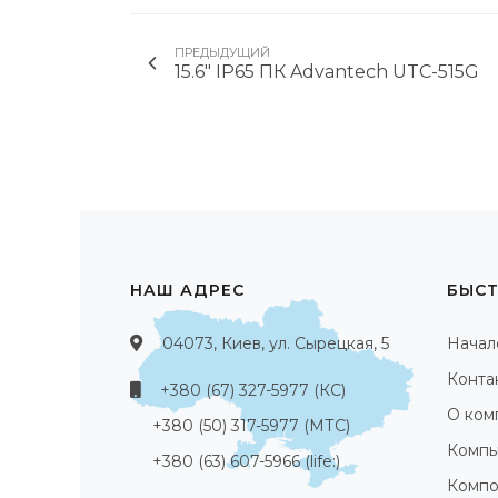
ПРЕДЫДУЩИЙ
15.6" IP65 ПК Advantech UTC-515G
НАШ АДРЕС
БЫСТ
04073, Киев, ул. Сырецкая, 5
Начал
Конта
+380 (67) 327-5977 (КС)
О ком
+380 (50) 317-5977 (МТС)
Компь
+380 (63) 607-5966 (life:)
Компо