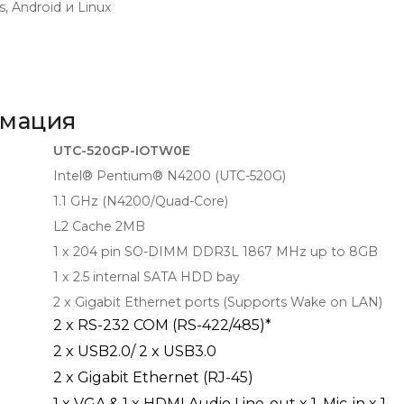
Android и Linux
рмация
UTC-520GP-IOTW0E
Intel® Pentium® N4200 (UTC-520G)
1.1 GHz (N4200/Quad-Core)
L2 Cache 2MB
1 x 204 pin SO-DIMM DDR3L 1867 MHz up to 8GB
1 x 2.5 internal SATA HDD bay
2 x Gigabit Ethernet ports (Supports Wake on LAN)
2 x RS-232 COM (RS-422/485)*
2 x USB2.0/ 2 x USB3.0
2 x Gigabit Ethernet (RJ-45)
1 x VGA & 1 x HDMI Audio Line-out x 1, Mic-in x 1