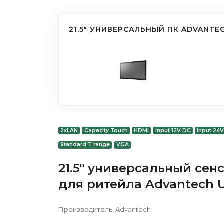
21.5" УНИВЕРСАЛЬНЫЙ ПК ADVANTE
2xLAN
Capacity Touch
HDMI
Input 12V DC
Input 24
Standard T range
VGA
21.5" универсальный сен
для ритейла Advantech 
Производитель:
Advantech