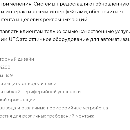
х применения. Системы предоставляют обновленную
и интерактивными интерфейсами; обеспечивает
нтента и целевых рекламных акций.
ставлять клиентам только самые качественные услуг
ии UTC это отличное оборудование для автоматиза
яторный дизайн
N4200
 16: 9
ля защиты от воды и пыли
ля гибкой периферийной установки
тной ориентации
 вывода и различные периферийные устройства
рстия для различных требований монтажа