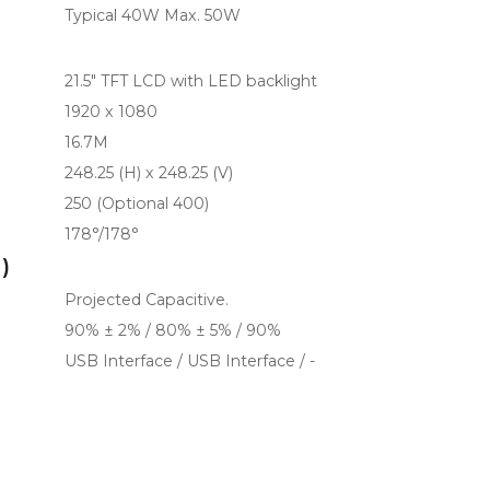
Typical 40W Max. 50W
21.5" TFT LCD with LED backlight
1920 x 1080
16.7M
248.25 (H) x 248.25 (V)
250 (Optional 400)
178°/178°
)
Projected Capacitive.
90% ± 2% / 80% ± 5% / 90%
USB Interface / USB Interface / -