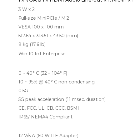
3 W x 2
Full-size MiniPCIe / M.2
VESA 100 x 100 mm
517.64 x 313.51 x 43.50 (mm)
8 kg (17.6 lb)
Win 10 IoT Enterprise
0 ~ 40° C (32 ~ 104° F)
10 ~ 95% @ 40° C non-condensing
0.5G
5G peak acceleration (11 msec. duration)
CE, FCC, UL, CB, CCC, BSMI
IP65/ NEMA4 Compliant
12 V/5 A (60 W ITE Adapter)