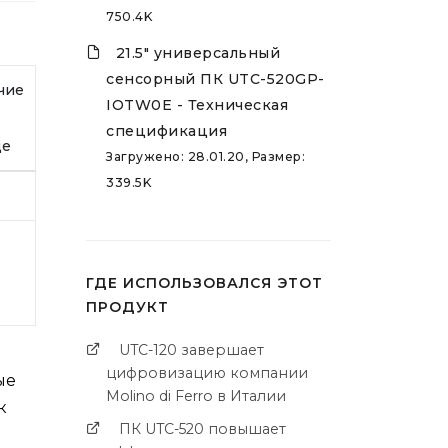
750.4K
21.5" универсальный
сенсорный ПК UTC-520GP-
чие
IOTW0E - Техническая
спецификация
де
Загружено: 28.01.20, Размер:
339.5K
ГДЕ ИСПОЛЬЗОВАЛСЯ ЭТОТ
ПРОДУКТ
UTC-120 завершает
цифровизацию компании
ые
Molino di Ferro в Италии
к
ПК UTC-520 повышает