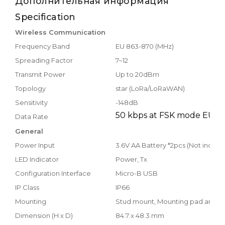
Дополнительная информация
Specification
Wireless Communication
Frequency Band
EU 863-870 (MHz)
Spreading Factor
7~12
Transmit Power
Up to 20dBm
Topology
star (LoRa/LoRaWAN)
Sensitivity
-148dB
50 kbps at FSK mode EU8
Data Rate
General
Power Input
3.6V AA Battery *2pcs (Not includ
LED Indicator
Power, Tx
Configuration Interface
Micro-B USB
IP Class
IP66
Mounting
Stud mount, Mounting pad and a
Dimension (H x D)
84.7 x 48.3 mm