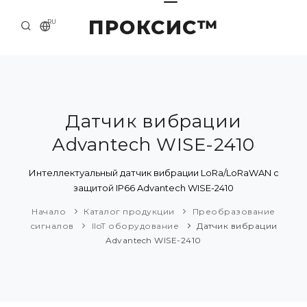
ПРОКСИС™
RU
НАЧАЛО
КОНТАКТЫ
О КОМПАНИИ
Датчик вибрации
Advantech WISE-2410
ПРИМЕРЫ И РЕШЕНИЯ
КАТАЛОГ ПРОДУКЦИИ
Интеллектуальный датчик вибрации LoRa/LoRaWAN с
защитой IP66 Advantech WISE-2410
ПРЕСС-ЦЕНТР
Начало
Каталог продукции
Преобразование
сигналов
IIoT оборудование
Датчик вибрации
Advantech WISE-2410