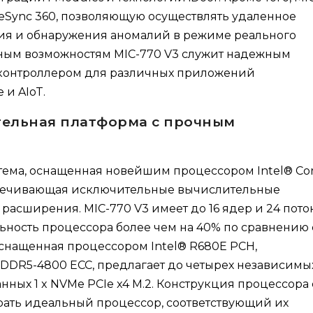
eSync 360, позволяющую осуществлять удаленное
ия и обнаружения аномалий в режиме реального
ным возможностям MIC-770 V3 служит надежным
онтроллером для различных приложений
 и AIoT.
ельная платформа с прочным
стема, оснащенная новейшим процессором Intel® Cor
беспечивающая исключительные вычислительные
асширения. MIC-770 V3 имеет до 16 ядер и 24 пото
ьность процессора более чем на 40% по сравнению 
оснащенная процессором Intel® R680E PCH,
DDR5-4800 ECC, предлагает до четырех независимы
ных 1 x NVMe PCIe x4 M.2. Конструкция процессора 
рать идеальный процессор, соответствующий их