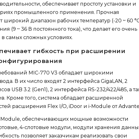
одительности, обеспечивает простоту установки и
нариях промышленного применения. Прочная
 широкий диапазон рабочих температур (-20 ~ 60 °C
 (9 ~ 36 В постоянного тока), что делает его очень
в самых сложных условиях.
печивает гибкость при расширении
конфигурирования
ребований MIC-770 V3 обладает широкими
да. В их число входят 2 интерфейса GigaLAN, 2
ов USB 3.2 (Gen1), 2 интерфейса RS-232/422/485, а т
. Кроме того, система обладает расширенной
й расширения Flex I/O, iDoor и i-Module от Advante
 i-Module, обеспечивающих мощные возможности
лотовые, 4-слотовые модули, модули хранения данны
бкость позволяет заказчикам реализовать свои