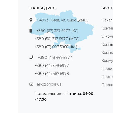
НАШ АДРЕС
БЫСТ
04073, Киев, ул. Сырецкая, 5
Начал
Конта
+380 (67) 327-5977 (КС)
О ком
+380 (50) 317-5977 (МТС)
Компь
+380 (63) 607-5966 (life:)
Компо
+380 (44) 467-5977
Комму
+380 (44) 599-5977
Преоб
+380 (44) 467-5978
Прог
ask@proxis.ua
Пресс
Понедельник - Пятница:
09:00
- 17:00