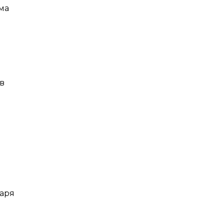
ма
в
м
аря