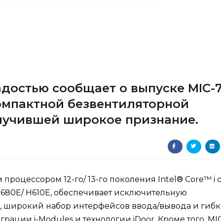
адостью сообщает о выпуске MIC-
компактной безвентиляторной
олучившей широкое признание.
роцессором 12-го/ 13-го поколения Intel® Core™ i 
R680E/ H610E, обеспечивает исключительную
, широкий набор интерфейсов ввода/вывода и гиб
рации i-Modules и технологии iDoor. Кроме того, MI