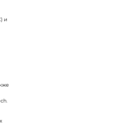
) и
акже
ch.
х