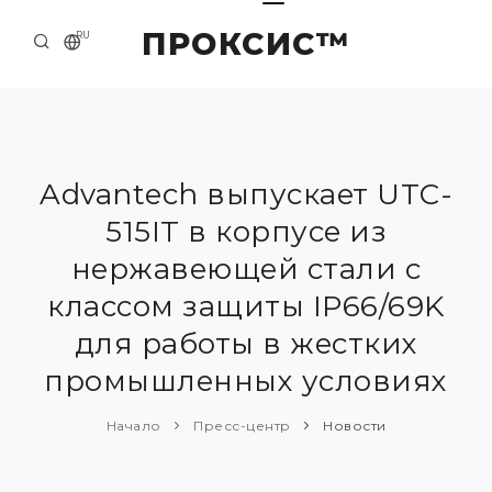
ПРОКСИС™
RU
НАЧАЛО
КОНТАКТЫ
О КОМПАНИИ
Advantech выпускает UTC-
515IT в корпусе из
ПРИМЕРЫ И РЕШЕНИЯ
нержавеющей стали с
КАТАЛОГ ПРОДУКЦИИ
классом защиты IP66/69K
ПРЕСС-ЦЕНТР
для работы в жестких
промышленных условиях
Начало
Пресс-центр
Новости