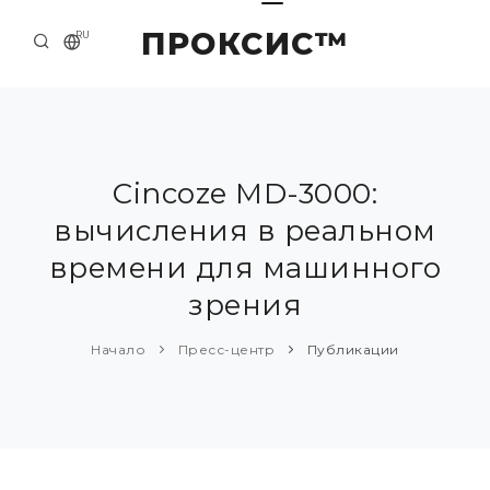
ПРОКСИС™
RU
НАЧАЛО
КОНТАКТЫ
О КОМПАНИИ
Cincoze MD-3000:
вычисления в реальном
ПРИМЕРЫ И РЕШЕНИЯ
времени для машинного
КАТАЛОГ ПРОДУКЦИИ
зрения
ПРЕСС-ЦЕНТР
Начало
Пресс-центр
Публикации