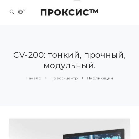
ПРОКСИС™
RU
НАЧАЛО
КОНТАКТЫ
О КОМПАНИИ
CV-200: тонкий, прочный,
модульный.
ПРИМЕРЫ И РЕШЕНИЯ
КАТАЛОГ ПРОДУКЦИИ
Начало
Пресс-центр
Публикации
ПРЕСС-ЦЕНТР