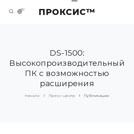
ПРОКСИС™
RU
НАЧАЛО
КОНТАКТЫ
О КОМПАНИИ
DS-1500:
Высокопроизводительный
ПРИМЕРЫ И РЕШЕНИЯ
ПК с возможностью
КАТАЛОГ ПРОДУКЦИИ
расширения
ПРЕСС-ЦЕНТР
Начало
Пресс-центр
Публикации