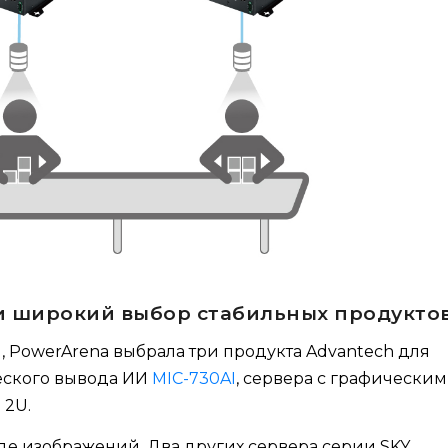
и широкий выбор стабильных продукто
, PowerArena выбрала три продукта Advantech для
ческого вывода ИИ
MIC-730AI
, сервера с графически
 2U.
иде изображений. Два других сервера серии SKY