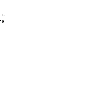
 на
ла