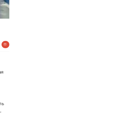
ая
ль
,