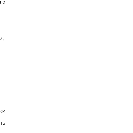
 о
м,
ки.
ль