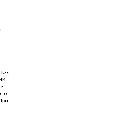
а
,
ПО с
ИИ,
ть
сто
 При