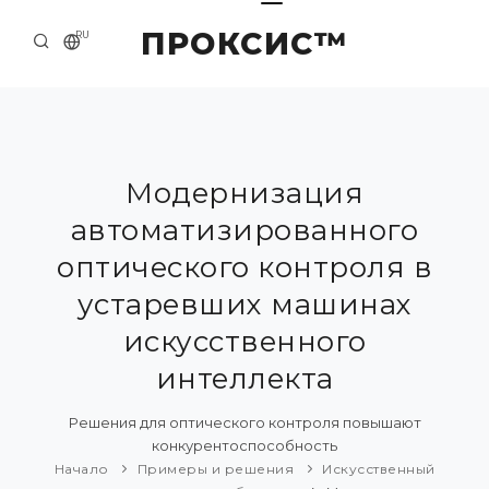
ПРОКСИС™
RU
НАЧАЛО
КОНТАКТЫ
О КОМПАНИИ
Модернизация
автоматизированного
ПРИМЕРЫ И РЕШЕНИЯ
оптического контроля в
КАТАЛОГ ПРОДУКЦИИ
устаревших машинах
ПРЕСС-ЦЕНТР
искусственного
интеллекта
Решения для оптического контроля повышают
конкурентоспособность
Начало
Примеры и решения
Искусственный