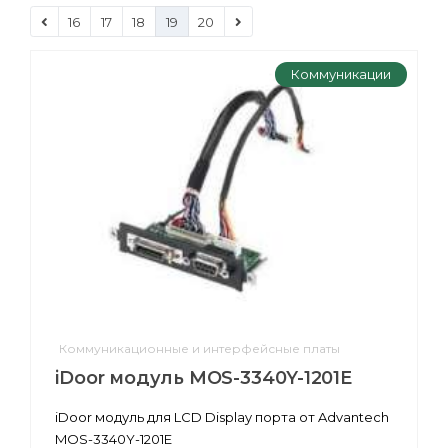
16
17
18
19
20
Коммуникации
Коммуникационные и интерфейсные платы
iDoor модуль MOS-3340Y-1201E
iDoor модуль для LCD Display порта от Advantech
MOS-3340Y-1201E