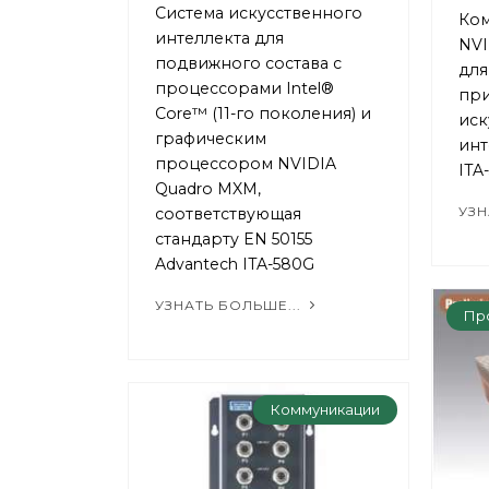
Система искусственного
Ком
интеллекта для
NVI
подвижного состава с
дл
процессорами Intel®
пр
Core™ (11-го поколения) и
иск
графическим
инт
процессором NVIDIA
ITA
Quadro MXM,
УЗН
соответствующая
стандарту EN 50155
Advantech ITA-580G
УЗНАТЬ БОЛЬШЕ...
Пр
Коммуникации