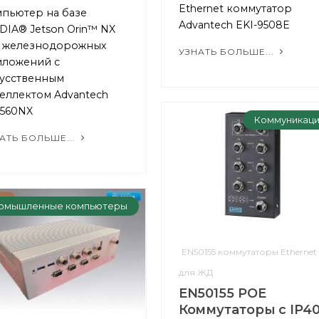
Ethernet коммутатор
пьютер на базе
Advantech EKI-9508E
DIA® Jetson Orin™ NX
я железнодорожных
УЗНАТЬ БОЛЬШЕ...
иложений с
усственным
еллектом Advantech
-560NX
Коммуникац
АТЬ БОЛЬШЕ...
омышленные компьютеры
EN50155 коммутаторы Ethernet
для ЖД
EN50155 POE
Коммутаторы c IP4