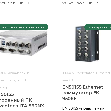
АТЬ БОЛЬШЕ...
УЗНАТЬ БОЛЬШЕ...
омышленные компьютеры
Коммуникац
0155 Встраиваемые
EN50155 коммутаторы Ethernet
пьютеры для ЖД
для ЖД
EN50155 Ethernet
нспорта
коммутатор EKI-
 50155
9508E
троенный ПК
vantech ITA-560NX
EN 50155 управляемый