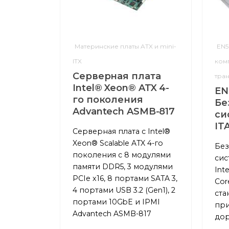
Материнские платы ATX и mini-
EN5
ITX
ком
Cерверная плата
тра
Intel® Xeon® ATX 4-
EN
го поколения
Бе
Advantech ASMB-817
си
IT
Серверная плата с Intel®
Xeon® Scalable ATX 4-го
Без
поколения с 8 модулями
сис
памяти DDR5, 3 модулями
Int
PCIe x16, 8 портами SATA 3,
Cor
4 портами USB 3.2 (Gen1), 2
ста
портами 10GbE и IPMI
при
Advantech ASMB-817
дор