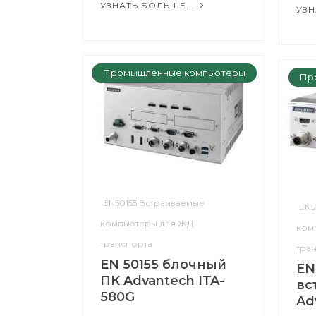
УЗНАТЬ БОЛЬШЕ...
УЗН
Промышленные компьютеры
Пр
EN50155 Встраиваемые
EN5
компьютеры для ЖД
ком
транспорта
тра
EN 50155 блочный
EN
ПК Advantech ITA-
вс
580G
Ad