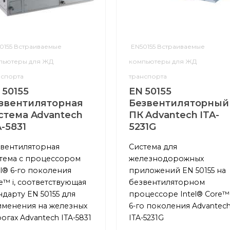
0155 Встраиваемые
EN50155 Встраиваемые
пьютеры для ЖД
компьютеры для ЖД
нспорта
транспорта
 50155
EN 50155
звентиляторная
Безвентиляторный
стема Advantech
ПК Advantech ITA-
A-5831
5231G
вентиляторная
Система для
тема с процессором
железнодорожных
el® 6-го поколения
приложений EN 50155 на
e™ i, соответствующая
безвентиляторном
ндарту EN 50155 для
процессоре Intel® Core™ 
менения на железных
6-го поколения Advantec
огах Advantech ITA-5831
ITA-5231G