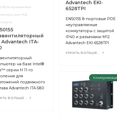
Advantech EKI-
0155 Встраиваемые
6528TPI
пьютеры для ЖД
EN50155 8-портовые POE
нспорта
неуправляемые
50155
коммутаторы с защитой
звентиляторный
IP40 и разъемами M12
 Advantech ITA-
Advantech EKI-6528TPI
0
УЗНАТЬ БОЛЬШЕ...
звентиляторный
пьютер на базе Intel®
e™ серии H 11-го
оления для
Коммуникац
иложений подвижного
тава Advantech ITA-580
АТЬ БОЛЬШЕ...