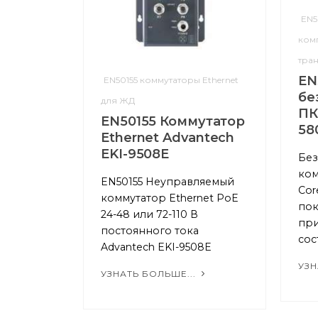
EN5
ком
тра
EN
EN50155 коммутаторы Ethernet
бе
для ЖД
ПК
EN50155 Коммутатор
58
Ethernet Advantech
EKI-9508E
Бе
ком
EN50155 Неуправляемый
Cor
коммутатор Ethernet PoE
пок
24-48 или 72-110 В
пр
постоянного тока
сос
Advantech EKI-9508E
УЗН
УЗНАТЬ БОЛЬШЕ...