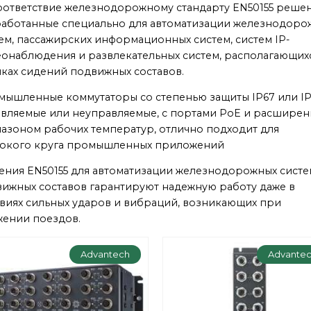
оответствие железнодорожному стандарту EN50155 решен
аботанные специально для автоматизации железнодоро
ем, пассажирских информационных систем, систем IP-
онаблюдения и развлекательных систем, располагающих
ках сидений подвижных составов.
ышленные коммутаторы со степенью защиты IP67 или IP
вляемые или неуправляемые, с портами PoE и расшире
азоном рабочих температур, отлично подходит для
окого круга промышленных приложений
ния EN50155 для автоматизации железнодорожных систе
ижных составов гарантируют надежную работу даже в
виях сильных ударов и вибраций, возникающих при
ении поездов.
Advantech
Advante