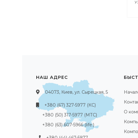
У
НАШ АДРЕС
БЫСТ
04073, Киев, ул. Сырецкая, 5
Начал
Конта
+380 (67) 327-5977 (КС)
О ком
+380 (50) 317-5977 (МТС)
Компь
+380 (63) 607-5966 (life:)
Компо
+380 (44) 467-5977