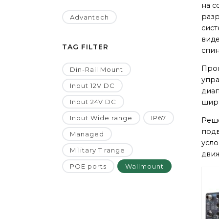
на с
разр
Advantech
сист
виде
TAG FILTER
спин
Пром
Din-Rail Mount
упра
Input 12V DC
диап
Input 24V DC
шир
Input Wide range
IP67
Реше
подв
Managed
усло
Military T range
движ
POE ports
Wallmount