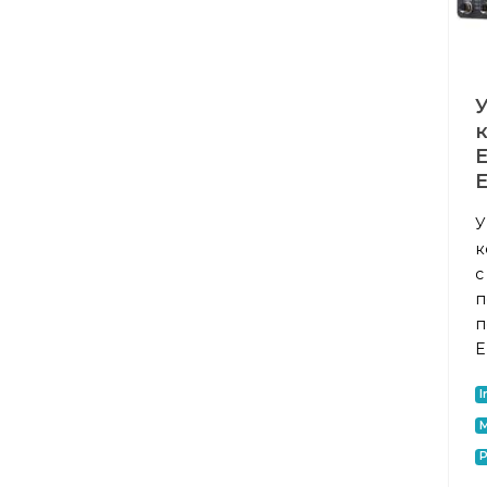
E
E
У
к
с
п
п
E
I
P