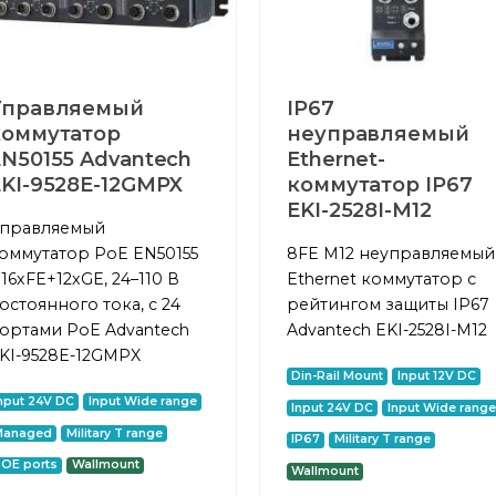
Управляемый
IP67
коммутатор
неуправляемый
N50155 Advantech
Ethernet-
KI-9528E-12GMPX
коммутатор IP67
EKI-2528I-M12
правляемый
оммутатор PoE EN50155
8FE M12 неуправляемый
 16xFE+12xGE, 24–110 В
Ethernet коммутатор с
остоянного тока, с 24
рейтингом защиты IP67
ортами PoE Advantech
Advantech EKI-2528I-M12
KI-9528E-12GMPX
Din-Rail Mount
Input 12V DC
nput 24V DC
Input Wide range
Input 24V DC
Input Wide range
Managed
Military T range
IP67
Military T range
OE ports
Wallmount
Wallmount