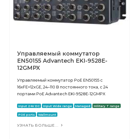
Управляемый коммутатор
EN50155 Advantech EKI-9528E-
12GMPX
Управляемый коммутатор PoE EN50155 с
16xFE+12xGE, 24–110 В постоянного тока, с 24
портами PoE Advantech EKI-9528E-12GMPX
Input 24V DC
Input Wide range
Managed
Military T range
POE ports
Wallmount
УЗНАТЬ БОЛЬШЕ...