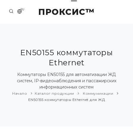
ПРОКСИС™
RU
НАЧАЛО
КОНТАКТЫ
О КОМПАНИИ
EN50155 коммутаторы
Ethernet
ПРИМЕРЫ И РЕШЕНИЯ
КАТАЛОГ ПРОДУКЦИИ
Коммутаторы EN50155 для автоматизации ЖД
систем, IP-видеонаблюдения и пассажирских
ПРЕСС-ЦЕНТР
информационных систем
Начало
Каталог продукции
Коммуникации
EN50155 коммутаторы Ethernet для ЖД