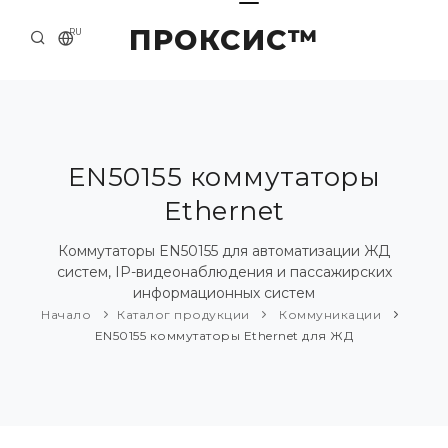
ПРОКСИС™
RU
НАЧАЛО
КОНТАКТЫ
О КОМПАНИИ
EN50155 коммутаторы
Ethernet
ПРИМЕРЫ И РЕШЕНИЯ
КАТАЛОГ ПРОДУКЦИИ
Коммутаторы EN50155 для автоматизации ЖД
систем, IP-видеонаблюдения и пассажирских
ПРЕСС-ЦЕНТР
информационных систем
Начало
Каталог продукции
Коммуникации
EN50155 коммутаторы Ethernet для ЖД