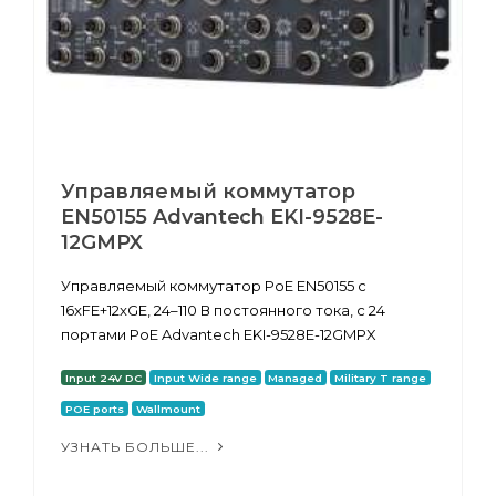
Управляемый коммутатор
EN50155 Advantech EKI-9528E-
12GMPX
Управляемый коммутатор PoE EN50155 с
16xFE+12xGE, 24–110 В постоянного тока, с 24
портами PoE Advantech EKI-9528E-12GMPX
Input 24V DC
Input Wide range
Managed
Military T range
POE ports
Wallmount
УЗНАТЬ БОЛЬШЕ...