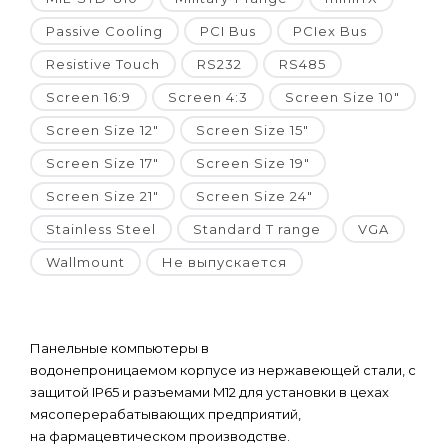
Passive Cooling
PCI Bus
PCIex Bus
Resistive Touch
RS232
RS485
Screen 16:9
Screen 4:3
Screen Size 10"
Screen Size 12"
Screen Size 15"
Screen Size 17"
Screen Size 19"
Screen Size 21"
Screen Size 24"
Stainless Steel
Standard T range
VGA
Wallmount
Не выпускается
Панельные компьютеры в
водонепроницаемом корпусе из нержавеющей стали, с
защитой IP65 и разъемами M12 для установки в цехах
мясоперерабатывающих предприятий,
на фармацевтическом производстве.