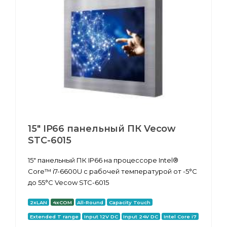
15" IP66 панельный ПК Vecow
STC-6015
15" панельный ПК IP66 на процессоре Intel®
Core™ i7-6600U с рабочей температурой от -5°C
до 55°C Vecow STC-6015
2xLAN
4xCOM
All-Round
Capacity Touch
Extended T range
Input 12V DC
Input 24V DC
Intel Core i7