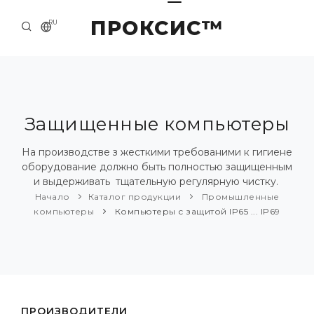
ПРОКСИС™
RU
НАЧАЛО
КОНТАКТЫ
О КОМПАНИИ
Защищенные компьютеры
ПРИМЕРЫ И РЕШЕНИЯ
На производстве з жесткими требованими к гигиене
оборудование должно быть полностью защищенным
КАТАЛОГ ПРОДУКЦИИ
и выдерживать тщательную регулярную чистку.
Начало
Каталог продукции
Промышленные
ПРЕСС-ЦЕНТР
компьютеры
Компьютеры с защитой IP65 ... IP69
ПРОИЗВОДИТЕЛИ