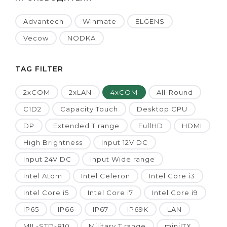
Advantech
Winmate
ELGENS
Vecow
NODKA
TAG FILTER
2xCOM
2xLAN
4xCOM
All-Round
C1D2
Capacity Touch
Desktop CPU
DP
Extended T range
FullHD
HDMI
High Brightness
Input 12V DC
Input 24V DC
Input Wide range
Intel Atom
Intel Celeron
Intel Core i3
Intel Core i5
Intel Core i7
Intel Core i9
IP65
IP66
IP67
IP69K
LAN
MIL-STD-810
Military T range
miniITX