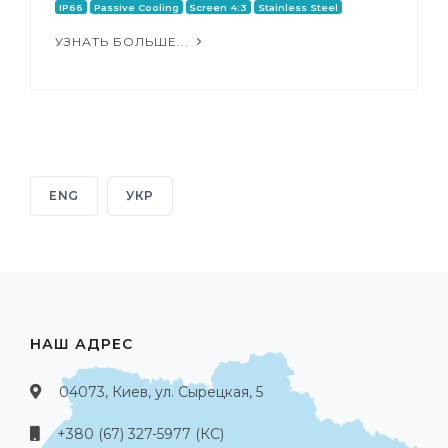
IP66
Passive Cooling
Screen 4:3
Stainless Steel
УЗНАТЬ БОЛЬШЕ...
ENG
УКР
НАШ АДРЕС
04073, Киев, ул. Сырецкая, 5
+380 (67) 327-5977 (КС)