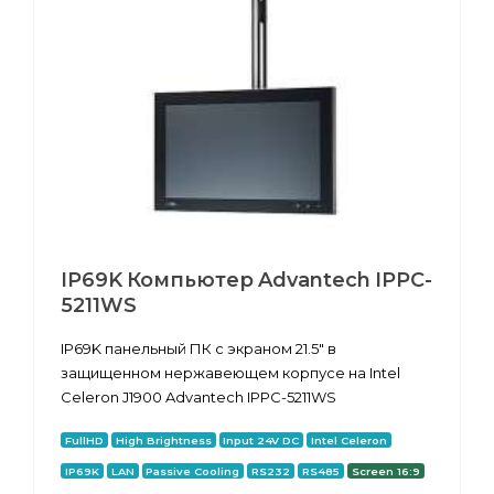
IP69K Компьютер Advantech IPPC-
5211WS
IP69K панельный ПК с экраном 21.5" в
защищенном нержавеющем корпусе на Intel
Celeron J1900 Advantech IPPC-5211WS
FullHD
High Brightness
Input 24V DC
Intel Celeron
IP69K
LAN
Passive Cooling
RS232
RS485
Screen 16:9