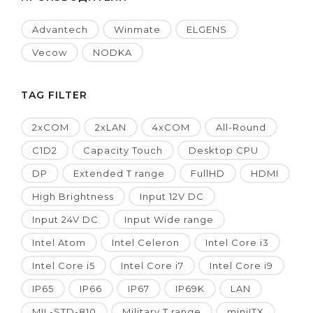
Advantech
Winmate
ELGENS
Vecow
NODKA
TAG FILTER
2xCOM
2xLAN
4xCOM
All-Round
C1D2
Capacity Touch
Desktop CPU
DP
Extended T range
FullHD
HDMI
High Brightness
Input 12V DC
Input 24V DC
Input Wide range
Intel Atom
Intel Celeron
Intel Core i3
Intel Core i5
Intel Core i7
Intel Core i9
IP65
IP66
IP67
IP69K
LAN
MIL-STD-810
Military T range
miniITX