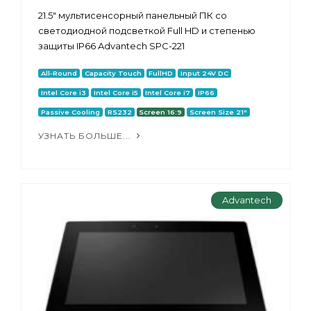
21.5" мультисенсорный панельный ПК со
светодиодной подсветкой Full HD и степенью
защиты IP66 Advantech SPC-221
All-Round
Capacity Touch
FullHD
Input 24V DC
Intel Core i3
Intel Core i5
Intel Core i7
IP66
Passive Cooling
RS232
Screen 16:9
Screen Size 21"
УЗНАТЬ БОЛЬШЕ...
Advantech