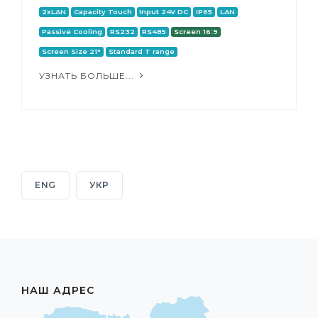
2xLAN
Capacity Touch
Input 24V DC
IP65
LAN
Passive Cooling
RS232
RS485
Screen 16:9
Screen Size 21"
Standard T range
УЗНАТЬ БОЛЬШЕ...
ENG
УКР
НАШ АДРЕС