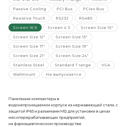
Passive Cooling
PCI Bus
PCIex Bus
Resistive Touch
RS232
RS485
Screen 16:9
Screen 4:3
Screen Size 10"
Screen Size 12"
Screen Size 15"
Screen Size 17"
Screen Size 19"
Screen Size 21"
Screen Size 24"
Stainless Steel
Standard T range
VGA
Wallmount
Не выпускается
Панельные компьютеры в
водонепроницаемом корпусе из нержавеющей стали, с
защитой IP65 и разъемами M12 для установки в цехах
мясоперерабатывающих предприятий,
на фармацевтическом производстве.