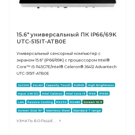
15.6" универсальный ПК IP66/69K
UTC-515IT-ATB0E
Универсальный сенсорный компьютер с
экраном 15.6" (IP66/69K) с процессором Intel®
Core™ i5-1145G7E/Intel® Celeron® J6412 Advantech
UTC-515IT-ATB0E
2xCOM
2xLAN
Capacity Touch
FullHD
High Brightness
Input 24V DC
Intel Celeron
Intel Core i3
IP66
IP69K
LAN
Passive Cooling
RS232
RS485
Screen 16:9
Screen Size 15"
Stainless Steel
Standard T range
УЗНАТЬ БОЛЬШЕ...