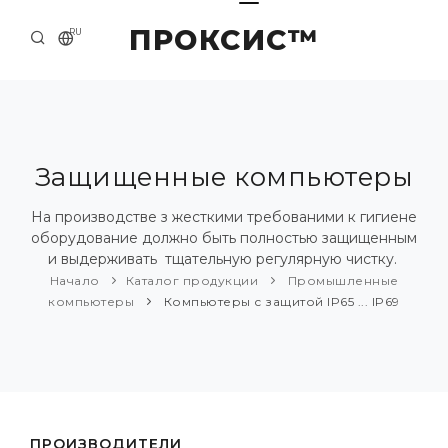
ПРОКСИС™
RU
НАЧАЛО
КОНТАКТЫ
О КОМПАНИИ
Защищенные компьютеры
ПРИМЕРЫ И РЕШЕНИЯ
На производстве з жесткими требованими к гигиене
оборудование должно быть полностью защищенным
КАТАЛОГ ПРОДУКЦИИ
и выдерживать тщательную регулярную чистку.
Начало
Каталог продукции
Промышленные
ПРЕСС-ЦЕНТР
компьютеры
Компьютеры с защитой IP65 ... IP69
ПРОИЗВОДИТЕЛИ