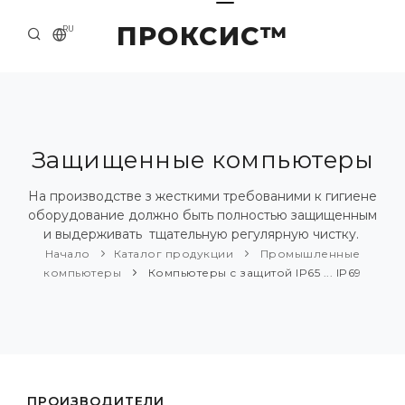
ПРОКСИС™
RU
НАЧАЛО
КОНТАКТЫ
О КОМПАНИИ
Защищенные компьютеры
ПРИМЕРЫ И РЕШЕНИЯ
На производстве з жесткими требованими к гигиене
оборудование должно быть полностью защищенным
КАТАЛОГ ПРОДУКЦИИ
и выдерживать тщательную регулярную чистку.
Начало
Каталог продукции
Промышленные
ПРЕСС-ЦЕНТР
компьютеры
Компьютеры с защитой IP65 ... IP69
ПРОИЗВОДИТЕЛИ