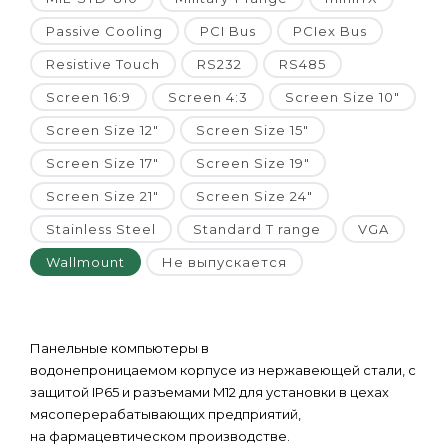
Passive Cooling
PCI Bus
PCIex Bus
Resistive Touch
RS232
RS485
Screen 16:9
Screen 4:3
Screen Size 10"
Screen Size 12"
Screen Size 15"
Screen Size 17"
Screen Size 19"
Screen Size 21"
Screen Size 24"
Stainless Steel
Standard T range
VGA
Wallmount
Не выпускается
Панельные компьютеры в
водонепроницаемом корпусе из нержавеющей стали, с
защитой IP65 и разъемами M12 для установки в цехах
мясоперерабатывающих предприятий,
на фармацевтическом производстве.