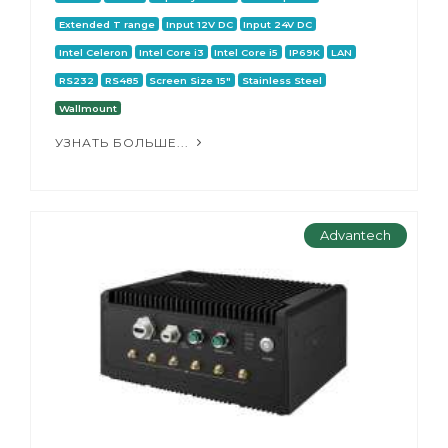
Extended T range
Input 12V DC
Input 24V DC
Intel Celeron
Intel Core i3
Intel Core i5
IP69K
LAN
RS232
RS485
Screen Size 15"
Stainless Steel
Wallmount
УЗНАТЬ БОЛЬШЕ...
Advantech