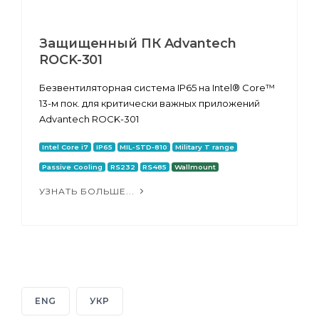
Защищенный ПК Advantech
ROCK-301
Безвентиляторная система IP65 на Intel® Core™
13-м пок. для критически важных приложений
Advantech ROCK-301
Intel Core i7
IP65
MIL-STD-810
Military T range
Passive Cooling
RS232
RS485
Wallmount
УЗНАТЬ БОЛЬШЕ...
ENG
УКР