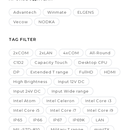
Advantech
Winmate
ELGENS
Vecow
NODKA
TAG FILTER
2xCOM
2xLAN
4xCOM
All-Round
C1D2
Capacity Touch
Desktop CPU
DP
Extended T range
FullHD
HDMI
High Brightness
Input 12V DC
Input 24V DC
Input Wide range
Intel Atom
Intel Celeron
Intel Core i3
Intel Core i5
Intel Core i7
Intel Core i9
IP65
IP66
IP67
IP69K
LAN
MIL-STD-810
Military T range
miniITX