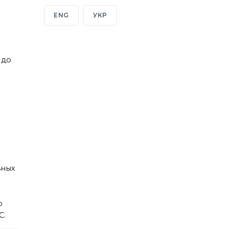
ENG
УКР
 до
ьных
о
C.