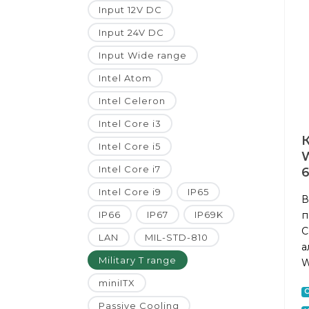
Input 12V DC
Input 24V DC
Input Wide range
Intel Atom
Intel Celeron
Intel Core i3
Intel Core i5
W
Intel Core i7
Intel Core i9
IP65
В
п
IP66
IP67
IP69K
C
LAN
MIL-STD-810
а
Military T range
W
miniITX
Passive Cooling