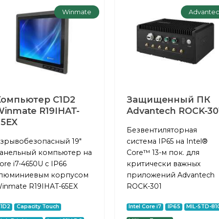
Winmate
Advante
Компьютер C1D2
Защищенный ПК
inmate R19IHAT-
Advantech ROCK-30
65EX
Безвентиляторная
зрывобезопасный 19"
система IP65 на Intel®
анельный компьютер на
Core™ 13-м пок. для
ore i7-4650U с IP66
критически важных
люминиевым корпусом
приложений Advantech
inmate R19IHAT-65EX
ROCK-301
C1D2
Capacity Touch
Intel Core i7
IP65
MIL-STD-81