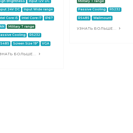
igh Brightness
Input 12V DC
Military T range
nput 24V DC
Input Wide range
Passive Cooling
RS232
ntel Core i5
Intel Core i7
IP67
RS485
Wallmount
LAN
Military T range
УЗНАТЬ БОЛЬШЕ...
assive Cooling
RS232
RS485
Screen Size 19"
VGA
ЗНАТЬ БОЛЬШЕ...