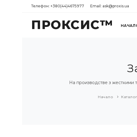
Телефон: +380(44)4675977
Email: ask@proxis.ua
ПРОКСИС™
НАЧАЛ
З
На производстве з жесткими
Начало
Катало