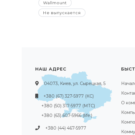
Wallmount
Не выпускается
НАШ АДРЕС
БЫСТ
04073, Киев, ул. Сырецкая, 5
Начал
Конта
+380 (67) 327-5977 (КС)
О ком
+380 (50) 317-5977 (МТС)
Компь
+380 (63) 607-5966 (life:)
Компо
+380 (44) 467-5977
Комму