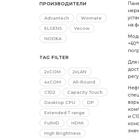
Пан
ПРОИЗВОДИТЕЛИ
нерж
уста
Advantech
Winmate
на ф
ELGENS
Vecow
Моде
NODKA
+60°
погр
TAG FILTER
Для 
дост
2xCOM
2xLAN
регу
4xCOM
All-Round
Нефт
C1D2
Capacity Touch
спец
взры
Desktop CPU
DP
комп
Extended T range
и C1
FullHD
HDMI
конс
знач
High Brightness