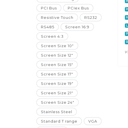
H
PCI Bus
PCIex Bus
I
Resistive Touch
RS232
I
RS485
Screen 16:9
P
Screen 4:3
Screen Size 10"
У
Screen Size 12"
Screen Size 15"
Screen Size 17"
Screen Size 19"
Screen Size 21"
Screen Size 24"
Stainless Steel
Standard T range
VGA