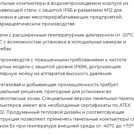
ельные компьютеры в водонепроницаемом корпусе из
авеющей стали, с защитой IP65 и разъемами M12 для
новки в цехах мясоперерабатывающих предприятий,
армацевтическом производстве.
ли с раcширенным температурным диапазоном от -20°C
C с возможностью установки в холодильных камерах и
ебах.
производств с повышенными требованиями к чистоте
упны модели с защитой уровня IP69K, допускающие
лярную мойку из аппаратов высокого давления.
егазовая и добывающая промышленность требует
иальные решения, пригодные для установки во
воопасных зонах. Специальные версии панельных панел
ьютеров имеют все необходимые сертификаты по ATEX
D2. Продуманный тепловой дизайн и соответсвующая
трукция позволяют применять панельные компьютеры с
ком Ex при температуре внешней среды от -40°C до +70°