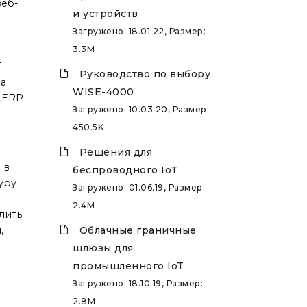
веб-
и устройств
Загружено: 18.01.22, Размер:
3.3M
T
Руководство по выбору
ка
WISE-4000
и ERP
Загружено: 10.03.20, Размер:
450.5K
Решения для
 в
беспроводного IoT
уру
Загружено: 01.06.19, Размер:
2.4M
лить
,
Облачные граничные
шлюзы для
промышленного IoT
Загружено: 18.10.19, Размер:
2.8M