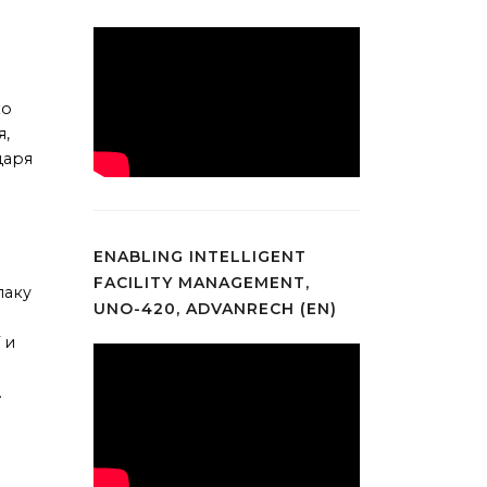
ко
я,
даря
ENABLING INTELLIGENT
FACILITY MANAGEMENT,
лаку
UNO-420, ADVANRECH (EN)
 и
.