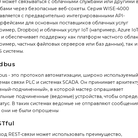
 может связываться с облачными службами или другими 
бами через безопасные веб-сокеты. Серия WISE-4000
авляется с предварительно интегрированными API-
рфейсами для основных поставщиков облачных услуг
ример, Dropbox) и облачных услуг IoT (например, Azure Io
 и обеспечивает поддержку как платформ частного обла
ример, частных файловых серверов или баз данных), так 
S системы.
dbus
us - это протокол автоматизации, широко используемый
емах связи PLC и системах SCADA. Он принимает архитект
вный-подчиненный», в которой мастер опрашивает
льные подчиненные (ведомые) устройства, чтобы опреде
татус. В таких системах ведомые не отправляют сообщения
и они не были опрошены
Tful
од REST-связи может использовать преимущество,