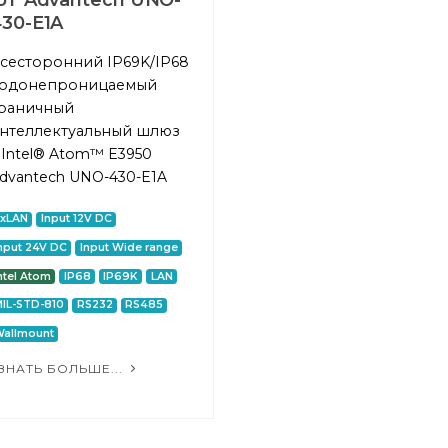
oT Advantech UNO-
30-E1A
сесторонний IP69K/IP68
одонепроницаемый
раничный
нтеллектуальный шлюз
 Intel® Atom™ E3950
dvantech UNO-430-E1A
2xLAN
Input 12V DC
nput 24V DC
Input Wide range
ntel Atom
IP68
IP69K
LAN
IL-STD-810
RS232
RS485
allmount
ЗНАТЬ БОЛЬШЕ...