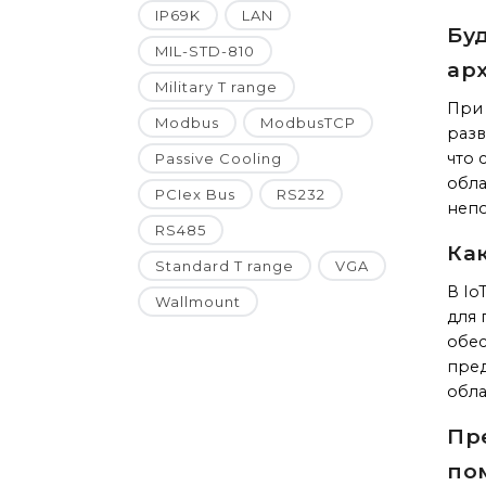
IP69K
LAN
Бу
MIL-STD-810
ар
Military T range
При 
Modbus
ModbusTCP
разв
что 
Passive Cooling
обла
PCIex Bus
RS232
непо
RS485
Ка
Standard T range
VGA
В Io
Wallmount
для 
обес
пре
обла
Пр
по