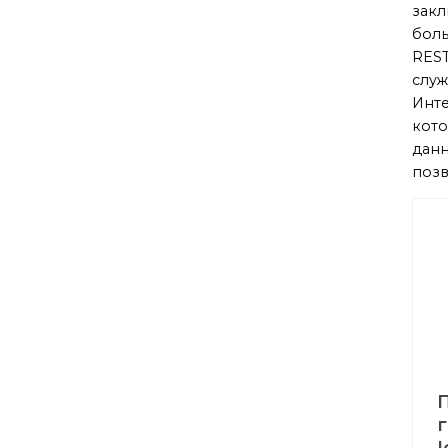
закл
боль
REST
служ
Инте
кото
данн
позв