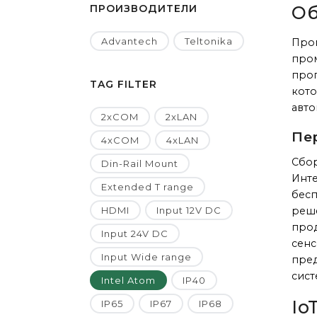
ПРОИЗВОДИТЕЛИ
Об
Advantech
Teltonika
Пром
про
про
TAG FILTER
кото
авто
2xCOM
2xLAN
Пер
4xCOM
4xLAN
Сбор
Din-Rail Mount
Инте
Extended T range
бес
HDMI
Input 12V DC
реше
прод
Input 24V DC
сенс
Input Wide range
пред
сист
Intel Atom
IP40
Io
IP65
IP67
IP68