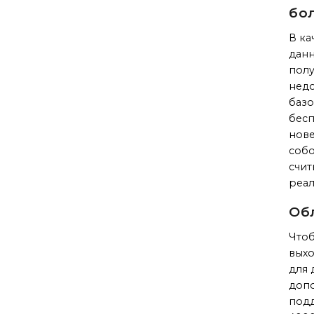
бо
В ка
данн
полу
недо
базо
бесп
нове
собо
счит
реал
Об
Чтоб
выхо
для 
допо
подд