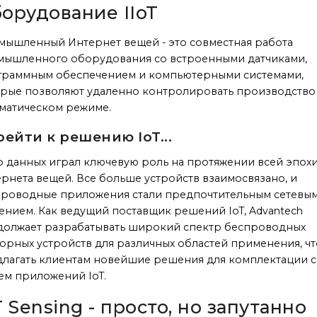
орудование IIoT
ышленный Интернет вещей - это совместная работа
мышленного оборудования со встроенными датчиками,
граммным обеспечением и компьютерными системами,
рые позволяют удаленно контролировать производство
матическом режиме.
ейти к решению IoT...
 данных играл ключевую роль на протяжении всей эпох
рнета вещей. Все больше устройств взаимосвязано, и
проводные приложения стали предпочтительным сетевы
нием. Как ведущий поставщик решений IoT, Advantech
олжает разрабатывать широкий спектр беспроводных
орных устройств для различных областей применения, ч
лагать клиентам новейшие решения для комплектации с
ем приложений IoT.
T Sensing - просто, но запутанно