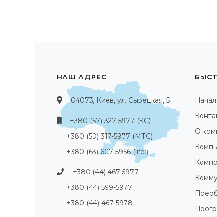
НАШ АДРЕС
БЫСТ
04073, Киев, ул. Сырецкая, 5
Начал
Конта
+380 (67) 327-5977 (КС)
О ком
+380 (50) 317-5977 (МТС)
Компь
+380 (63) 607-5966 (life:)
Компо
+380 (44) 467-5977
Комму
+380 (44) 599-5977
Преоб
+380 (44) 467-5978
Прог