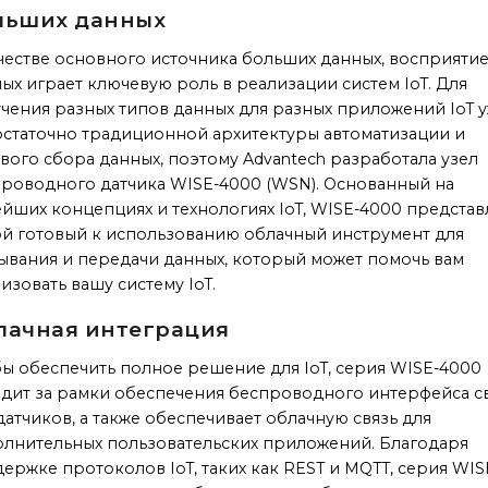
льших данных
честве основного источника больших данных, восприяти
ых играет ключевую роль в реализации систем IoT. Для
чения разных типов данных для разных приложений IoT 
статочно традиционной архитектуры автоматизации и
вого сбора данных, поэтому Advantech разработала узел
роводного датчика WISE-4000 (WSN). Основанный на
йших концепциях и технологиях IoT, WISE-4000 представ
й готовый к использованию облачный инструмент для
ывания и передачи данных, который может помочь вам
изовать вашу систему IoT.
лачная интеграция
ы обеспечить полное решение для IoT, серия WISE-4000
дит за рамки обеспечения беспроводного интерфейса с
датчиков, а также обеспечивает облачную связь для
лнительных пользовательских приложений. Благодаря
ержке протоколов IoT, таких как REST и MQTT, серия WIS