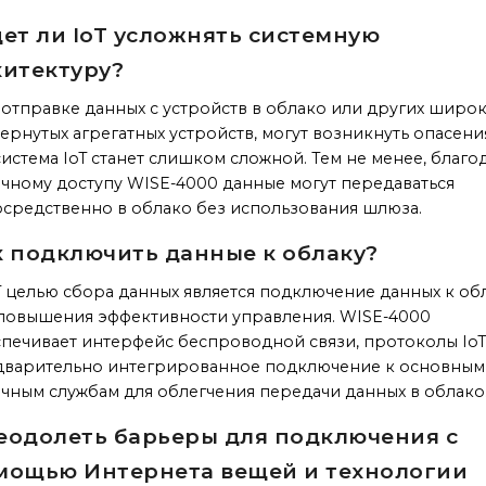
дет ли IoT усложнять системную
хитектуру?
отправке данных с устройств в облако или других широ
ернутых агрегатных устройств, могут возникнуть опасени
система IoT станет слишком сложной. Тем не менее, благо
чному доступу WISE-4000 данные могут передаваться
средственно в облако без использования шлюза.
к подключить данные к облаку?
T целью сбора данных является подключение данных к об
повышения эффективности управления. WISE-4000
печивает интерфейс беспроводной связи, протоколы IoT
дварительно интегрированное подключение к основным
чным службам для облегчения передачи данных в облако
еодолеть барьеры для подключения с
мощью Интернета вещей и технологии