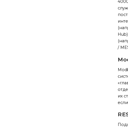
4000
служ
пост
инте
(нап
Hub)
(нап
/ ME
Mo
Modb
сист
«гла
отде
их с
есл
RES
Подх