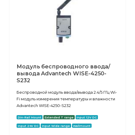
Модуль беспроводного ввода/
вывода Advantech WISE-4250-
S232
Беспроводной модуль ввода/вывода 2.4/5 ГГц Wi-
Fi модуль измерения температуры и влажности
Advantech WISE-4250-S232
Din-Rail Mount
Extended T range
Input 12V DC
Input 24V DC
Input Wide range
Wallmount