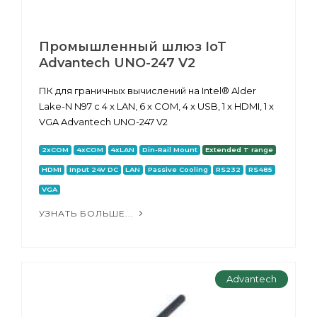
Промышленный шлюз IoT
Advantech UNO-247 V2
ПК для граничных вычислений на Intel® Alder
Lake-N N97 с 4 x LAN, 6 x COM, 4 x USB, 1 x HDMI, 1 x
VGA Advantech UNO-247 V2
2xCOM
4xCOM
4xLAN
Din-Rail Mount
Extended T range
HDMI
Input 24V DC
LAN
Passive Cooling
RS232
RS485
VGA
УЗНАТЬ БОЛЬШЕ...
Advantech