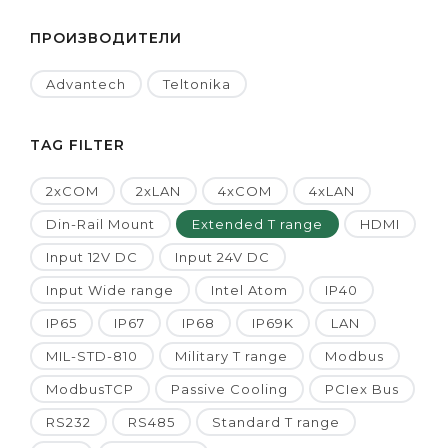
ПРОИЗВОДИТЕЛИ
Advantech
Teltonika
TAG FILTER
2xCOM
2xLAN
4xCOM
4xLAN
Din-Rail Mount
Extended T range
HDMI
Input 12V DC
Input 24V DC
Input Wide range
Intel Atom
IP40
IP65
IP67
IP68
IP69K
LAN
MIL-STD-810
Military T range
Modbus
ModbusTCP
Passive Cooling
PCIex Bus
RS232
RS485
Standard T range