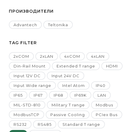
ПРОИЗВОДИТЕЛИ
Advantech
Teltonika
TAG FILTER
2xCOM
2xLAN
4xCOM
4xLAN
Din-Rail Mount
Extended T range
HDMI
Input 12V DC
Input 24V DC
Input Wide range
Intel Atom
IP40
IP65
IP67
IP68
IP69K
LAN
MIL-STD-810
Military T range
Modbus
ModbusTCP
Passive Cooling
PCIex Bus
RS232
RS485
Standard T range