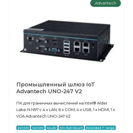
Advantech
Промышленный шлюз IoT
Advantech UNO-247 V2
ПК для граничных вычислений на Intel® Alder
Lake-N N97 с 4 x LAN, 6 x COM, 4 x USB, 1 x HDMI, 1 x
VGA Advantech UNO-247 V2
2xCOM
4xCOM
4xLAN
Din-Rail Mount
Extended T range