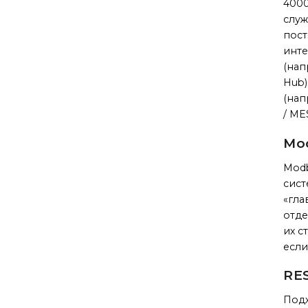
4000
служ
пост
инте
(нап
Hub)
(нап
/ ME
Mo
Modb
сист
«гла
отде
их с
есл
RES
Подх