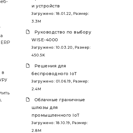
веб-
и устройств
Загружено: 18.01.22, Размер:
3.3M
T
Руководство по выбору
ка
WISE-4000
и ERP
Загружено: 10.03.20, Размер:
450.5K
Решения для
 в
беспроводного IoT
уру
Загружено: 01.06.19, Размер:
2.4M
лить
,
Облачные граничные
шлюзы для
промышленного IoT
Загружено: 18.10.19, Размер:
2.8M