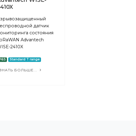
dvanteсh WISE-
410X
зрывозащищенный
еспроводной датчик
ониторинга состояния
oRaWAN Advanteсh
ISE-2410X
P65
Standard T range
ЗНАТЬ БОЛЬШЕ...