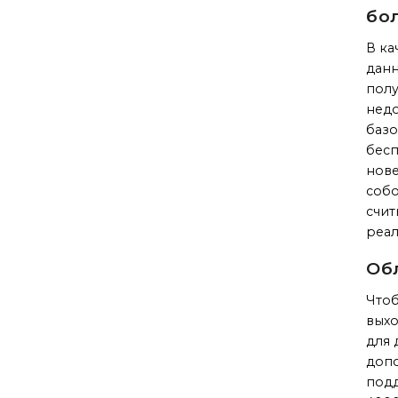
бо
В ка
данн
полу
недо
базо
бесп
нове
собо
счит
реал
Об
Чтоб
выхо
для 
допо
подд