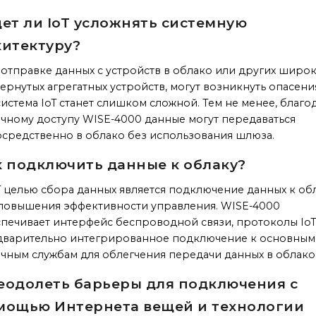
дет ли IoT усложнять системную
хитектуру?
отправке данных с устройств в облако или других широ
ернутых агрегатных устройств, могут возникнуть опасени
система IoT станет слишком сложной. Тем не менее, благо
чному доступу WISE-4000 данные могут передаваться
средственно в облако без использования шлюза.
к подключить данные к облаку?
T целью сбора данных является подключение данных к об
повышения эффективности управления. WISE-4000
печивает интерфейс беспроводной связи, протоколы IoT
дварительно интегрированное подключение к основным
чным службам для облегчения передачи данных в облако
еодолеть барьеры для подключения с
мощью Интернета вещей и технологии