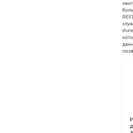
закл
боль
REST
служ
Инте
кото
данн
позв