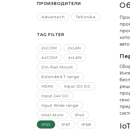
ПРОИЗВОДИТЕЛИ
Об
Advantech
Teltonika
Пром
про
про
TAG FILTER
кото
авто
2xCOM
2xLAN
Пер
4xCOM
4xLAN
Сбор
Din-Rail Mount
Инте
Extended T range
бес
HDMI
Input 12V DC
реше
прод
Input 24V DC
сенс
Input Wide range
пред
сист
Intel Atom
IP40
Io
IP65
IP67
IP68