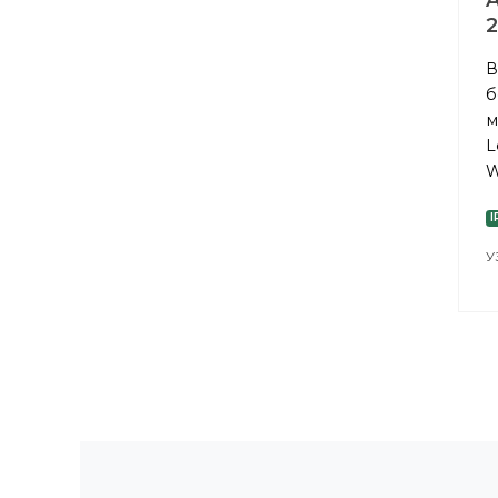
A
2
В
б
м
L
W
I
У