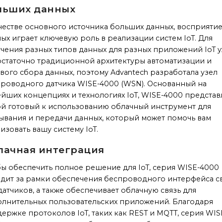
льших данных
честве основного источника больших данных, восприяти
ых играет ключевую роль в реализации систем IoT. Для
чения разных типов данных для разных приложений IoT 
статочно традиционной архитектуры автоматизации и
вого сбора данных, поэтому Advantech разработала узел
роводного датчика WISE-4000 (WSN). Основанный на
йших концепциях и технологиях IoT, WISE-4000 представ
й готовый к использованию облачный инструмент для
ывания и передачи данных, который может помочь вам
изовать вашу систему IoT.
лачная интеграция
ы обеспечить полное решение для IoT, серия WISE-4000
дит за рамки обеспечения беспроводного интерфейса с
датчиков, а также обеспечивает облачную связь для
лнительных пользовательских приложений. Благодаря
ержке протоколов IoT, таких как REST и MQTT, серия WIS