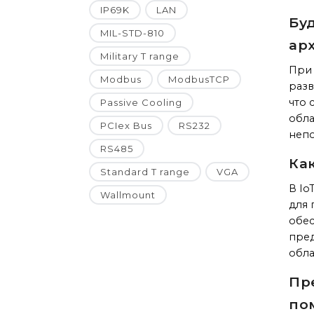
IP69K
LAN
Бу
MIL-STD-810
ар
Military T range
При 
Modbus
ModbusTCP
разв
что 
Passive Cooling
обла
PCIex Bus
RS232
непо
RS485
Ка
Standard T range
VGA
В Io
Wallmount
для 
обес
пре
обла
Пр
по