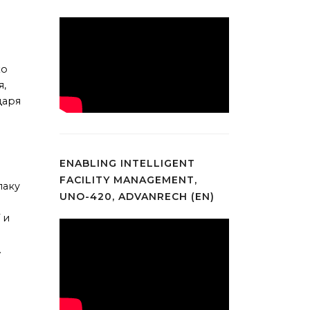
ко
я,
даря
ENABLING INTELLIGENT
FACILITY MANAGEMENT,
лаку
UNO-420, ADVANRECH (EN)
 и
.