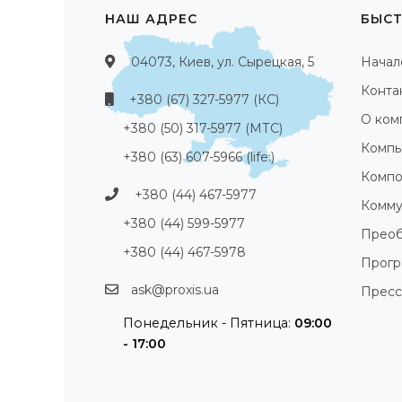
НАШ АДРЕС
БЫСТ
04073, Киев, ул. Сырецкая, 5
Начал
Конта
+380 (67) 327-5977 (КС)
О ком
+380 (50) 317-5977 (МТС)
Компь
+380 (63) 607-5966 (life:)
Компо
+380 (44) 467-5977
Комму
+380 (44) 599-5977
Преоб
+380 (44) 467-5978
Прог
ask@proxis.ua
Пресс
Понедельник - Пятница:
09:00
- 17:00