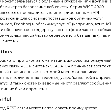
 может связываться с облачными службами или другими 
бами через безопасные веб-сокеты. Серия WISE-4000
авляется с предварительно интегрированными API-
рфейсами для основных поставщиков облачных услуг
ример, Dropbox) и облачных услуг IoT (например, Azure Io
 и обеспечивает поддержку как платформ частного обла
ример, частных файловых серверов или баз данных), так 
S системы.
dbus
us - это протокол автоматизации, широко используемый
емах связи PLC и системах SCADA. Он принимает архитект
вный-подчиненный», в которой мастер опрашивает
льные подчиненные (ведомые) устройства, чтобы опреде
татус. В таких системах ведомые не отправляют сообщения
и они не были опрошены
Tful
од REST-связи может использовать преимущество,