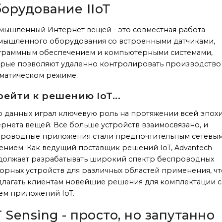
орудование IIoT
ышленный Интернет вещей - это совместная работа
мышленного оборудования со встроенными датчиками,
граммным обеспечением и компьютерными системами,
рые позволяют удаленно контролировать производство
матическом режиме.
ейти к решению IoT...
 данных играл ключевую роль на протяжении всей эпох
рнета вещей. Все больше устройств взаимосвязано, и
проводные приложения стали предпочтительным сетевы
нием. Как ведущий поставщик решений IoT, Advantech
олжает разрабатывать широкий спектр беспроводных
орных устройств для различных областей применения, ч
лагать клиентам новейшие решения для комплектации с
ем приложений IoT.
T Sensing - просто, но запутанно