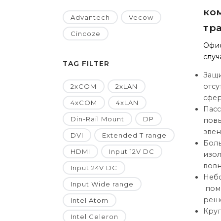
ко
Advantech
Vecow
тр
Cincoze
Офис
случ
TAG FILTER
Защ
отсу
2xCOM
2xLAN
сфер
4xCOM
4xLAN
Пас
Din-Rail Mount
DP
повы
звен
DVI
Extended T range
Боль
HDMI
Input 12V DC
изол
вовн
Input 24V DC
Небо
Input Wide range
поме
реше
Intel Atom
Круг
Intel Celeron