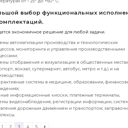
ературах от – 25° до +60° С;
льшой выбор функциональных исполне
комплектаций.
ется экономичное решение для любой задачи.
емы автоматизации производства и технологических
ессов, мониторинга и управления производственными
ессами;
емы отображения и визуализации в общественных местах
опорт, вокзал, супермаркет, автобус, метро и т.д.) и на
зводствах;
рактивные системы в медицине, образовании, финансов
ждениях;
ные информационные киоски, платежные терминалы,
емы видеонаблюдения, регистрации информации, систе
вления дорожным движением и транспортом, заправоч
лексы.
1
2
3
4
5