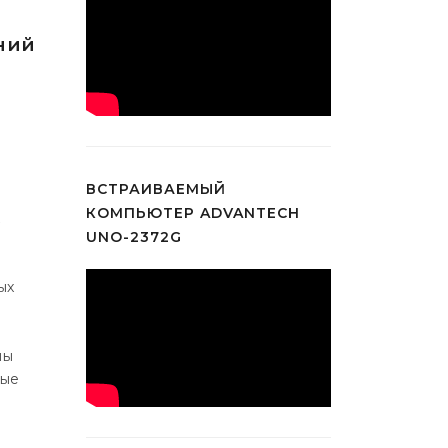
ний
ВСТРАИВАЕМЫЙ
КОМПЬЮТЕР ADVANTECH
UNO-2372G
ых
мы
ные