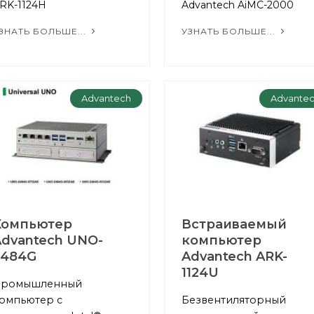
RK-1124H
Advantech AiMC-2000
ЗНАТЬ БОЛЬШЕ...
УЗНАТЬ БОЛЬШЕ...
Advantech
Advante
Компьютер
Встраиваемый
Advantech UNO-
компьютер
2484G
Advantech ARK-
1124U
ромышленный
омпьютер c
Безвентиляторный