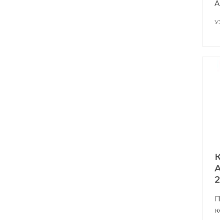
A
У
П
к