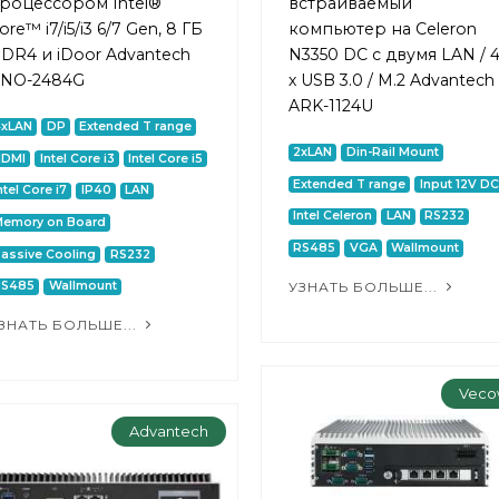
роцессором Intel®
встраиваемый
ore™ i7/i5/i3 6/7 Gen, 8 ГБ
компьютер на Celeron
DR4 и iDoor Advantech
N3350 DC с двумя LAN / 
NO-2484G
х USB 3.0 / M.2 Advantech
ARK-1124U
4xLAN
DP
Extended T range
2xLAN
Din-Rail Mount
HDMI
Intel Core i3
Intel Core i5
Extended T range
Input 12V DC
ntel Core i7
IP40
LAN
Intel Celeron
LAN
RS232
Memory on Board
RS485
VGA
Wallmount
assive Cooling
RS232
УЗНАТЬ БОЛЬШЕ...
RS485
Wallmount
ЗНАТЬ БОЛЬШЕ...
Veco
Advantech