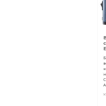
E
Б
в
к
н
C
A
У