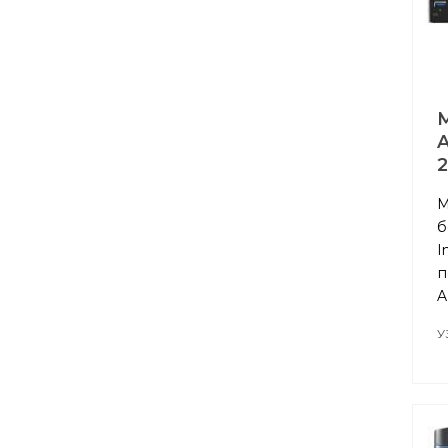
A
М
б
I
п
A
У