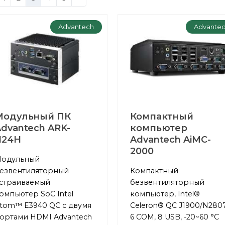
Advantech
Advante
Модульный ПК
Компактный
dvantech ARK-
компьютер
124H
Advantech AiMC-
2000
одульный
езвентиляторный
Компактный
страиваемый
безвентиляторный
омпьютер SoC Intel
компьютер, Intel®
tom™ E3940 QC с двумя
Celeron® QC J1900/N2807
ортами HDMI Advantech
6 COM, 8 USB, -20~60 °C