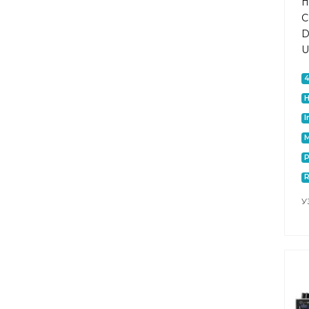
п
C
D
U
I
P
У