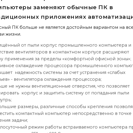
мпьютеры заменяют обычные ПК в
адиционных приложениях автоматизаци
ный ПК больше не является достойным вариантом на вс
аи жизни.
ищённый от пыли корпус промышленного компьютера и
тствие вентиляторов в компактном корпусе расширяют
у применения за пределы «комфортной офисной зоны»;
сивное охлаждение процессора промышленного компью
шает надежность системы за счет устранения «слабых
ьев» - вентилятора охлаждения процессора;
ше не нужны вентиляционные отверстия, что позволяет
ировать корпус и защитить систему от попадания пыли
утрь;
льшие размеры, различные способы крепления позвол
стить компактный компьютер непосредственно в точке
ния задачи;
лосуточный режим работы встраиваемого компьютера п