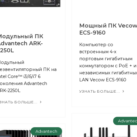
Мощный ПК Vecow
ECS-9160
Модульный ПК
dvantech ARK-
Компьютер со
2250L
встроенным 4-х
портовым гигабитным
одульный
коммутатором с PoE + и
езвентиляторный ПК на
независимых гигабитны
ntel Core™ i3/i5/i7 6
LAN Vecow ECS-9160
околения Advantech
RK-2250L
УЗНАТЬ БОЛЬШЕ...
ЗНАТЬ БОЛЬШЕ...
Advante
Advantech