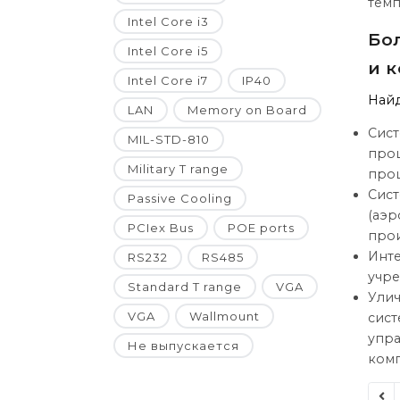
темп
Intel Core i3
Бо
Intel Core i5
и 
Intel Core i7
IP40
Найд
LAN
Memory on Board
Сист
MIL-STD-810
проц
Military T range
проц
Сист
Passive Cooling
(аэр
PCIex Bus
POE ports
прои
Инте
RS232
RS485
учре
Standard T range
VGA
Улич
VGA
Wallmount
сист
упра
Не выпускается
комп