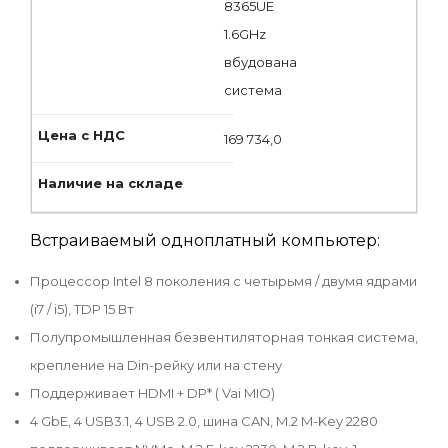
8365UE
1.6GHz
вбудована
система
169 734,0
Встраиваемый одноплатный компьютер:
Процессор Intel 8 поколения с четырьмя / двумя ядрами
(i7 / i5), TDP 15 Вт
Полупромышленная безвентиляторная тонкая система,
крепление на Din-рейку или на стену
Поддерживает HDMI + DP* ( Vai MIO)
4 GbE, 4 USB3.1, 4 USB 2.0, шина CAN, M.2 M-Key 2280