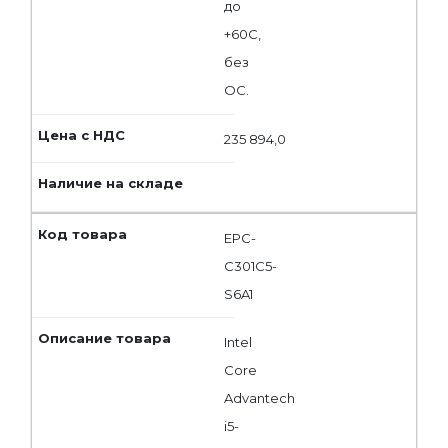
до
+60С,
без
ОС.
235 894,0
EPC-
C301C5-
S6A1
Intel
Core
Advantech
i5-