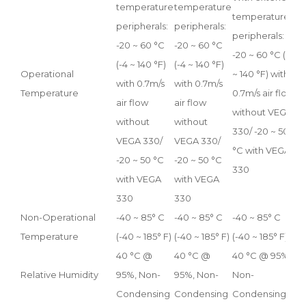
temperature
temperature
temperature
t
peripherals:
peripherals:
peripherals:
p
-20 ~ 60 °C
-20 ~ 60 °C
-20 ~ 60 °C (-4
~
(-4 ~ 140 °F)
(-4 ~ 140 °F)
Operational
~ 140 °F) with
1
with 0.7m/s
with 0.7m/s
Temperature
0.7m/s air flow
0
air flow
air flow
without VEGA
w
without
without
330/ -20 ~ 50
3
VEGA 330/
VEGA 330/
°C with VEGA
°
-20 ~ 50 °C
-20 ~ 50 °C
330
3
with VEGA
with VEGA
330
330
Non-Operational
-40 ~ 85° C
-40 ~ 85° C
-40 ~ 85° C
-
Temperature
(-40 ~ 185° F)
(-40 ~ 185° F)
(-40 ~ 185° F)
~
40 °C @
40 °C @
40 °C @ 95%,
4
Relative Humidity
95%, Non-
95%, Non-
Non-
N
Condensing
Condensing
Condensing
C