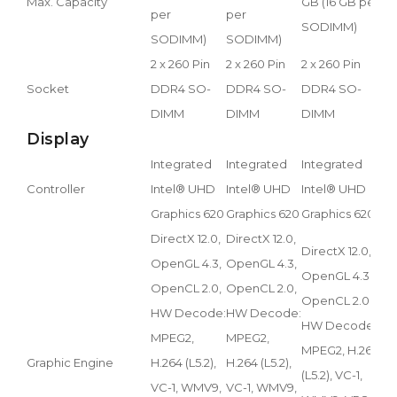
Max. Capacity
GB (16 GB per
G
per
per
SODIMM)
S
SODIMM)
SODIMM)
2 x 260 Pin
2 x 260 Pin
2 x 260 Pin
2
Socket
DDR4 SO-
DDR4 SO-
DDR4 SO-
D
DIMM
DIMM
DIMM
D
Display
Integrated
Integrated
Integrated
I
Controller
Intel® UHD
Intel® UHD
Intel® UHD
I
Graphics 620
Graphics 620
Graphics 620
G
DirectX 12.0,
DirectX 12.0,
DirectX 12.0,
D
OpenGL 4.3,
OpenGL 4.3,
OpenGL 4.3,
O
OpenCL 2.0,
OpenCL 2.0,
OpenCL 2.0,
O
HW Decode:
HW Decode:
HW Decode:
H
MPEG2,
MPEG2,
MPEG2, H.264
M
Graphic Engine
H.264 (L5.2),
H.264 (L5.2),
(L5.2), VC-1,
(
VC-1, WMV9,
VC-1, WMV9,