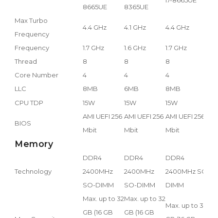
8665UE
8365UE
Max Turbo
4.4 GHz
4.1 GHz
4.4 GHz
4
Frequency
Frequency
1.7 GHz
1.6 GHz
1.7 GHz
1
Thread
8
8
8
8
Core Number
4
4
4
4
LLC
8MB
6MB
8MB
CPU TDP
15W
15W
15W
1
AMI UEFI 256
AMI UEFI 256
AMI UEFI 256
A
BIOS
Mbit
Mbit
Mbit
M
Memory
DDR4
DDR4
DDR4
D
Technology
2400MHz
2400MHz
2400MHz SO-
2
SO-DIMM
SO-DIMM
DIMM
D
Max. up to 32
Max. up to 32
Max. up to 32
M
GB (16 GB
GB (16 GB