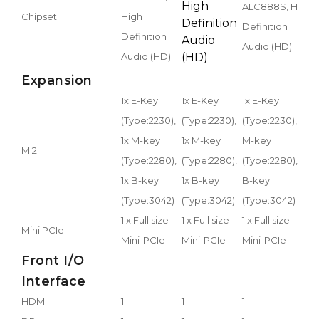
High
ALC888S, High
A
Chipset
High
Definition
Definition
D
Definition
Audio
Audio (HD)
A
Audio (HD)
(HD)
Expansion
1x E-Key
1x E-Key
1x E-Key
1
(Type:2230),
(Type:2230),
(Type:2230), 1x
(
1x M-key
1x M-key
M-key
M
M.2
(Type:2280),
(Type:2280),
(Type:2280), 1x
(
1x B-key
1x B-key
B-key
B
(Type:3042)
(Type:3042)
(Type:3042)
(
1 x Full size
1 x Full size
1 x Full size
1
Mini PCIe
Mini-PCIe
Mini-PCIe
Mini-PCIe
P
Front I/O
Interface
HDMI
1
1
1
1