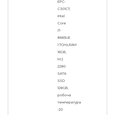
EPC-
C301C7,
Intel
Core
i7-
8665UE
1.7GHz,RAM
16GB,
M.2
2280
SATA
SSD
128GB,
робоча
температура
-20