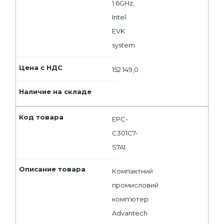
1.6GHz,
Intel
EVK
system
152 149,0
EPC-
C301C7-
S7A1
Компактний
промисловий
комп'ютер
Advantech