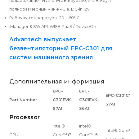
поддерживает NVMe, M.2 E-key 2230, M.2 B-key, 1
полноразмерный мини-PCIe, DC-in 12V
Рабочая температура -20 ~ 60° С
iManager & SW API, WISE-PaaS / DeviceOn
Advantech выпускает
безвентиляторный EPC-C301 для
систем машинного зрения
Дополнительная информация
EPC-
EPC-
EPC-C301C7-
E
Part Number
C301EVK-
C301EVK-
S7A1
S
S7A1
S6A1
Processor
Intel®
Intel®
Intel® Core™
I
CPU
Core™ i7-
Core™ i5-
i7-8665UE
i