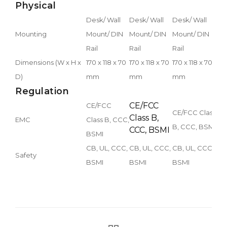
Physical
Desk/ Wall
Desk/ Wall
Desk/ Wall
D
Mounting
Mount/ DIN
Mount/ DIN
Mount/ DIN
M
Rail
Rail
Rail
Dimensions (W x H x
170 x 118 x 70
170 x 118 x 70
170 x 118 x 70
1
D)
mm
mm
mm
Regulation
CE/FCC
CE/FCC
CE/FCC Class
C
Class B,
EMC
Class B, CCC,
B, CCC, BSMI
B
CCC, BSMI
BSMI
C
CB, UL, CCC,
CB, UL, CCC,
CB, UL, CCC,
Safety
BSMI
BSMI
BSMI