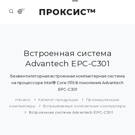
ПРОКСИС™
RU
НАЧАЛО
КОНТАКТЫ
О КОМПАНИИ
Встроенная система
Advantech EPC-C301
ПРИМЕРЫ И РЕШЕНИЯ
КАТАЛОГ ПРОДУКЦИИ
Безвентиляторная встроенная компьютерная система
на процессоре Intel® Core i7/i5 8 поколения Advantech
ПРЕСС-ЦЕНТР
EPC-C301
Начало
Каталог продукции
Промышленные
компьютеры
Встраиваемые компактные компьютеры
Встроенная система Advantech EPC-C301