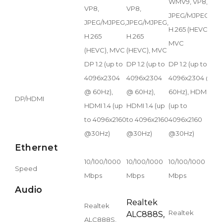
WMV9, VP8,
W
VP8,
VP8,
JPEG/MJPEG,
J
JPEG/MJPEG,
JPEG/MJPEG,
H.265 (HEVC),
H
H.265
H.265
MVC
(HEVC), MVC
(HEVC), MVC
DP 1.2 (up to
DP 1.2 (up to
DP 1.2 (up to
D
4096x2304
4096x2304
4096x2304 @
4
@ 60Hz),
@ 60Hz),
60Hz), HDMI 1.4
6
DP/HDMI
HDMI 1.4 (up
HDMI 1.4 (up
(up to
(
to 4096x2160
to 4096x2160
4096x2160
4
@30Hz)
@30Hz)
@30Hz)
@
Ethernet
10/100/1000
10/100/1000
10/100/1000
1
Speed
Mbps
Mbps
Mbps
M
Audio
Realtek
Realtek
Realtek
R
ALC888S,
ALC888S,