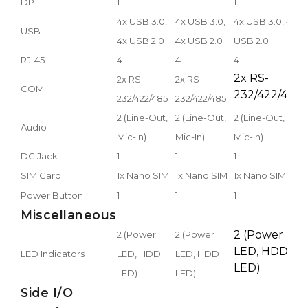
DP
1
1
1
1
4x USB 3.0,
4x USB 3.0,
4x USB 3.0, 4x
4
USB
4x USB 2.0
4x USB 2.0
USB 2.0
U
RJ-45
4
4
4
4
2x RS-
2x RS-
2x RS-
2
COM
232/422/485
232/422/485
232/422/485
2
2
2 (Line-Out,
2 (Line-Out,
2 (Line-Out,
Audio
M
Mic-In)
Mic-In)
Mic-In)
DC Jack
1
1
1
1
1
SIM Card
1x Nano SIM
1x Nano SIM
1x Nano SIM
Power Button
1
1
1
1
Miscellaneous
2 (Power
2 (Power
2 (Power
2
LED, HDD
LED Indicators
LED, HDD
LED, HDD
H
LED)
LED)
LED)
Side I/O