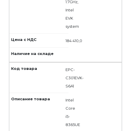
1.7GHz,
Intel
EVK
system
184 410,0
EPC-
C301EVK-
S6A1
Intel
Core
i5-
8365UE