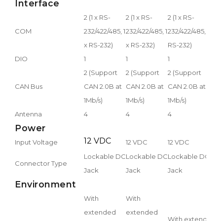
Interface
2
2 (1 x RS-
2 (1 x RS-
2 (1 x RS-
2
COM
232/422/485, 1
232/422/485, 1
232/422/485, 1 x
1
x RS-232)
x RS-232)
RS-232)
DIO
1
1
1
1
2 (Support
2 (Support
2 (Support
2
CAN Bus
CAN 2.0B at
CAN 2.0B at
CAN 2.0B at
2
1Mb/s)
1Mb/s)
1Mb/s)
Antenna
4
4
4
4
Power
12 VDC
Input Voltage
12 VDC
12 VDC
1
Lockable DC
Lockable DC
Lockable DC
L
Connector Type
Jack
Jack
Jack
J
Environment
With
With
extended
extended
With extended
W