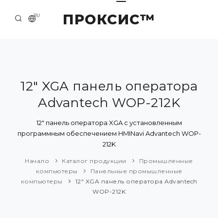
ПРОКСИС™
RU
НАЧАЛО
КОНТАКТЫ
О КОМПАНИИ
12" XGA панель оператора
Advantech WOP-212K
ПРИМЕРЫ И РЕШЕНИЯ
КАТАЛОГ ПРОДУКЦИИ
12" панель оператора XGA с установленным
программным обеспечением HMINavi Advantech WOP-
ПРЕСС-ЦЕНТР
212K
Начало
Каталог продукции
Промышленные
компьютеры
Панельные промышленные
компьютеры
12" XGA панель оператора Advantech
WOP-212K