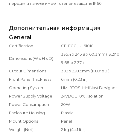
передняя панель имеет степень защиты IP66.
Дополнительная информация
General
Certification
CE, FCC, UL61010
335.4 x 245.8 x 60.3mm (13.21' x
Dimensions (W x H x D)
9.68' x 2.37')
Cutout Dimensions
302 x 228.5mm (11.89' x 9')
Front Panel Thickness
6 mm (0.23 in)
Operating System
HMI RTOS, HMINavi Designer
Power Supply Voltage
24VDC ± 10%, Isolation
Power Consumption
20W
Enclosure Housing
Plastic
Mount Options
Panel
Weight (Net)
2 kg (4.41 lbs)