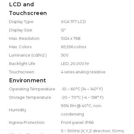
LCD and
Touchscreen
Display Type
XGA TFT LCD
Display Size
12"
Max. Resolution
1024 x 768
Max. Colors
65,536 colors
Luminance (cd/m2 )
500
Backlight Life
LED, 20,000 hr
Touchscreen
4 wires analog resistive
Environment
Operating Temperature
-10 ~ 60°C (14 ~ 140° F)
Storage Temperature
-20 ~ 70°C (-4 ~ 158° F)
95% RH @ 40°C, non-
Humidity
condensing
Ingress Protection
Front panel: IP66
5 ~ 500Hz (X,Y,Z direction, 1Grms,