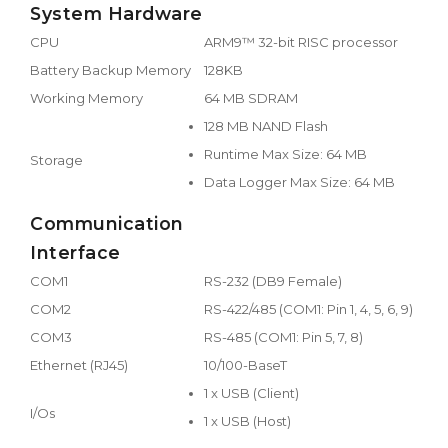
System Hardware
CPU
ARM9™ 32-bit RISC processor
Battery Backup Memory
128KB
Working Memory
64 MB SDRAM
128 MB NAND Flash
Runtime Max Size: 64 MB
Storage
Data Logger Max Size: 64 MB
Communication
Interface
COM1
RS-232 (DB9 Female)
COM2
RS-422/485 (COM1: Pin 1, 4, 5, 6, 9)
COM3
RS-485 (COM1: Pin 5, 7, 8)
Ethernet (RJ45)
10/100-BaseT
1 x USB (Client)
I/Os
1 x USB (Host)