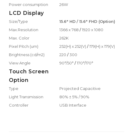
Power consumption
26W
LCD Display
Size/Type
15.6" HD
/
1
5.6" FHD (Option)
Max.Resolution
1366 x 768
/
1920 x 1080
Max. Color
262K
Pixel Pitch (um)
252(H) x 252(V)
/
179(H) x 179(V)
Brightness (cd/m2)
220
/
300
View Angle
90°/50°
/
170°/170°
Touch Screen
Option
Type
Projected Capacitive
Light Transmission
80% ± 5% / 90%
Controller
USB Interface