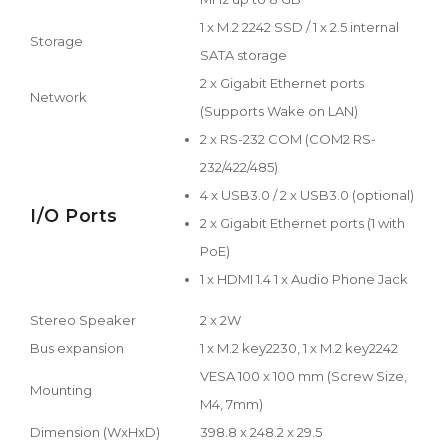
1 x M.2 2242 SSD / 1 x 2.5 internal
Storage
SATA storage
2 x Gigabit Ethernet ports
Network
(Supports Wake on LAN)
2 x RS-232 COM (COM2 RS-
232/422/485)
4 x USB3.0 / 2 x USB3.0 (optional)
I/O Ports
2 x Gigabit Ethernet ports (1 with
PoE)
1 x HDMI 1.4 1 x Audio Phone Jack
Stereo Speaker
2 x 2W
Bus expansion
1 x M.2 key2230, 1 x M.2 key2242
VESA 100 x 100 mm (Screw Size,
Mounting
M4, 7mm)
Dimension (WxHxD)
398.8 x 248.2 x 29.5