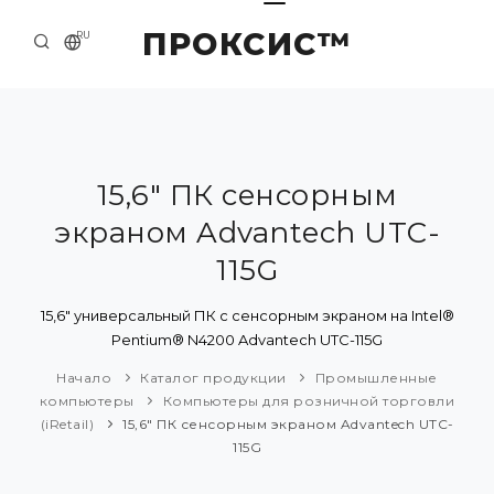
ПРОКСИС™
RU
НАЧАЛО
КОНТАКТЫ
О КОМПАНИИ
15,6" ПК сенсорным
экраном Advantech UTC-
ПРИМЕРЫ И РЕШЕНИЯ
115G
КАТАЛОГ ПРОДУКЦИИ
15,6" универсальный ПК с сенсорным экраном на Intel®
ПРЕСС-ЦЕНТР
Pentium® N4200 Advantech UTC-115G
Начало
Каталог продукции
Промышленные
компьютеры
Компьютеры для розничной торговли
(iRetail)
15,6" ПК сенсорным экраном Advantech UTC-
115G