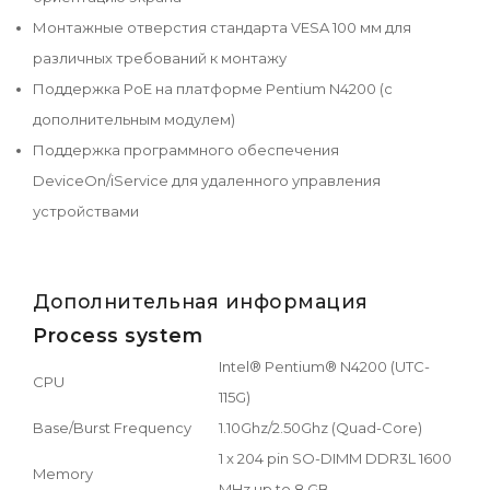
Монтажные отверстия стандарта VESA 100 мм для
различных требований к монтажу
Поддержка PoE на платформе Pentium N4200 (с
дополнительным модулем)
Поддержка программного обеспечения
DeviceOn/iService для удаленного управления
устройствами
Дополнительная информация
Process system
Intel® Pentium® N4200 (UTC-
CPU
115G)
Base/Burst Frequency
1.10Ghz/2.50Ghz (Quad-Core)
1 x 204 pin SO-DIMM DDR3L 1600
Memory
MHz up to 8 GB