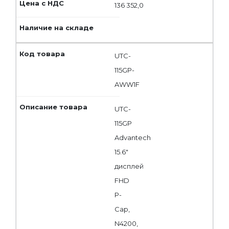
136 352,0
UTC-
115GP-
AWW1F
UTC-
115GP
Advantech
15.6"
дисплей
FHD
P-
Cap,
N4200,