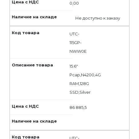
0,00
Не доступно к заказу
UTC-
115GP-
NWW0E
15.6"
Pcap,N4200,4G
RAM,128G
SSD,Silver
86 885,5
UTC-