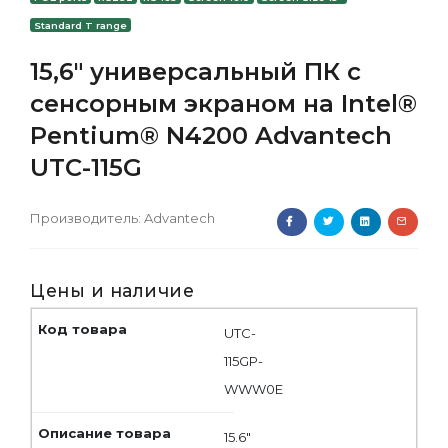
Standard T range
15,6" универсальный ПК с
сенсорным экраном на Intel®
Pentium® N4200 Advantech
UTC-115G
Производитель:
Advantech
Цены и наличие
UTC-
115GP-
WWW0E
15.6"