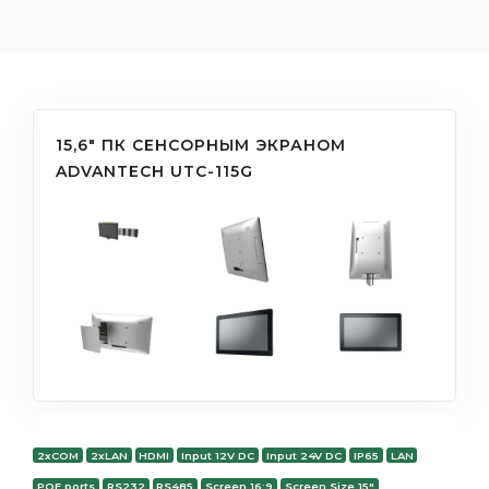
15,6" ПК СЕНСОРНЫМ ЭКРАНОМ
ADVANTECH UTC-115G
2xCOM
2xLAN
HDMI
Input 12V DC
Input 24V DC
IP65
LAN
POE ports
RS232
RS485
Screen 16:9
Screen Size 15"