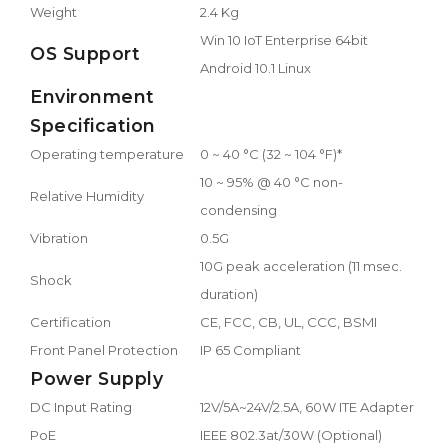
Weight
2.4 Kg
Win 10 IoT Enterprise 64bit
OS Support
Android 10.1 Linux
Environment
Specification
Operating temperature
0 ~ 40 °C (32 ~ 104 °F)*
10 ~ 95% @ 40 °C non-
Relative Humidity
condensing
Vibration
0.5G
10G peak acceleration (11 msec.
Shock
duration)
Certification
CE, FCC, CB, UL, CCC, BSMI
Front Panel Protection
IP 65 Compliant
Power Supply
DC Input Rating
12V/5A~24V/2.5A, 60W ITE Adapter
PoE
IEEE 802.3at/30W (Optional)