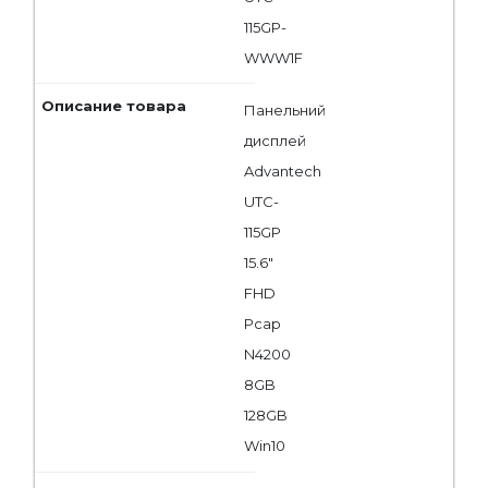
115GP-
WWW1F
Панельний
дисплей
Advantech
UTC-
115GP
15.6"
FHD
Pcap
N4200
8GB
128GB
Win10