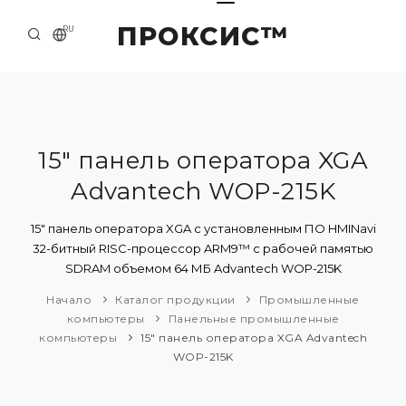
ПРОКСИС™
RU
НАЧАЛО
КОНТАКТЫ
О КОМПАНИИ
15" панель оператора XGA
Advantech WOP-215K
ПРИМЕРЫ И РЕШЕНИЯ
КАТАЛОГ ПРОДУКЦИИ
15" панель оператора XGA с установленным ПО HMINavi
32-битный RISC-процессор ARM9™ с рабочей памятью
ПРЕСС-ЦЕНТР
SDRAM объемом 64 МБ Advantech WOP-215K
Начало
Каталог продукции
Промышленные
компьютеры
Панельные промышленные
компьютеры
15" панель оператора XGA Advantech
WOP-215K