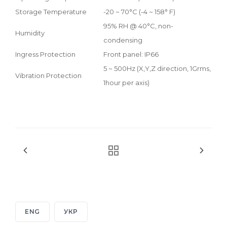
Storage Temperature
-20 ~ 70°C (-4 ~ 158° F)
95% RH @ 40°C, non-
Humidity
condensing
Ingress Protection
Front panel: IP66
5 ~ 500Hz (X,Y,Z direction, 1Grms,
Vibration Protection
1hour per axis)
ENG
УКР