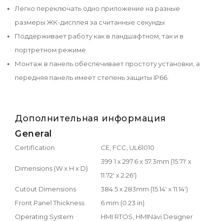
Легко переключать одно приложение на разные
размеры ЖК-дисплея за считанные секунды
Поддерживает работу как в ландшафтном, так и в
портретном режиме.
Монтаж в панель обеспечивает простоту установки, а
передняя панель имеет степень защиты IP66.
Дополнительная информация
General
Certification
CE, FCC, UL61010
399.1 x 297.6 x 57.3mm (15.71' x
Dimensions (W x H x D)
11.72' x 2.26')
Cutout Dimensions
384.5 x 283mm (15.14' x 11.14')
Front Panel Thickness
6 mm (0.23 in)
Operating System
HMI RTOS, HMINavi Designer