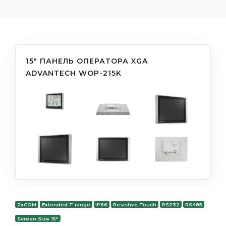
15" ПАНЕЛЬ ОПЕРАТОРА XGA
ADVANTECH WOP-215K
2xCOM
Extended T range
IP66
Resistive Touch
RS232
RS485
Screen Size 15"