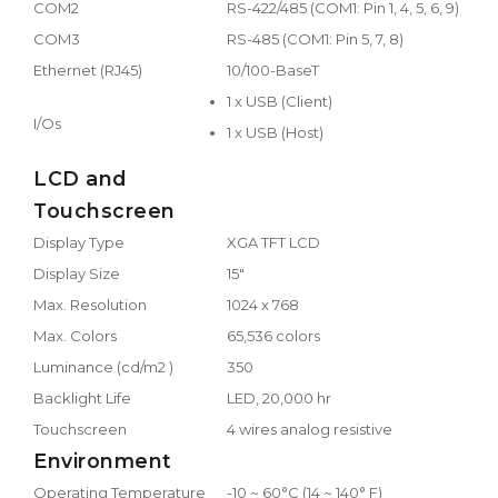
COM2
RS-422/485 (COM1: Pin 1, 4, 5, 6, 9)
COM3
RS-485 (COM1: Pin 5, 7, 8)
Ethernet (RJ45)
10/100-BaseT
1 x USB (Client)
I/Os
1 x USB (Host)
LCD and
Touchscreen
Display Type
XGA TFT LCD
Display Size
15"
Max. Resolution
1024 x 768
Max. Colors
65,536 colors
Luminance (cd/m2 )
350
Backlight Life
LED, 20,000 hr
Touchscreen
4 wires analog resistive
Environment
Operating Temperature
-10 ~ 60°C (14 ~ 140° F)