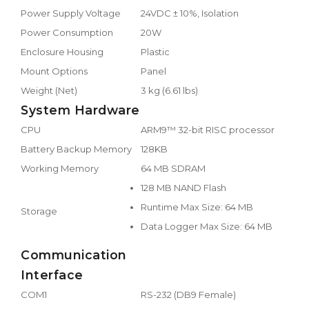
Power Supply Voltage
24VDC ± 10%, Isolation
Power Consumption
20W
Enclosure Housing
Plastic
Mount Options
Panel
Weight (Net)
3 kg (6.61 lbs)
System Hardware
CPU
ARM9™ 32-bit RISC processor
Battery Backup Memory
128KB
Working Memory
64 MB SDRAM
128 MB NAND Flash
Runtime Max Size: 64 MB
Storage
Data Logger Max Size: 64 MB
Communication
Interface
COM1
RS-232 (DB9 Female)