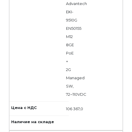
Advantech
EKI-
9510G
EN50155
M12
8GE
PoE
+
2G
Managed
SW,
72~110VDC
106 367,0