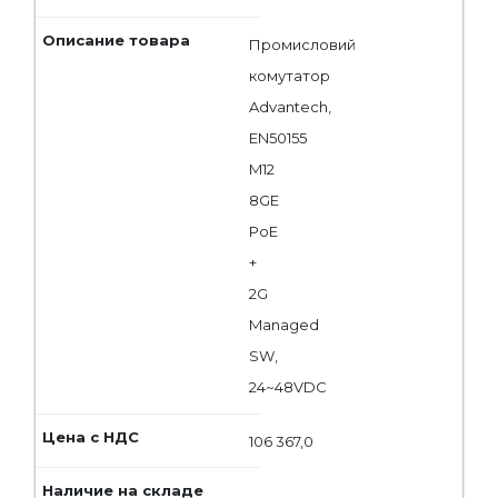
Промисловий
комутатор
Advantech,
EN50155
M12
8GE
PoE
+
2G
Managed
SW,
24~48VDC
106 367,0