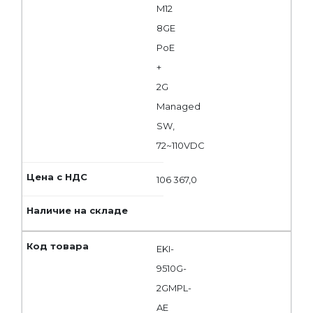
M12
8GE
PoE
+
2G
Managed
SW,
72~110VDC
106 367,0
EKI-
9510G-
2GMPL-
AE