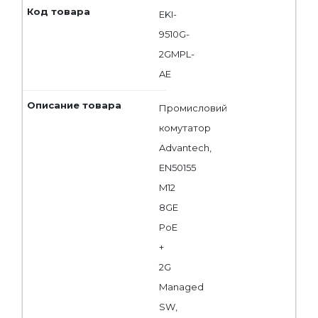
EKI-
9510G-
2GMPL-
AE
Промисловий
комутатор
Advantech,
EN50155
M12
8GE
PoE
+
2G
Managed
SW,