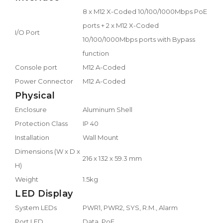
8 x M12 X-Coded 10/100/1000Mbps PoE
ports + 2 x M12 X-Coded
I/O Port
10/100/1000Mbps ports with Bypass
function
Console port
M12 A-Coded
Power Connector
M12 A-Coded
Physical
Enclosure
Aluminum Shell
Protection Class
IP 40
Installation
Wall Mount
Dimensions (W x D x
216 x 132 x 59.3 mm
H)
Weight
1.5kg
LED Display
System LEDs
PWR1, PWR2, SYS, R.M., Alarm
Port LED
Data, PoE