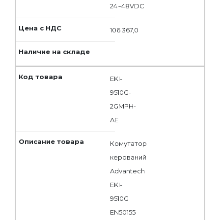
24~48VDC
106 367,0
EKI-
9510G-
2GMPH-
AE
Комутатор
керований
Advantech
EKI-
9510G
EN50155