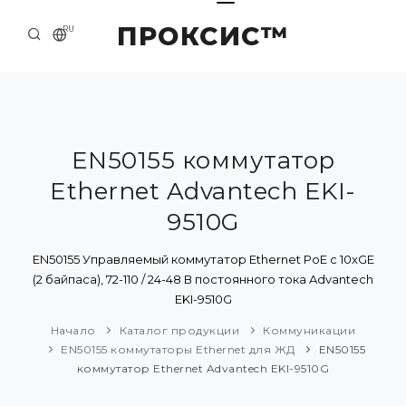
ПРОКСИС™
RU
НАЧАЛО
КОНТАКТЫ
О КОМПАНИИ
EN50155 коммутатор
Ethernet Advantech EKI-
ПРИМЕРЫ И РЕШЕНИЯ
9510G
КАТАЛОГ ПРОДУКЦИИ
EN50155 Управляемый коммутатор Ethernet PoE с 10xGE
ПРЕСС-ЦЕНТР
(2 байпаса), 72-110 / 24-48 В постоянного тока Advantech
EKI-9510G
Начало
Каталог продукции
Коммуникации
EN50155 коммутаторы Ethernet для ЖД
EN50155
коммутатор Ethernet Advantech EKI-9510G