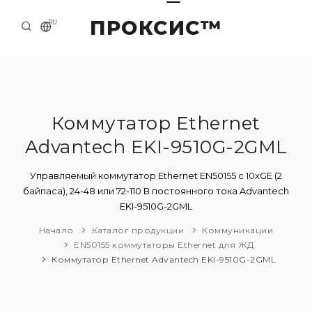
ПРОКСИС™
RU
НАЧАЛО
КОНТАКТЫ
О КОМПАНИИ
Коммутатор Ethernet
Advantech EKI-9510G-2GML
ПРИМЕРЫ И РЕШЕНИЯ
КАТАЛОГ ПРОДУКЦИИ
Управляемый коммутатор Ethernet EN50155 с 10xGE (2
байпаса), 24-48 или 72-110 В постоянного тока Advantech
ПРЕСС-ЦЕНТР
EKI-9510G-2GML
Начало
Каталог продукции
Коммуникации
EN50155 коммутаторы Ethernet для ЖД
Коммутатор Ethernet Advantech EKI-9510G-2GML