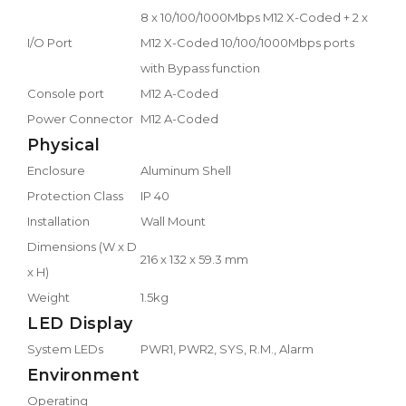
8 x 10/100/1000Mbps M12 X-Coded + 2 x
I/O Port
M12 X-Coded 10/100/1000Mbps ports
with Bypass function
Console port
M12 A-Coded
Power Connector
M12 A-Coded
Physical
Enclosure
Aluminum Shell
Protection Class
IP 40
Installation
Wall Mount
Dimensions (W x D
216 x 132 x 59.3 mm
x H)
Weight
1.5kg
LED Display
System LEDs
PWR1, PWR2, SYS, R.M., Alarm
Environment
Operating