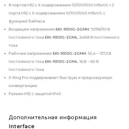
8 портов M12 с X-кодированием 10/100/1000 Мбит/с + 2
порта M12 с X-кодированием 10/100/1000 Мбит/с с
функцией байпаса
Входящее напряжение
EKI-9510G-2GMH
: 72/96/110 В
постоянного тока
EKI-9510G-2GML
: 24/48 В постоянного
тока
Рабочее напряжение
EKI-9510G-2GMH
: 50,4 ~ 137,5 В
постоянного тока
EKI-9510G-2GML
: 16,8 ~ 60 В
постоянного тока
X-Ring Pro поддерживает быструю и предсказуемую
конвергенцию
Разъем M12 с защитой IP40
Дополнительная информация
Interface