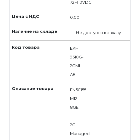
72~110VDC
0,00
Не доступно к заказу
EKI-
9510G-
2GML-
AE
EN50155
M12
8GE
+
2G
Managed