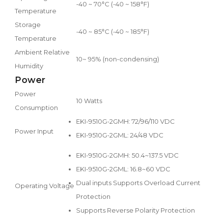
-40 ~ 70°C (-40 ~ 158°F)
Temperature
Storage
-40 ~ 85°C (-40 ~ 185°F)
Temperature
Ambient Relative
10~ 95% (non-condensing)
Humidity
Power
Power
10 Watts
Consumption
EKI-9510G-2GMH: 72/96/110 VDC
Power Input
EKI-9510G-2GML: 24/48 VDC
EKI-9510G-2GMH: 50.4~137.5 VDC
EKI-9510G-2GML: 16.8~60 VDC
Dual inputs Supports Overload Current
Operating Voltage
Protection
Supports Reverse Polarity Protection