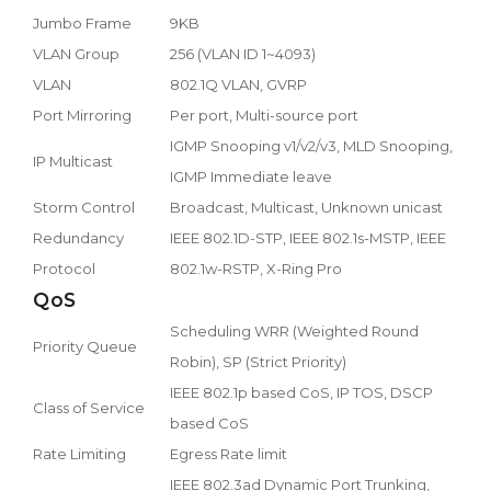
Jumbo Frame
9KB
VLAN Group
256 (VLAN ID 1~4093)
VLAN
802.1Q VLAN, GVRP
Port Mirroring
Per port, Multi-source port
IGMP Snooping v1/v2/v3, MLD Snooping,
IP Multicast
IGMP Immediate leave
Storm Control
Broadcast, Multicast, Unknown unicast
Redundancy
IEEE 802.1D-STP, IEEE 802.1s-MSTP, IEEE
Protocol
802.1w-RSTP, X-Ring Pro
QoS
Scheduling WRR (Weighted Round
Priority Queue
Robin), SP (Strict Priority)
IEEE 802.1p based CoS, IP TOS, DSCP
Class of Service
based CoS
Rate Limiting
Egress Rate limit
IEEE 802.3ad Dynamic Port Trunking,