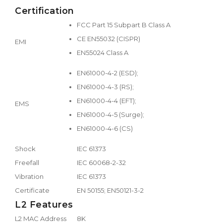
Certification
FCC Part 15 Subpart B Class A
CE EN55032 (CISPR)
EMI
EN55024 Class A
EN61000-4-2 (ESD);
EN61000-4-3 (RS);
EN61000-4-4 (EFT);
EMS
EN61000-4-5 (Surge);
EN61000-4-6 (CS)
Shock
IEC 61373
Freefall
IEC 60068-2-32
Vibration
IEC 61373
Certificate
EN 50155; EN50121-3-2
L2 Features
L2 MAC Address
8K