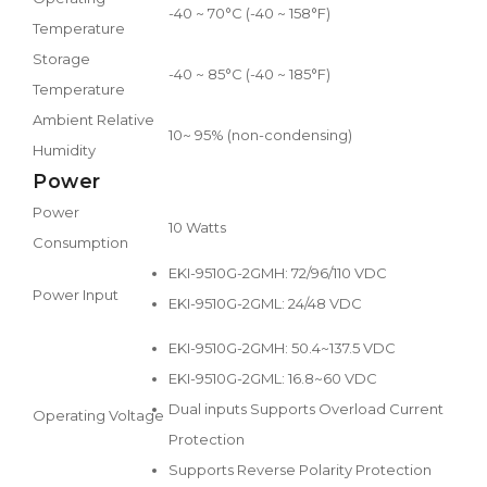
-40 ~ 70°C (-40 ~ 158°F)
Temperature
Storage
-40 ~ 85°C (-40 ~ 185°F)
Temperature
Ambient Relative
10~ 95% (non-condensing)
Humidity
Power
Power
10 Watts
Consumption
EKI-9510G-2GMH: 72/96/110 VDC
Power Input
EKI-9510G-2GML: 24/48 VDC
EKI-9510G-2GMH: 50.4~137.5 VDC
EKI-9510G-2GML: 16.8~60 VDC
Dual inputs Supports Overload Current
Operating Voltage
Protection
Supports Reverse Polarity Protection