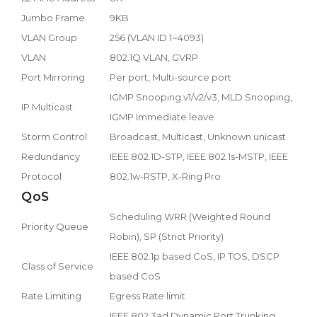
Jumbo Frame
9KB
VLAN Group
256 (VLAN ID 1~4093)
VLAN
802.1Q VLAN, GVRP
Port Mirroring
Per port, Multi-source port
IGMP Snooping v1/v2/v3, MLD Snooping,
IP Multicast
IGMP Immediate leave
Storm Control
Broadcast, Multicast, Unknown unicast
Redundancy
IEEE 802.1D-STP, IEEE 802.1s-MSTP, IEEE
Protocol
802.1w-RSTP, X-Ring Pro
QoS
Scheduling WRR (Weighted Round
Priority Queue
Robin), SP (Strict Priority)
IEEE 802.1p based CoS, IP TOS, DSCP
Class of Service
based CoS
Rate Limiting
Egress Rate limit
IEEE 802.3ad Dynamic Port Trunking,