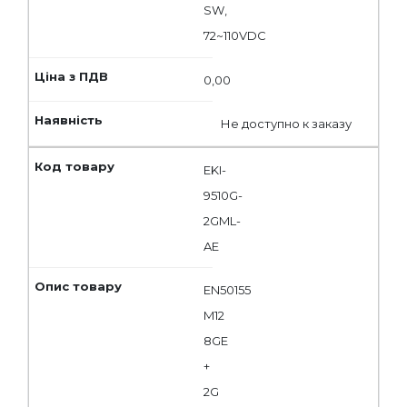
SW,
72~110VDC
0,00
Не доступно к заказу
EKI-
9510G-
2GML-
AE
EN50155
M12
8GE
+
2G