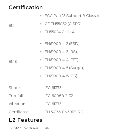
Certification
FCC Part 15 Subpart B Class A
CE EN55032 (CISPR)
EMI
EN55024 Class A
EN61000-4-2 (ESD);
EN61000-4-3 (RS);
EN61000-4-4 (EFT);
EMS
EN61000-4-5 (Surge);
EN61000-4-6 (CS)
Shock
IEC 61373
Freefall
IEC 60068-2-32
Vibration
IEC 61373
Certificate
EN 50155; EN50121-3-2
L2 Features
L2 MAC Address
8K