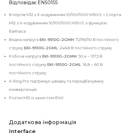
Відповідає EN50155
8 портів M12 з X-кодуванням 10/100/1000 Мбіт/с + 2 порта
M12 з X-кодуванням 10/100/1000 Мбіт/с з функцією
байпаса
Вхідна напруга
EKI-9510G-2GMH
: 72/96/110 В постійного
струму
EKI-9510G-2GML
: 24/48 В постійного струму
Робоча напруга
EKI-9510G-2GMH
: 50,4 ~ 137,5 В
постійного струму
EKI-9510G-2GML
: 16,8 ~ 60 В
постійного струму
X-Ring Pro підтримує швидку та передбачувану
конвергенцію
Роз'єм M12 із захистом IP40
Додаткова інформація
Interface