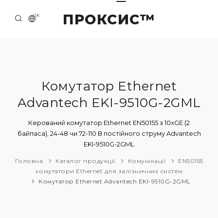
ПРОКСИС™
UK
ГОЛОВНА
КОНТАКТИ
ПРО НАС
Комутатор Ethernet
Advantech EKI-9510G-2GML
ПРИКЛАДИ ТА РІШЕННЯ
КАТАЛОГ ПРОДУКЦІЇ
Керований комутатор Ethernet EN50155 з 10xGE (2
байпаса), 24-48 чи 72-110 В постійного струму Advantech
НОВИНИ
EKI-9510G-2GML
Головна
Каталог продукції
Комунікації
EN50155
комутатори Ethernet для залізничних систем
Комутатор Ethernet Advantech EKI-9510G-2GML