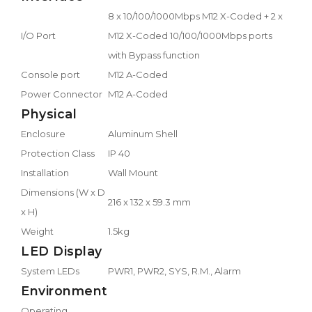
8 x 10/100/1000Mbps M12 X-Coded + 2 x
I/O Port
M12 X-Coded 10/100/1000Mbps ports
with Bypass function
Console port
M12 A-Coded
Power Connector
M12 A-Coded
Physical
Enclosure
Aluminum Shell
Protection Class
IP 40
Installation
Wall Mount
Dimensions (W x D
216 x 132 x 59.3 mm
x H)
Weight
1.5kg
LED Display
System LEDs
PWR1, PWR2, SYS, R.M., Alarm
Environment
Operating