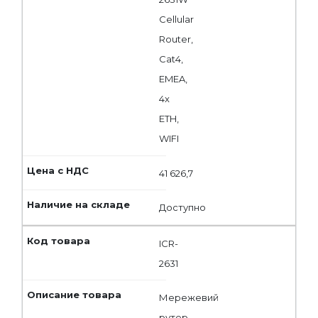
Cellular
Router,
Cat4,
EMEA,
4x
ETH,
WIFI
41 626,7
Доступно
ICR-
2631
Мережевий
рутер