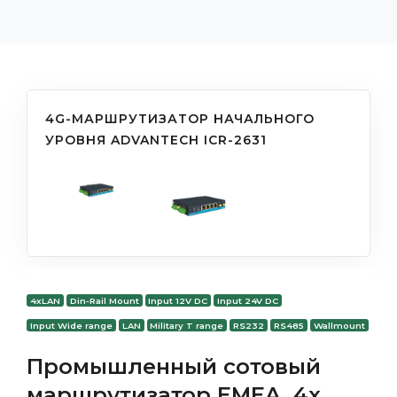
4G-МАРШРУТИЗАТОР НАЧАЛЬНОГО
УРОВНЯ ADVANTECH ICR-2631
4xLAN
Din-Rail Mount
Input 12V DC
Input 24V DC
Input Wide range
LAN
Military T range
RS232
RS485
Wallmount
Промышленный сотовый
маршрутизатор EMEA, 4x