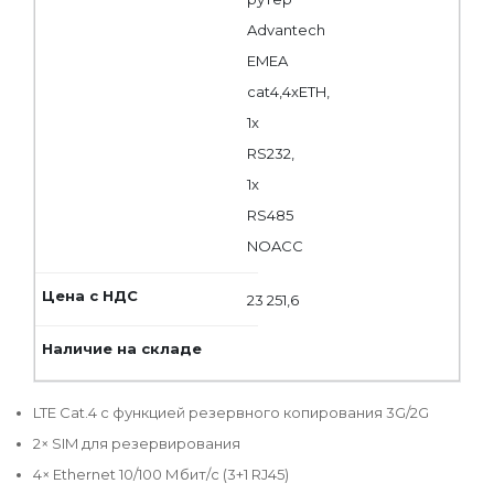
Advantech
EMEA
cat4,4xETH,
1x
RS232,
1x
RS485
NOACC
23 251,6
LTE Cat.4 с функцией резервного копирования 3G/2G
2× SIM для резервирования
4× Ethernet 10/100 Мбит/с (3+1 RJ45)