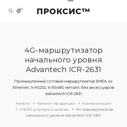
ПРОКСИС™
RU
НАЧАЛО
КОНТАКТЫ
О КОМПАНИИ
4G-маршрутизатор
начального уровня
ПРИМЕРЫ И РЕШЕНИЯ
Advantech ICR-2631
КАТАЛОГ ПРОДУКЦИИ
Промышленный сотовый маршрутизатор EMEA, 4x
ПРЕСС-ЦЕНТР
Ethernet, 1x RS232, 1x RS485, металл, без аксессуаров
Advantech ICR-2631
Начало
Каталог продукции
Коммуникации
LTE/3G роутеры и шлюзы
4G-маршрутизатор
начального уровня Advantech ICR-2631