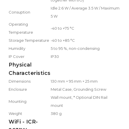
Idle 2.6 W / Average 3.5 W / Maximum
Consuption
5 W
Operating
-40 to +75 °C
Temperature
Storage Temperature
-40 to +85 °C
Humidity
5 to 95 %, non-condensing
IP Cover
IP30
Physical
Characteristics
Dimensions
130 mm × 95 mm × 25 mm
Enclosure
Metal Case, Grounding Screw
Wall mount, * Optional DIN Rail
Mounting
mount
Weight
380 g
WiFi - ICR-