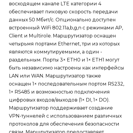
восходящем канале LTE категории 4
обеспечивает пиковую скорость передачи
данных 50 Мбит/с. Опционально доступен
встроенный WiFi 802.11a,b,g,n с режимами AP,
Client и Multirole. Маршрутизатор оснащен
четырьмя портами Ethernet, три из которых
являются коммутируемыми, а один -
раздельным. Порты 3× ETH0 и 1× ETH1 могут
быть независимо настроены как интерфейсы
LAN или WAN. Маршрутизатор также
оснащен 1× последовательным портом RS232,
1× RS485 и возможностью подключения
цифровых входов/выходов (1× DI, 1× DO).
Маршрутизатор поддерживает создание
VPN-туннелей с использованием различных
протоколов для обеспечения безопасности
связи. Маршрутизатор предоставляет