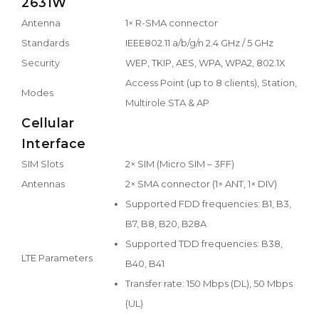
2631W
Antenna
1× R-SMA connector
Standards
IEEE802.11 a/b/g/n 2.4 GHz / 5 GHz
Security
WEP, TKIP, AES, WPA, WPA2, 802.1X
Access Point (up to 8 clients), Station,
Modes
Multirole STA & AP
Cellular
Interface
SIM Slots
2× SIM (Micro SIM – 3FF)
Antennas
2× SMA connector (1× ANT, 1× DIV)
Supported FDD frequencies: B1, B3,
B7, B8, B20, B28A
Supported TDD frequencies: B38,
LTE Parameters
B40, B41
Transfer rate: 150 Mbps (DL), 50 Mbps
(UL)