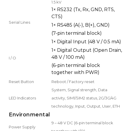
1.5 kV
1× RS232 (Tx, Rx, GND, RTS,
CTS)
Serial Lines
1× RS485 (A(-), B(+), GND)
(7-pin terminal block)
1× Digital Input (48 V / 0.5 mA)
1× Digital Output (Open Drain,
48 V / 100 mA)
I / O
(6-pin terminal block
together with PWR)
Reset Button
Reboot / Factory reset
System, Signal strength, Data
LED Indicators
activity, SIM1/SIM2 status, 2G/3G/4G
technology, Input, Output, User, ETH
Environmental
9 – 48 V DC (6-pin terminal block
Power Supply
together with I/O)