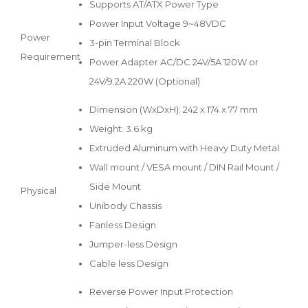
Supports AT/ATX Power Type
Power Input Voltage 9~48VDC
Power
3-pin Terminal Block
Requirement
Power Adapter AC/DC 24V/5A 120W or
24V/9.2A 220W (Optional)
Dimension (WxDxH): 242 x 174 x 77 mm
Weight: 3.6 kg
Extruded Aluminum with Heavy Duty Metal
Wall mount / VESA mount / DIN Rail Mount /
Side Mount
Physical
Unibody Chassis
Fanless Design
Jumper-less Design
Cable less Design
Reverse Power Input Protection