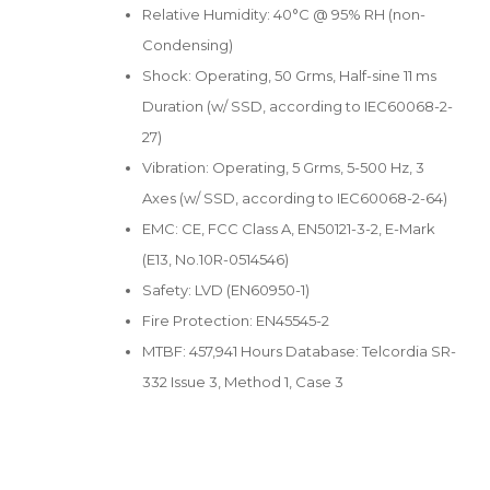
Relative Humidity: 40°C @ 95% RH (non-
Condensing)
Shock: Operating, 50 Grms, Half-sine 11 ms
Duration (w/ SSD, according to IEC60068-2-
27)
Vibration: Operating, 5 Grms, 5-500 Hz, 3
Axes (w/ SSD, according to IEC60068-2-64)
EMC: CE, FCC Class A, EN50121-3-2, E-Mark
(E13, No.10R-0514546)
Safety: LVD (EN60950-1)
Fire Protection: EN45545-2
MTBF: 457,941 Hours Database: Telcordia SR-
332 Issue 3, Method 1, Case 3