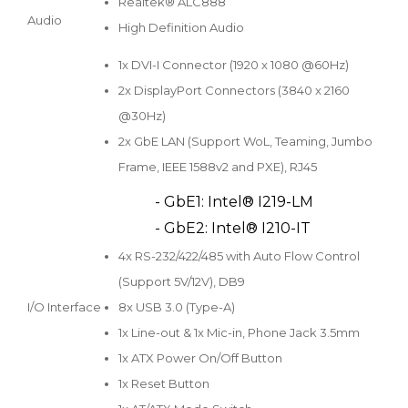
Realtek® ALC888
Audio
High Definition Audio
1x DVI-I Connector (1920 x 1080 @60Hz)
2x DisplayPort Connectors (3840 x 2160
@30Hz)
2x GbE LAN (Support WoL, Teaming, Jumbo
Frame, IEEE 1588v2 and PXE), RJ45
- GbE1: Intel® I219-LM
- GbE2: Intel® I210-IT
4x RS-232/422/485 with Auto Flow Control
(Support 5V/12V), DB9
I/O Interface
8x USB 3.0 (Type-A)
1x Line-out & 1x Mic-in, Phone Jack 3.5mm
1x ATX Power On/Off Button
1x Reset Button