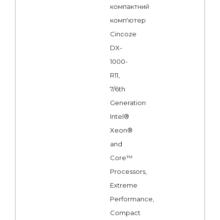
компактний
комп'ютер
Cincoze
DX-
1000-
R11,
7/6th
Generation
Intel®
Xeon®
and
Core™
Processors,
Extreme
Performance,
Compact