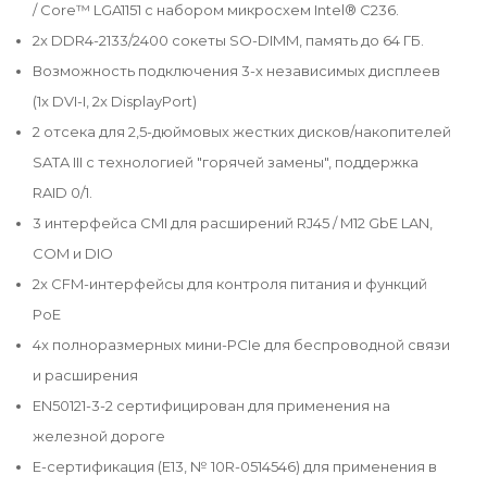
/ Core™ LGA1151 с набором микросхем Intel® C236.
2x DDR4-2133/2400 сокеты SO-DIMM, память до 64 ГБ.
Возможность подключения 3-х независимых дисплеев
(1x DVI-I, 2x DisplayPort)
2 отсека для 2,5-дюймовых жестких дисков/накопителей
SATA III с технологией "горячей замены", поддержка
RAID 0/1.
3 интерфейса CMI для расширений RJ45 / M12 GbE LAN,
COM и DIO
2x CFM-интерфейсы для контроля питания и функций
PoE
4x полноразмерных мини-PCIe для беспроводной связи
и расширения
EN50121-3-2 сертифицирован для применения на
железной дороге
E-сертификация (E13, № 10R-0514546) для применения в