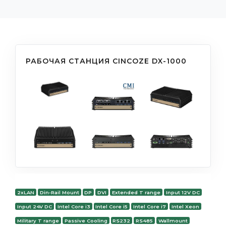
РАБОЧАЯ СТАНЦИЯ CINCOZE DX-1000
2xLAN
Din-Rail Mount
DP
DVI
Extended T range
Input 12V DC
Input 24V DC
Intel Core i3
Intel Core i5
Intel Core i7
Intel Xeon
Military T range
Passive Cooling
RS232
RS485
Wallmount