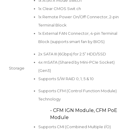
1x AT/ATX Mode Switch
1x Clear CMOS Swit ch
1x Remote Power On/Off Connector, 2-pin
Terminal Block
1x External FAN Connector, 4-pin Terminal
Block (supports smart fan by BIOS)
2x SATA III (6Gbps) for 2.5” HDD/SSD
4x mSATA (Shared by Mini-PCIe Socket)
Storage
(Gen3)
Supports S/W RAID 0, 1, 5 & 10
Supports CFM (Control Function Module)
Technology
- CFM IGN Module, CFM PoE
Module
Supports CMI (Combined Multiple I/O)