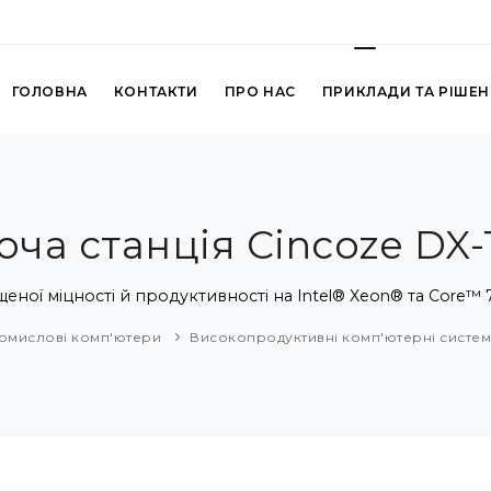
ГОЛОВНА
КОНТАКТИ
ПРО НАС
ПРИКЛАДИ ТА РІШЕ
оча станція Cincoze DX-
ної міцності й продуктивності на Intel® Xeon® та Core™ 7
омислові комп'ютери
Високопродуктивні комп'ютерні систе