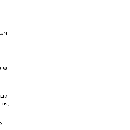
хем
 за
2
 що
ція,
о