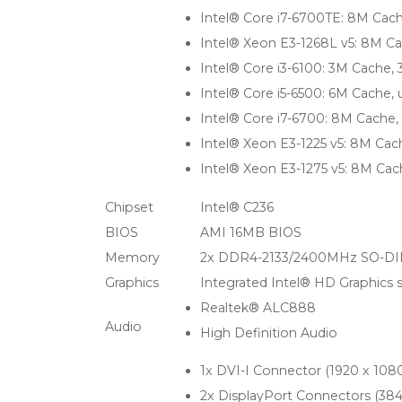
Intel® Core i7-6700TE: 8M Cac
Intel® Xeon E3-1268L v5: 8M C
Intel® Core i3-6100: 3M Cache,
Intel® Core i5-6500: 6M Cache,
Intel® Core i7-6700: 8M Cache
Intel® Xeon E3-1225 v5: 8M Ca
Intel® Xeon E3-1275 v5: 8M Ca
Chipset
Intel® C236
BIOS
AMI 16MB BIOS
Memory
2x DDR4-2133/2400MHz SO-DIMM
Graphics
Integrated Intel® HD Graphics s
Realtek® ALC888
Audio
High Definition Audio
1x DVI-I Connector (1920 x 10
2x DisplayPort Connectors (38