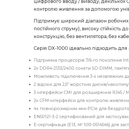
цифрового вводу / виводу, декількох Gb
контролю живлення за допомогою унів
Підтримує широкий діапазон робочих тем
постійного струму), високу стійкість до
конструкцію, без вентилятора, без каб
Серія DX-1000 ідеально підходить для
Підтримка процесорів 7/6-го покоління Int
2x DDR4-2133/2400 сокети SO-DIMM, пам'ять
Можливість підключення 3-х незалежних диспл
2 відсіки для 2,5" жорстких дисків/накопичув
3 інтерфейси CMI для розширення RJ45 / M
2x CFM-інтерфейси для контролю живленн
4x повнорозмірних міні-PCIe для бездрот
EN50121-3-2 сертифікований для застосуван
E-сертифікація (E13, № 10R-0514546) для за