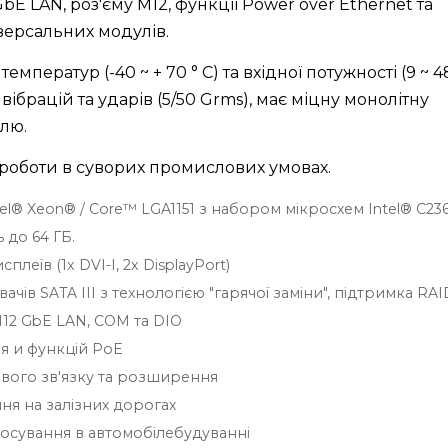
E LAN, роз'єму M12, функції Power over Ethernet та
ерсальних модулів.
ператур (-40 ~ + 70 ° C) та вхідної потужності (9 ~ 4
 вібрацій та ударів (5/50 Grms), має міцну монолітну
елю.
 роботи в суворих промислових умовах.
el® Xeon® / Core™ LGA1151 з набором мікросхем Intel® C236
 до 64 ГБ.
еїв (1x DVI-I, 2x DisplayPort)
ачів SATA III з технологією "гарячої заміни", підтримка RAID
12 GbE LAN, COM та DIO
я и функцій PoE
ового зв'язку та розширення
ня на залізних дорогах
стосування в автомобілебудуванні