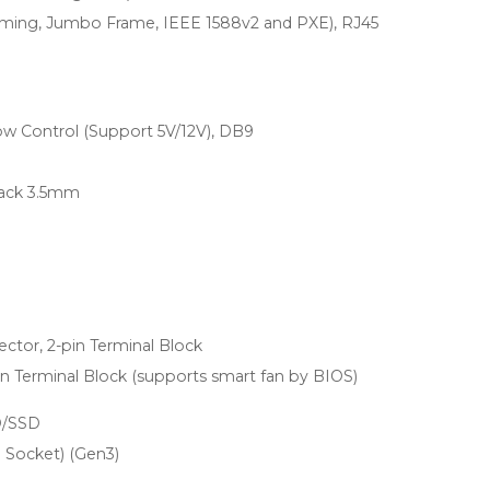
ming, Jumbo Frame, IEEE 1588v2 and PXE), RJ45
ow Control (Support 5V/12V), DB9
 Jack 3.5mm
tor, 2-pin Terminal Block
in Terminal Block (supports smart fan by BIOS)
DD/SSD
 Socket) (Gen3)