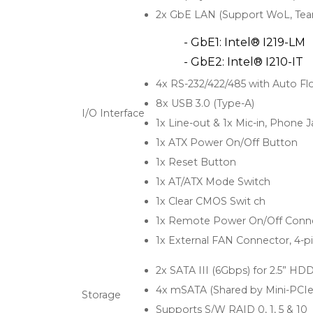
2x GbE LAN (Support WoL, Tea
- GbE1: Intel® I219-LM
- GbE2: Intel® I210-IT
4x RS-232/422/485 with Auto Fl
8x USB 3.0 (Type-A)
I/O Interface
1x Line-out & 1x Mic-in, Phone
1x ATX Power On/Off Button
1x Reset Button
1x AT/ATX Mode Switch
1x Clear CMOS Swit ch
1x Remote Power On/Off Connec
1x External FAN Connector, 4-p
2x SATA III (6Gbps) for 2.5” H
4x mSATA (Shared by Mini-PCIe
Storage
Supports S/W RAID 0, 1, 5 & 10