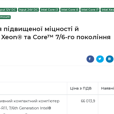
nput 12V DC
Input 24V DC
Intel Core i3
Intel Core i5
Intel Core i7
Intel Xe
lmount
 підвищеної міцності й
 Xeon® та Core™ 7/6-го покоління
Ціна з ПДВ
Наявні
ивний компактний комп'ютер
66 013,9
R11, 7/6th Generation Intel®