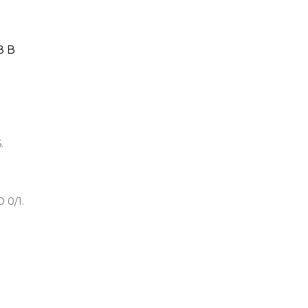
8 В
.
 0/1.