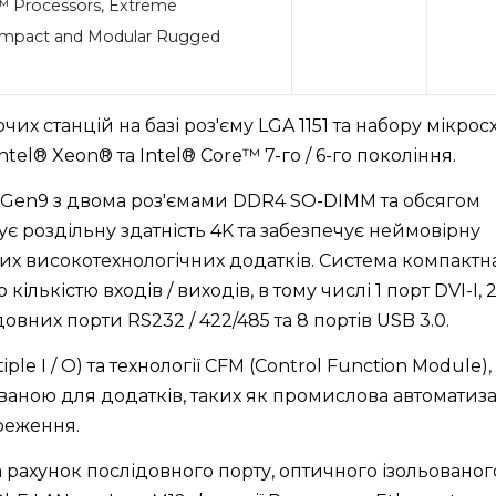
 Processors, Extreme
ompact and Modular Rugged
чих станцій на базі роз'єму LGA 1151 та набору мікрос
tel® Xeon® та Intel® Core™ 7-го / 6-го покоління.
 Gen9 з двома роз'ємами DDR4 SO-DIMM та обсягом
мує роздільну здатність 4K та забезпечує неймовірну
х високотехнологічних додатків. Система компактна
лькістю входів / виходів, в тому числі 1 порт DVI-I, 
довних порти RS232 / 422/485 та 8 портів USB 3.0.
e I / O) та технології CFM (Control Function Module),
аною для додатків, таких як промислова автоматиза
реження.
 рахунок послідовного порту, оптичного ізольованог