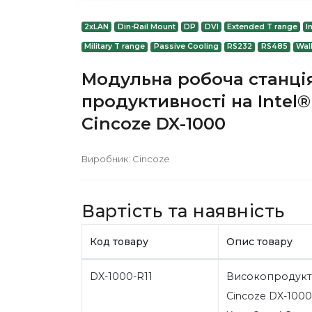
2xLAN
Din-Rail Mount
DP
DVI
Extended T range
I
Military T range
Passive Cooling
RS232
RS485
Wal
Модульна робоча станція
продуктивності на Intel®
Cincoze DX-1000
Виробник:
Cincoze
Вартість та наявність
Код товару
Опис товару
DX-1000-R11
Високопродукт
Cincoze DX-1000-