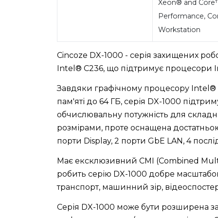
Xeon® and Core™
Performance, C
Workstation
Cincoze DX-1000 - серія захищених робо
Intel® C236, що підтримує процесори In
Завдяки графічному процесору Intel®
пам'яті до 64 ГБ, серія DX-1000 підтри
обчислювальну потужність для складни
розмірами, проте оснащена достатньою кі
порти Display, 2 порти GbE LAN, 4 послі
Має ексклюзивний CMI (Combined Multipl
робить серію DX-1000 добре масштабов
транспорт, машинний зір, відеоспосте
Серія DX-1000 може бути розширена за