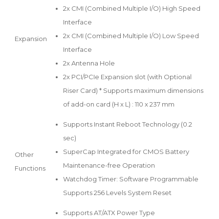
2x CMI (Combined Multiple I/O) High Speed
Interface
2x CMI (Combined Multiple I/O) Low Speed
Expansion
Interface
2x Antenna Hole
2x PCI/PCIe Expansion slot (with Optional
Riser Card) * Supports maximum dimensions
of add-on card (H x L) : 110 x 237 mm
Supports Instant Reboot Technology (0.2
sec)
SuperCap Integrated for CMOS Battery
Other
Maintenance-free Operation
Functions
Watchdog Timer: Software Programmable
Supports 256 Levels System Reset
Supports AT/ATX Power Type