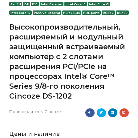
2xLAN
DP
DVI
Intel Celeron
Intel Core i3
Intel Core i5
Intel Core i7
Passive Cooling
PCIex Bus
POE ports
RS232
RS485
Высокопроизводительный,
расширяемый и модульный
защищенный встраиваемый
компьютер с 2 слотами
расширения PCI/PCIe на
процессорах Intel® Core™
Series 9/8-го поколения
Cincoze DS-1202
Производитель:
Cincoze
Цены и наличие