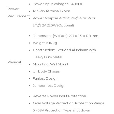
Power Input Voltage 9~48VDC
Power
1x 3-Pin Terminal Block
Requirement
Power Adapter AC/DC 24V/5A 120W or
24V/9.2A 220W (Optional)
Dimensions (WxDxH): 227 x 261 x 128 mm
Weight: 5.14 kg
Construction: Extruded Aluminum with
Heavy Duty Metal
Physical
Mounting: Wall Mount
Unibody Chassis
Fanless Design
Jumper-less Design
Reverse Power Input Protection
Over Voltage Protection: Protection Range:
51~58V Protection Type: shut down