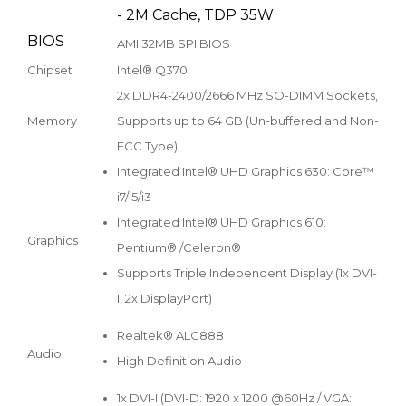
- 2M Cache, TDP 35W
BIOS
AMI 32MB SPI BIOS
Chipset
Intel® Q370
2x DDR4-2400/2666 MHz SO-DIMM Sockets,
Memory
Supports up to 64 GB (Un-buffered and Non-
ECC Type)
Integrated Intel® UHD Graphics 630: Core™
i7/i5/i3
Integrated Intel® UHD Graphics 610:
Graphics
Pentium® /Celeron®
Supports Triple Independent Display (1x DVI-
I, 2x DisplayPort)
Realtek® ALC888
Audio
High Definition Audio
1x DVI-I (DVI-D: 1920 x 1200 @60Hz / VGA: