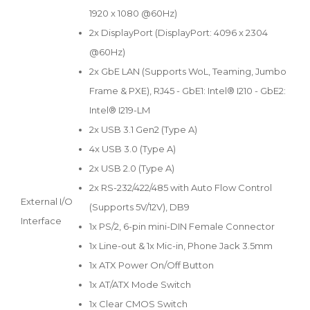
1920 x 1080 @60Hz)
2x DisplayPort (DisplayPort: 4096 x 2304
@60Hz)
2x GbE LAN (Supports WoL, Teaming, Jumbo
Frame & PXE), RJ45 - GbE1: Intel® I210 - GbE2:
Intel® I219-LM
2x USB 3.1 Gen2 (Type A)
4x USB 3.0 (Type A)
2x USB 2.0 (Type A)
2x RS-232/422/485 with Auto Flow Control
External I/O
(Supports 5V/12V), DB9
Interface
1x PS/2, 6-pin mini-DIN Female Connector
1x Line-out & 1x Mic-in, Phone Jack 3.5mm
1x ATX Power On/Off Button
1x AT/ATX Mode Switch
1x Clear CMOS Switch