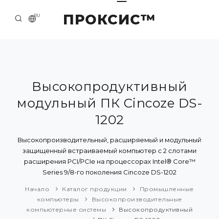
ПРОКСИС™
RU
НАЧАЛО
КОНТАКТЫ
О КОМПАНИИ
Высокопродуктивный
модульный ПК Cincoze DS-
ПРИМЕРЫ И РЕШЕНИЯ
1202
КАТАЛОГ ПРОДУКЦИИ
Высокопроизводительный, расширяемый и модульный
ПРЕСС-ЦЕНТР
защищенный встраиваемый компьютер с 2 слотами
расширения PCI/PCIe на процессорах Intel® Core™
Series 9/8-го поколения Cincoze DS-1202
Начало
Каталог продукции
Промышленные
компьютеры
Высокопроизводительные
компьютерные системы
Высокопродуктивный