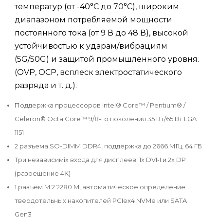
температур (от -40°C до 70°C), широким
диапазоном потребляемой мощности
постоянного тока (от 9 В до 48 В), высокой
устойчивостью к ударам/вибрациям
(5G/50G) и защитой промышленного уровня.
(OVP, OCP, всплеск электростатического
разряда и т. д.).
Поддержка процессоров Intel® Core™ / Pentium® /
Celeron® Octa Core™ 9/8-го поколения 35 Вт/65 Вт LGA
1151
2 разъема SO-DIMM DDR4, поддержка до 2666 МГц, 64 ГБ
Три независиміх входа для дисплеев: 1x DVI-I и 2x DP
(разрешение 4K)
1 разъем M.2 2280 M, автоматическое определение
твердотельных накопителей PCIex4 NVMe или SATA
Gen3