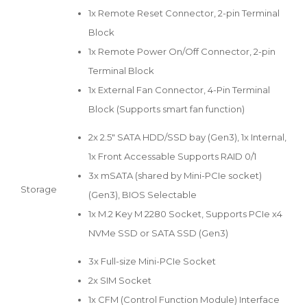
1x Remote Reset Connector, 2-pin Terminal
Block
1x Remote Power On/Off Connector, 2-pin
Terminal Block
1x External Fan Connector, 4-Pin Terminal
Block (Supports smart fan function)
2x 2.5" SATA HDD/SSD bay (Gen3), 1x Internal,
1x Front Accessable Supports RAID 0/1
3x mSATA (shared by Mini-PCIe socket)
Storage
(Gen3), BIOS Selectable
1x M.2 Key M 2280 Socket, Supports PCIe x4
NVMe SSD or SATA SSD (Gen3)
3x Full-size Mini-PCIe Socket
2x SIM Socket
1x CFM (Control Function Module) Interface