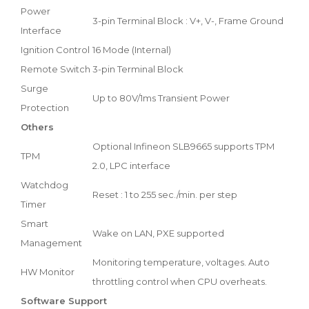
Power
3-pin Terminal Block : V+, V-, Frame Ground
Interface
Ignition Control
16 Mode (Internal)
Remote Switch
3-pin Terminal Block
Surge
Up to 80V/1ms Transient Power
Protection
Others
Optional Infineon SLB9665 supports TPM
TPM
2.0, LPC interface
Watchdog
Reset : 1 to 255 sec./min. per step
Timer
Smart
Wake on LAN, PXE supported
Management
Monitoring temperature, voltages. Auto
HW Monitor
throttling control when CPU overheats.
Software Support