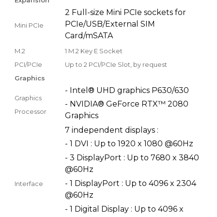
2 Full-size Mini PCIe sockets for
PCIe/USB/External SIM
Mini PCIe
Card/mSATA
M.2
1 M.2 Key E Socket
PCI/PCIe
Up to 2 PCI/PCIe Slot, by request
Graphics
- Intel® UHD graphics P630/630
Graphics
- NVIDIA® GeForce RTX™ 2080
Processor
Graphics
7 independent displays :
- 1 DVI : Up to 1920 x 1080 @60Hz
- 3 DisplayPort : Up to 7680 x 3840
@60Hz
- 1 DisplayPort : Up to 4096 x 2304
Interface
@60Hz
- 1 Digital Display : Up to 4096 x