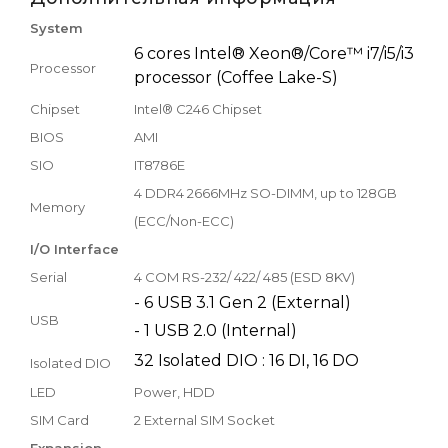
System
6 cores Intel® Xeon®/Core™ i7/i5/i3
Processor
processor (Coffee Lake-S)
Chipset
Intel® C246 Chipset
BIOS
AMI
SIO
IT8786E
4 DDR4 2666MHz SO-DIMM, up to 128GB
Memory
(ECC/Non-ECC)
I/O Interface
Serial
4 COM RS-232/ 422/ 485 (ESD 8KV)
- 6 USB 3.1 Gen 2 (External)
USB
- 1 USB 2.0 (Internal)
32 Isolated DIO : 16 DI, 16 DO
Isolated DIO
LED
Power, HDD
SIM Card
2 External SIM Socket
Expansion