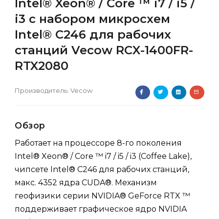
Intel® Xeon® / Core ™ i7 / i5 /
i3 с набором микросхем
Intel® C246 для рабочих
станций Vecow RCX-1400FR-
RTX2080
Производитель:
Vecow
Обзор
Работает на процессоре 8-го поколения
Intel® Xeon® / Core ™ i7 / i5 / i3 (Coffee Lake),
чипсете Intel® C246 для рабочих станций,
макс. 4352 ядра CUDA®. Механизм
геофизики серии NVIDIA® GeForce RTX ™
поддерживает графическое ядро NVIDIA