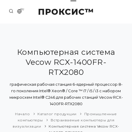
ПРОКСИС™
RU
НАЧАЛО
КОНТАКТЫ
О КОМПАНИИ
Компьютерная система
Vecow RCX-1400FR-
ПРИМЕРЫ И РЕШЕНИЯ
RTX2080
КАТАЛОГ ПРОДУКЦИИ
графическая рабочая станция 6-ядерный процессор 8-
ПРЕСС-ЦЕНТР
го поколения Intel® Xeon® / Core ™ i7 / i5 / i3 с набором
микросхем Intel® C246 для рабочих станций Vecow RCX-
1400FR-RTX2080
Начало
Каталог продукции
Промышленные
компьютеры
Встраиваемые компьютеры для
визуализации
Компьютерная система Vecow RCX-