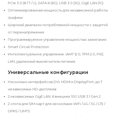
PCIe 3.0 (8 ГТ / с), SATA III (6G), USB 3.0 (5G), GigE LAN (1G)
Оптимизированная мощность для независимой работы
графики
Широкий диапазон потребляемой мощности с защитой
от перенапряжения
Программируемое управление мощностью зажигания
Smart Circuit Protection
Интеллектуальное управление: iAMT 12.0, TPM 2.0, PXE,
LAN, удаленный выключатель питания
Универсальные конфигурации
Несколько интерфейсов DVI, HDMI и DisplayPort, до 7
независимых HD-дисплеев
2 независимых GigE LAN, 6 внешних 10G USB 3.1 Gen 2
2 слота для SIM-карт для нескольких WiFi / 4G / 3G / LTE /
GPRS / UMTS