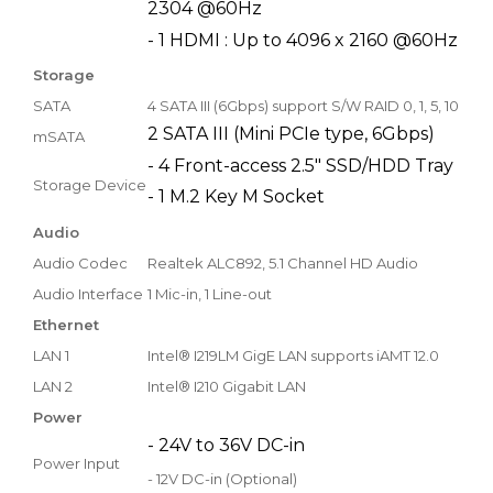
2304 @60Hz
- 1 HDMI : Up to 4096 x 2160 @60Hz
Storage
SATA
4 SATA III (6Gbps) support S/W RAID 0, 1, 5, 10
2 SATA III (Mini PCIe type, 6Gbps)
mSATA
- 4 Front-access 2.5" SSD/HDD Tray
Storage Device
- 1 M.2 Key M Socket
Audio
Audio Codec
Realtek ALC892, 5.1 Channel HD Audio
Audio Interface
1 Mic-in, 1 Line-out
Ethernet
LAN 1
Intel® I219LM GigE LAN supports iAMT 12.0
LAN 2
Intel® I210 Gigabit LAN
Power
- 24V to 36V DC-in
Power Input
- 12V DC-in (Optional)