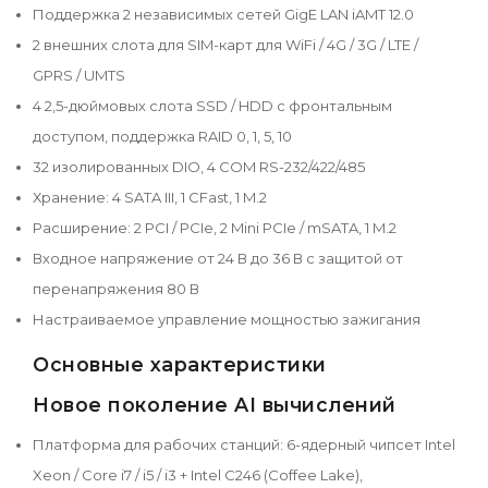
Поддержка 2 независимых сетей GigE LAN iAMT 12.0
2 внешних слота для SIM-карт для WiFi / 4G / 3G / LTE /
GPRS / UMTS
4 2,5-дюймовых слота SSD / HDD с фронтальным
доступом, поддержка RAID 0, 1, 5, 10
32 изолированных DIO, 4 COM RS-232/422/485
Хранение: 4 SATA III, 1 CFast, 1 M.2
Расширение: 2 PCI / PCIe, 2 Mini PCIe / mSATA, 1 M.2
Входное напряжение от 24 В до 36 В с защитой от
перенапряжения 80 В
Настраиваемое управление мощностью зажигания
Основные характеристики
Новое поколение AI вычислений
Платформа для рабочих станций: 6-ядерный чипсет Intel
Xeon / Core i7 / i5 / i3 + Intel C246 (Coffee Lake),