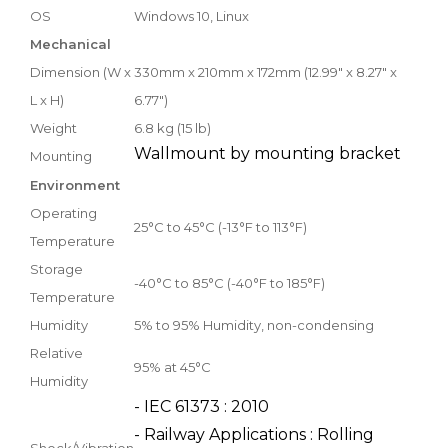
OS
Windows 10, Linux
Mechanical
Dimension (W x
330mm x 210mm x 172mm (12.99" x 8.27" x
L x H)
6.77")
Weight
6.8 kg (15 lb)
Wallmount by mounting bracket
Mounting
Environment
Operating
25°C to 45°C (-13°F to 113°F)
Temperature
Storage
-40°C to 85°C (-40°F to 185°F)
Temperature
Humidity
5% to 95% Humidity, non-condensing
Relative
95% at 45°C
Humidity
- IEC 61373 : 2010
- Railway Applications : Rolling
Shock/Vibration