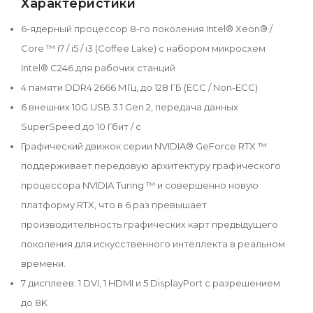
Характеристики
6-ядерный процессор 8-го поколения Intel® Xeon® /
Core ™ i7 / i5 / i3 (Coffee Lake) с набором микросхем
Intel® C246 для рабочих станций
4 памяти DDR4 2666 МГц, до 128 ГБ (ECC / Non-ECC)
6 внешних 10G USB 3.1 Gen 2, передача данных
SuperSpeed до 10 Гбит / с
Графический движок серии NVIDIA® GeForce RTX ™
поддерживает передовую архитектуру графического
процессора NVIDIA Turing ™ и совершенно новую
платформу RTX, что в 6 раз превышает
производительность графических карт предыдущего
поколения для искусственного интеллекта в реальном
времени.
7 дисплеев: 1 DVI, 1 HDMI и 5 DisplayPort с разрешением
до 8K