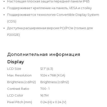
Настоящая плоская защита передней панели IP65
Поддерживает крепление на панель, VESA и стойку
Поддерживается технология Convertible Display System
(CDS)
Доступна расширяемая версия PCI/PCIe (только для
P2002E)
Дополнительная информация
Display
LCD Size
12.1" (4:3)
Max. Resolution
1024 x 768 (XGA)
Brightness (cd/m2)
Brightness (cd/m2)
Contrast Ratio
700 : 1
LCD Color
16.7M
Pixel Pitch (mm)
0.24 (H) x 0.24 (V)