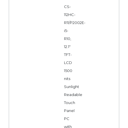
CS-
112HC-
R11/P2002E-
i5-
R10,
12.1"
TFT-
LCD
1500
nits
Sunlight
Readable
Touch
Panel
PC
with