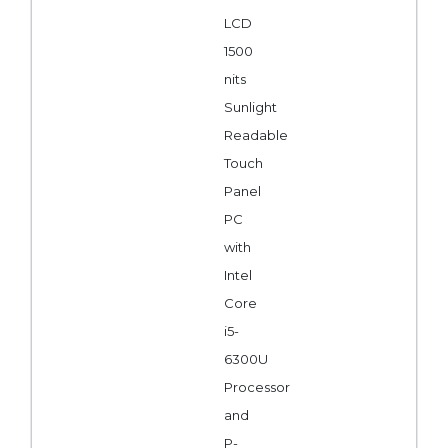
LCD
1500
nits
Sunlight
Readable
Touch
Panel
PC
with
Intel
Core
i5-
6300U
Processor
and
P-