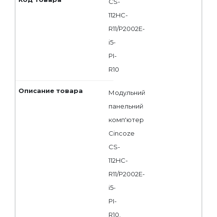
CS-
112HC-
R11/P2002E-
i5-
PI-
R10
Модульний
панельний
комп'ютер
Cincoze
CS-
112HC-
R11/P2002E-
i5-
PI-
R10,