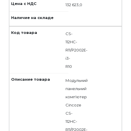
132 623,0
CS-
112HC-
R11/P2002E-
i3-
R10
Модульний
панельний
комп'ютер
Cincoze
CS-
112HC-
R11/P2002E-