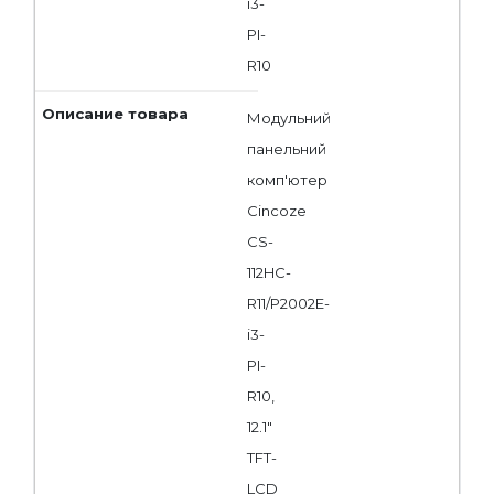
i3-
PI-
R10
Модульний
панельний
комп'ютер
Cincoze
CS-
112HC-
R11/P2002E-
i3-
PI-
R10,
12.1"
TFT-
LCD