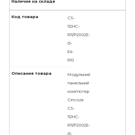
CS-
112HC-
R11/P2002E-
i5-
E4-
R10
Модульний
панельний
комп'ютер
Cincoze
CS-
112HC-
R11/P2002E-
i5-