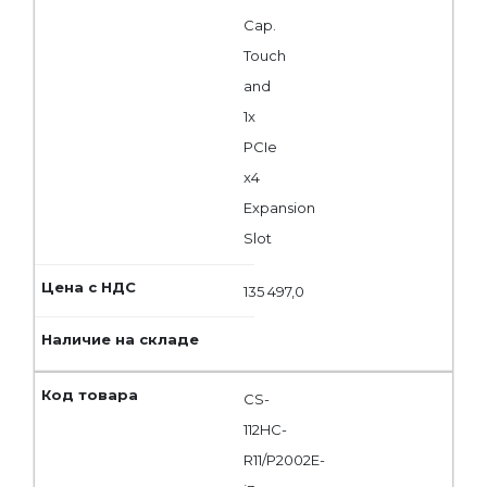
Cap.
Touch
and
1x
PCIe
x4
Expansion
Slot
135 497,0
CS-
112HC-
R11/P2002E-