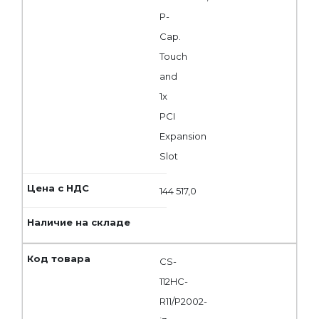
P-
Cap.
Touch
and
1x
PCI
Expansion
Slot
144 517,0
CS-
112HC-
R11/P2002-