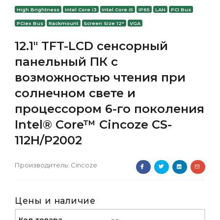
High Brightness
Intel Core i3
Intel Core i5
IP65
LAN
PCI Bus
PCIex Bus
Rackmount
Screen Size 12"
VGA
12.1" TFT-LCD сенсорный
панельный ПК с
возможностью чтения при
солнечном свете и
процессором 6-го поколения
Intel® Core™ Cincoze CS-
112H/P2002
Производитель:
Cincoze
Цены и наличие