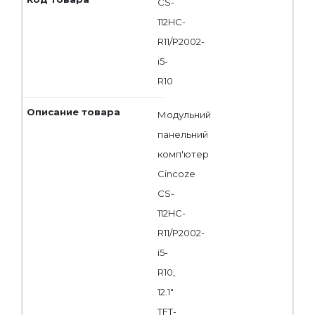
CS-
112HC-
R11/P2002-
i5-
R10
Модульний
панельний
комп'ютер
Cincoze
CS-
112HC-
R11/P2002-
i5-
R10,
12.1"
TFT-