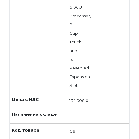
6100U
Processor,
P-
Cap.
Touch
and
1x
Reserved
Expansion
Slot
134 308,0
CS-