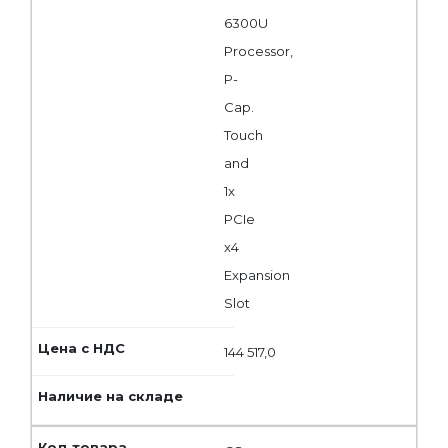
6300U
Processor,
P-
Cap.
Touch
and
1x
PCIe
x4
Expansion
Slot
144 517,0