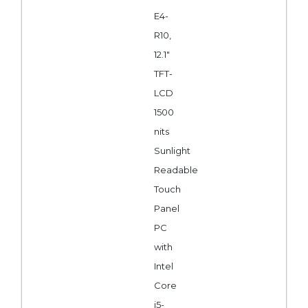
E4-
R10,
12.1"
TFT-
LCD
1500
nits
Sunlight
Readable
Touch
Panel
PC
with
Intel
Core
i5-