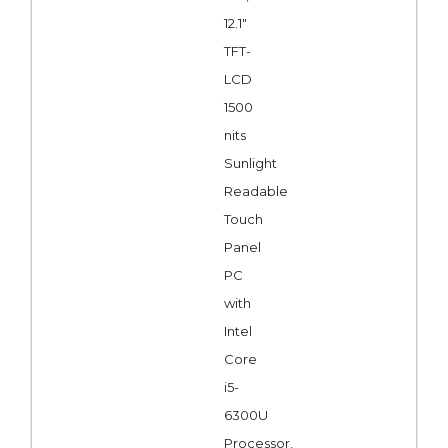
12.1"
TFT-
LCD
1500
nits
Sunlight
Readable
Touch
Panel
PC
with
Intel
Core
i5-
6300U
Processor,