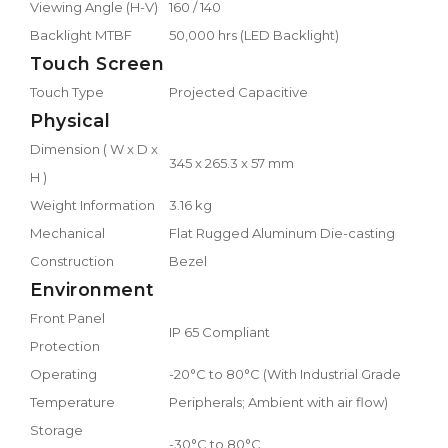
Viewing Angle (H-V)
160 / 140
Backlight MTBF
50,000 hrs (LED Backlight)
Touch Screen
Touch Type
Projected Capacitive
Physical
Dimension ( W x D x
345 x 265.3 x 57 mm
H )
Weight Information
3.16 kg
Mechanical
Flat Rugged Aluminum Die-casting
Construction
Bezel
Environment
Front Panel
IP 65 Compliant
Protection
Operating
-20°C to 80°C (With Industrial Grade
Temperature
Peripherals; Ambient with air flow)
Storage
-30°C to 80°C