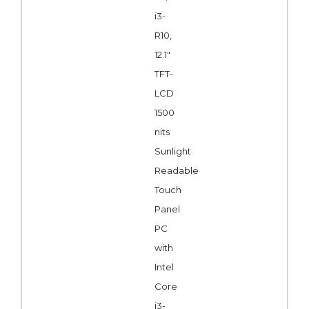
i3-
R10,
12.1"
TFT-
LCD
1500
nits
Sunlight
Readable
Touch
Panel
PC
with
Intel
Core
i3-