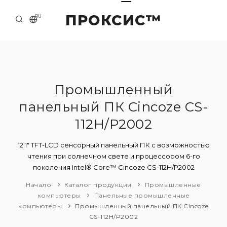
ПРОКСИС™
RU
НАЧАЛО
КОНТАКТЫ
О КОМПАНИИ
Промышленный
панельный ПК Cincoze CS-
ПРИМЕРЫ И РЕШЕНИЯ
112H/P2002
КАТАЛОГ ПРОДУКЦИИ
12.1" TFT-LCD сенсорный панельный ПК с возможностью
ПРЕСС-ЦЕНТР
чтения при солнечном свете и процессором 6-го
поколения Intel® Core™ Cincoze CS-112H/P2002
Начало
Каталог продукции
Промышленные
компьютеры
Панельные промышленные
компьютеры
Промышленный панельный ПК Cincoze
CS-112H/P2002