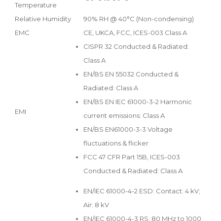
Temperature
Relative Humidity
90% RH @ 40°C (Non-condensing)
EMC
CE, UKCA, FCC, ICES-003 Class A
CISPR 32 Conducted & Radiated:
Class A
EN/BS EN 55032 Conducted &
Radiated: Class A
EN/BS EN IEC 61000-3-2 Harmonic
EMI
current emissions: Class A
EN/BS EN61000-3-3 Voltage
fluctuations & flicker
FCC 47 CFR Part 15B, ICES-003
Conducted & Radiated: Class A
EN/IEC 61000-4-2 ESD: Contact: 4 kV;
Air: 8 kV
EN/IEC 61000-4-3 RS: 80 MHz to 1000