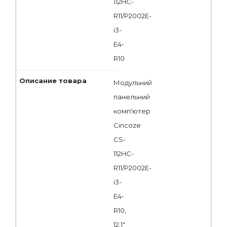
112HC-
R11/P2002E-
i3-
E4-
R10
Модульний
панельний
комп'ютер
Cincoze
CS-
112HC-
R11/P2002E-
i3-
E4-
R10,
12.1"