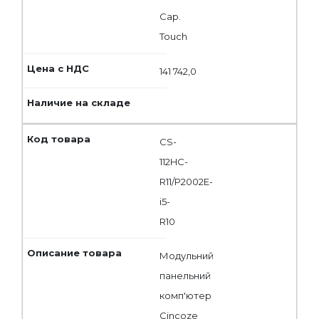
Cap.
Touch
141 742,0
CS-
112HC-
R11/P2002E-
i5-
R10
Модульний
панельний
комп'ютер
Cincoze