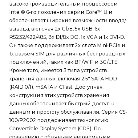
высокопроизводительным процессором
Intel® 6-го поколения серии Core™ U и
обеспечивает широкие возможности ввода/
вывода, включая 2x GbE, 5x USB, 6x
RS232/422/485, 8x DI/8x DO, 1x VGA и 1x DVI-D.
Он также поддерживает 2x слота Mini-PCIe и
1x разъем SIM для различных беспроводных
подключений, таких как BT/WiFi и 3G/LTE.
Кроме того, имеется 3 типа устройств
хранения данных, включая 2,5" SATA HDD
(RAID 0/1), mSATA и CFast. Доступная
конструкция этих устройств хранения
данных обеспечивает быстрый доступ к
данным и простоту обслуживания. Серия CS-
100/P2002 поддерживает технологию
Convertible Display System (CDS). По
сравнению с обычными автономными