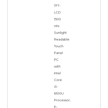
TFT-
LCD
1500
nits
Sunlight
Readable
Touch
Panel
PC
with
Intel
Core
i3-
6100U
Processor,
P-