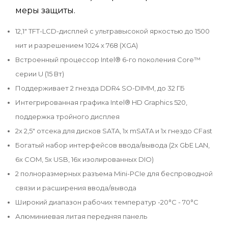
меры защиты.
12,1" TFT-LCD-дисплей с ультравысокой яркостью до 1500
нит и разрешением 1024 x 768 (XGA)
Встроенный процессор Intel® 6-го поколения Core™
серии U (15 Вт)
Поддерживает 2 гнезда DDR4 SO-DIMM, до 32 ГБ
Интегрированная графика Intel® HD Graphics 520,
поддержка тройного дисплея
2x 2,5" отсека для дисков SATA, 1x mSATA и 1x гнездо CFast
Богатый набор интерфейсов ввода/вывода (2x GbE LAN,
6x COM, 5x USB, 16x изолированных DIO)
2 полноразмерных разъема Mini-PCIe для беспроводной
связи и расширения ввода/вывода
Широкий диапазон рабочих температур -20°C - 70°C
Алюминиевая литая передняя панель