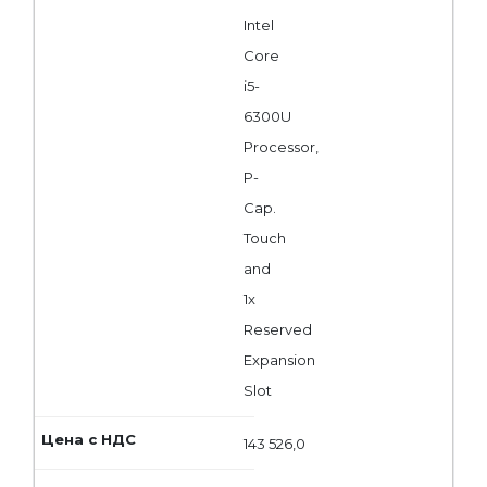
Intel
Core
i5-
6300U
Processor,
P-
Cap.
Touch
and
1x
Reserved
Expansion
Slot
143 526,0