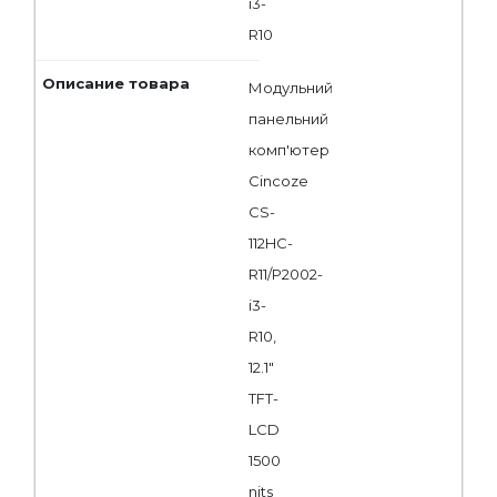
i3-
R10
Модульний
панельний
комп'ютер
Cincoze
CS-
112HC-
R11/P2002-
i3-
R10,
12.1"
TFT-
LCD
1500
nits