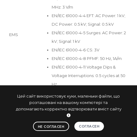
MHz: 3 V/m
EN/IEC 61000-4-4 EFT: AC Power: 1 kV;
DC Power: 0.5 kV; Signal: 0.5 kV
EN/IEC 61000-4-5 Surges: AC Power: 2
EMS
kV; Signal: 1 kV
EN/IEC 61000-4-6 CS: 3V
EN/IEC 61000-4-8 PFMF: 50 Hz, 1A/m
EN/IEC 61000-4-11 Voltage Dips &
Voltage Interruptions: 0.5 cycles at 50
Hz
Цей сайт використовує куки, маленьки файли, що
Safety
UL, cUL, CB, IEC, EN 62368-1
розташовані на вашому компютері та
System
допомагають корректно відтворювати вміст сайту
Onboard 6th Intel® Core™ U
processors (Skylake)
СОГЛАСЕН
НЕ СОГЛАСЕН
- Intel® Core™ i5-6300U
processor (3M Cache, up to