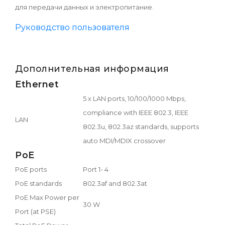
для передачи данных и электропитание.
Руководство пользователя
Дополнительная информация
Ethernet
5 x LAN ports, 10/100/1000 Mbps,
compliance with IEEE 802.3, IEEE
LAN
802.3u, 802.3az standards, supports
auto MDI/MDIX crossover
PoE
PoE ports
Port 1- 4
PoE standards
802.3af and 802.3at
PoE Max Power per
30 W
Port (at PSE)