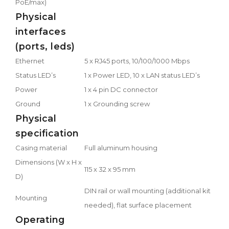
PoE/max)
Physical
interfaces
(ports, leds)
Ethernet
5 x RJ45 ports, 10/100/1000 Mbps
Status LED’s
1 x Power LED, 10 x LAN status LED’s
Power
1 x 4 pin DC connector
Ground
1 x Grounding screw
Physical
specification
Casing material
Full aluminum housing
Dimensions (W x H x
115 x 32 x 95 mm
D)
DIN rail or wall mounting (additional kit
Mounting
needed), flat surface placement
Operating