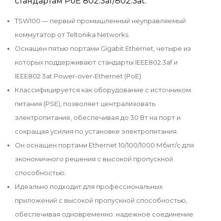
стандартам PoE 802.3af/802.3at.
TSW100 — первый промышленный неуправляемый
коммутатор от Teltonika Networks.
Оснащен пятью портами Gigabit Ethernet, четыре из
которых поддерживают стандарты IEEE802.3af и
IEEE802.3at Power-over-Ethernet (PoE).
Классифицируется как оборудование с источником
питания (PSE), позволяет централизовать
электропитание, обеспечивая до 30 Вт на порт и
сокращая усилия по установке электропитания.
Он оснащен портами Ethernet 10/100/1000 Мбит/с для
экономичного решения с высокой пропускной
способностью.
Идеально подходит для профессиональных
приложений с высокой пропускной способностью,
обеспечивая одновременно: надежное соединение