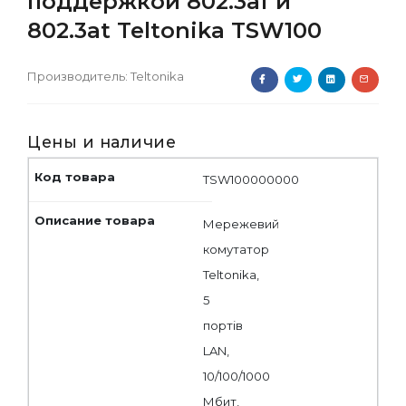
поддержкой 802.3af и
802.3at Teltonika TSW100
Производитель:
Teltonika
Цены и наличие
TSW100000000
Мережевий
комутатор
Teltonika,
5
портів
LAN,
10/100/1000
Мбит,