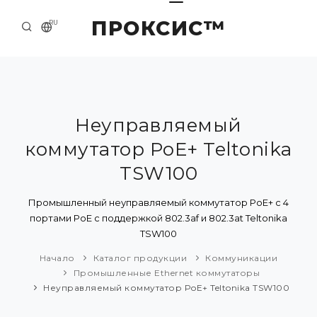
ПРОКСИС™
RU
НАЧАЛО
КОНТАКТЫ
О КОМПАНИИ
Неуправляемый
коммутатор PoE+ Teltonika
ПРИМЕРЫ И РЕШЕНИЯ
TSW100
КАТАЛОГ ПРОДУКЦИИ
Промышленный неуправляемый коммутатор PoE+ с 4
ПРЕСС-ЦЕНТР
портами PoE с поддержкой 802.3af и 802.3at Teltonika
TSW100
Начало
Каталог продукции
Коммуникации
Промышленные Ethernet коммутаторы
Неуправляемый коммутатор PoE+ Teltonika TSW100