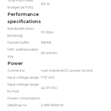
Total PoE Power
120 W
Budget (at PSE)
Performance
specifications
Bandwidth (Non-
10 Gbps
blocking)
Packet buffer
128 KB
MAC address table
2K entries
size
Power
Connector
4 pin industrial DC power socket
Input voltage range
7-57 VDC
Input voltage range
44-57 VDC
for PoE
Power consumption
(idle/max no
2 W/9 W/129 W