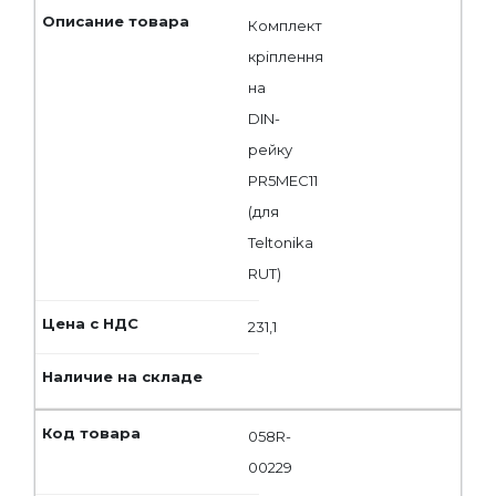
Комплект
кріплення
на
DIN-
рейку
PR5MEC11
(для
Teltonika
RUT)
231,1
058R-
00229