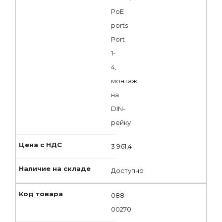
PoE
ports
Port
1-
4,
монтаж
на
DIN-
рейку
3 961,4
Доступно
088-
00270