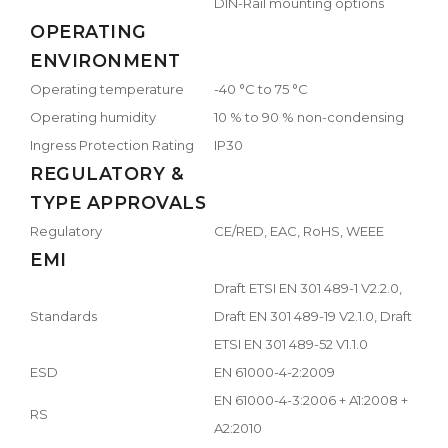
DIN-Rail mounting options
OPERATING
ENVIRONMENT
Operating temperature
-40 °C to 75 °C
Operating humidity
10 % to 90 % non-condensing
Ingress Protection Rating
IP30
REGULATORY &
TYPE APPROVALS
Regulatory
CE/RED, EAC, RoHS, WEEE
EMI
Draft ETSI EN 301 489-1 V2.2.0,
Standards
Draft EN 301 489-19 V2.1.0, Draft
ETSI EN 301 489-52 V1.1.0
ESD
EN 61000-4-2:2009
EN 61000-4-3:2006 + A1:2008 +
RS
A2:2010