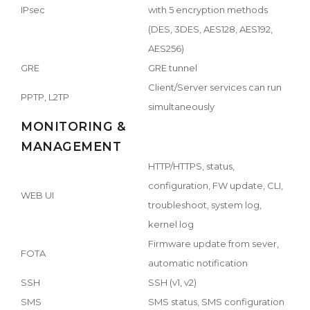
IPsec
with 5 encryption methods
(DES, 3DES, AES128, AES192,
AES256)
GRE
GRE tunnel
Client/Server services can run
PPTP, L2TP
simultaneously
MONITORING &
MANAGEMENT
HTTP/HTTPS, status,
configuration, FW update, CLI,
WEB UI
troubleshoot, system log,
kernel log
Firmware update from sever,
FOTA
automatic notification
SSH
SSH (v1, v2)
SMS
SMS status, SMS configuration