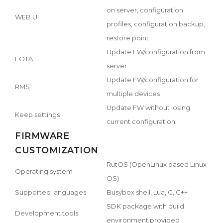
on server, configuration
WEB UI
profiles, configuration backup,
restore point
Update FW/configuration from
FOTA
server
Update FW/configuration for
RMS
multiple devices
Update FW without losing
Keep settings
current configuration
FIRMWARE
CUSTOMIZATION
RutOS (OpenLinux based Linux
Operating system
OS)
Supported languages
Busybox shell, Lua, C, C++
SDK package with build
Development tools
environment provided