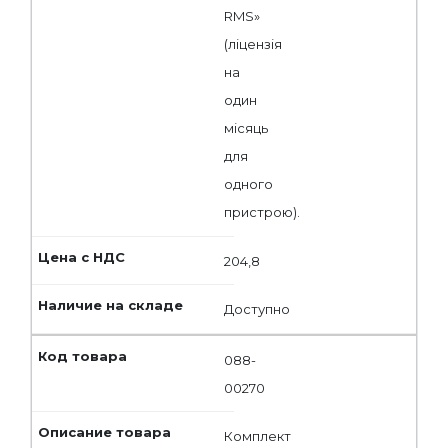
RMS»
(ліцензія
на
один
місяць
для
одного
пристрою).
204,8
Доступно
088-
00270
Комплект