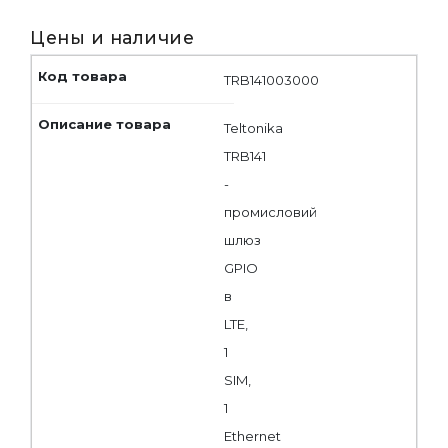
Цены и наличие
TRB141003000
Teltonika
TRB141
-
промисловий
шлюз
GPIO
в
LTE,
1
SIM,
1
Ethernet