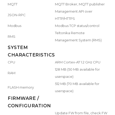
MQTT
MQTT Broker, MQTT publisher
Management API over
JSON-RPC
HTTP/HTTPS
Modbus
Modbus TCP status/control
Teltonika Remote
RMS
Management System (RMS)
SYSTEM
CHARACTERISTICS
CPU
ARM Cortex-A7 1.2 GHz CPU
128 MB (50 MB available for
RAM
userspace)
512 MB (70 MB available for
FLASH memory
userspace)
FIRMWARE /
CONFIGURATION
Update FW from file, check FW