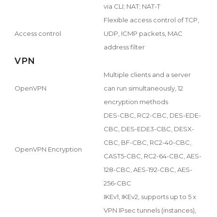
via CLI; NAT; NAT-T
Flexible access control of TCP,
Access control
UDP, ICMP packets, MAC
address filter
VPN
Multiple clients and a server
OpenVPN
can run simultaneously, 12
encryption methods
DES-CBC, RC2-CBC, DES-EDE-
CBC, DES-EDE3-CBC, DESX-
CBC, BF-CBC, RC2-40-CBC,
OpenVPN Encryption
CAST5-CBC, RC2-64-CBC, AES-
128-CBC, AES-192-CBC, AES-
256-CBC
IKEv1, IKEv2, supports up to 5 x
VPN IPsec tunnels (instances),