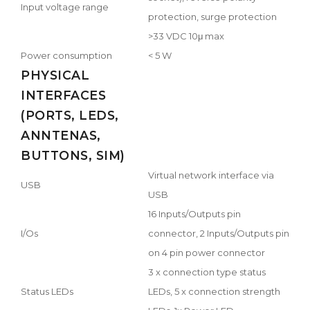
Input voltage range
protection, surge protection
>33 VDC 10μ max
Power consumption
< 5 W
PHYSICAL
INTERFACES
(PORTS, LEDS,
ANNTENAS,
BUTTONS, SIM)
Virtual network interface via
USB
USB
16 Inputs/Outputs pin
I/Os
connector, 2 Inputs/Outputs pin
on 4 pin power connector
3 x connection type status
Status LEDs
LEDs, 5 x connection strength