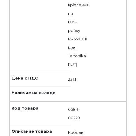
кріплення
на
DIN-
рейку
PR5MEC11
(для
Teltonika
RUT)
231,1
058R-
00229
Кабель