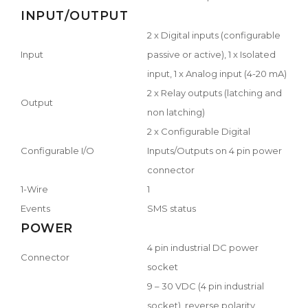
INPUT/OUTPUT
2 x Digital inputs (configurable
Input
passive or active), 1 x Isolated
input, 1 x Analog input (4-20 mA)
2 x Relay outputs (latching and
Output
non latching)
2 x Configurable Digital
Configurable I/O
Inputs/Outputs on 4 pin power
connector
1-Wire
1
Events
SMS status
POWER
4 pin industrial DC power
Connector
socket
9 – 30 VDC (4 pin industrial
socket), reverse polarity