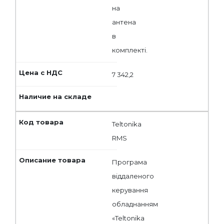
на
антена
в
комплекті.
7 342,2
Teltonika
RMS
Програма
віддаленого
керування
обладнанням
«Teltonika