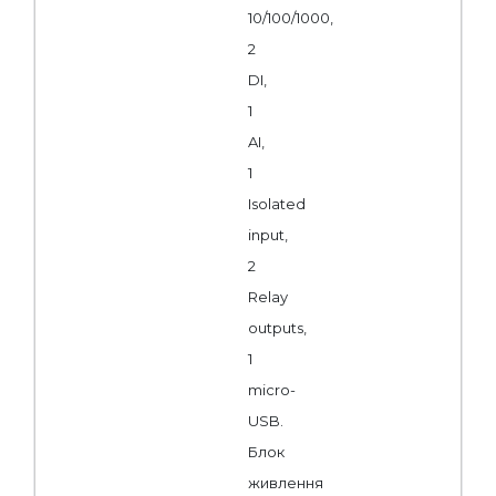
10/100/1000,
2
DI,
1
AI,
1
Isolated
input,
2
Relay
outputs,
1
micro-
USB.
Блок
живлення