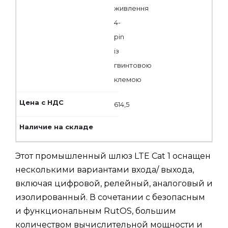
живлення
4-
pin
із
гвинтовою
клемою
614,5
Этот промышленный шлюз LTE Cat 1 оснащен
несколькими вариантами входа/ выхода,
включая цифровой, релейный, аналоговый и
изолированный. В сочетании с безопасным
и функциональным RutOS, большим
количеством вычислительной мощности и