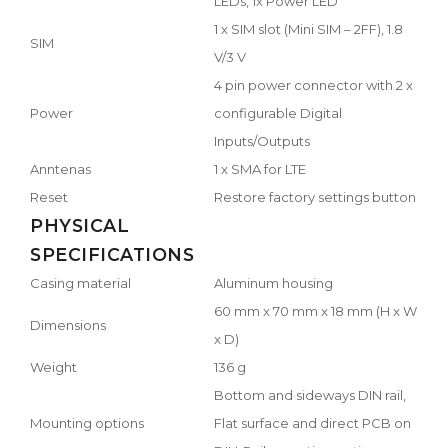
LEDs, 1x Power LED
1 x SIM slot (Mini SIM – 2FF), 1.8
SIM
V/3 V
4 pin power connector with 2 x
Power
configurable Digital
Inputs/Outputs
Anntenas
1 x SMA for LTE
Reset
Restore factory settings button
PHYSICAL
SPECIFICATIONS
Casing material
Aluminum housing
60 mm x 70 mm x 18 mm (H x W
Dimensions
x D)
Weight
136 g
Bottom and sideways DIN rail,
Mounting options
Flat surface and direct PCB on