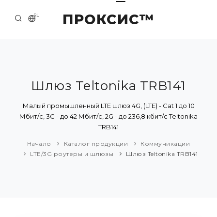
ПРОКСИС™
RU
НАЧАЛО
КОНТАКТЫ
О КОМПАНИИ
Шлюз Teltonika TRB141
ПРИМЕРЫ И РЕШЕНИЯ
Малый промышленный LTE шлюз 4G, (LTE) - Cat 1 до 10
Мбит/с, 3G - до 42 Мбит/с, 2G - до 236,8 кбит/с Teltonika
КАТАЛОГ ПРОДУКЦИИ
TRB141
ПРЕСС-ЦЕНТР
Начало
Каталог продукции
Коммуникации
LTE/3G роутеры и шлюзы
Шлюз Teltonika TRB141