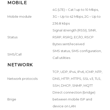
MOBILE
4G (LTE) – Cat 1 up to 10 Mbps,
Mobile module
3G – Up to 42 Mbps, 2G – Up to
236.8 kbps
Signal strength (RSSI), SINR,
Status
RSRP, RSRQ, EC/IO, RSCP
Bytes sent/received
SMS status, SMS configuration,
SMS/Call
Call utilities
NETWORK
TCP, UDP, IPv4, IPv6, ICMP, NTP,
Network protocols
DNS, HTTP, HTTPS, SSL v3, TLS,
SSH, DHCP, SNMP, MQTT
Direct connection (bridge)
Brige
between mobile ISP and
device on LAN