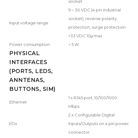
socket
9 – 30 VDC (4 pin industrial
socket), reverse polarity
Input voltage range
protection, surge protection
>33 VDC 10μ max
Power consumption
< 5 W
PHYSICAL
INTERFACES
(PORTS, LEDS,
ANNTENAS,
BUTTONS, SIM)
1 x RJ45 port, 10/100/1000
Ethernet
Mbps
2 x Configurable Digital
I/Os
Inputs/Outputs on 4 pin power
connector