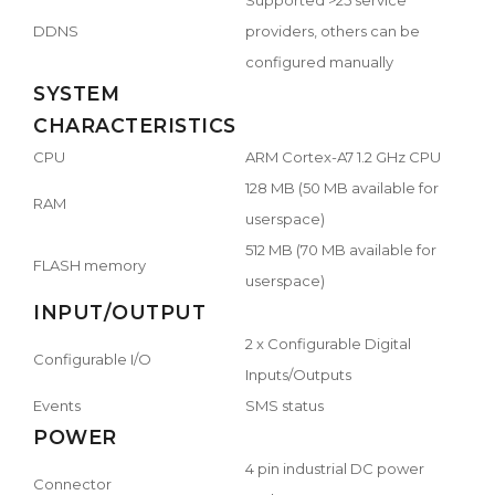
DDNS
providers, others can be
configured manually
SYSTEM
CHARACTERISTICS
CPU
ARM Cortex-A7 1.2 GHz CPU
128 MB (50 MB available for
RAM
userspace)
512 MB (70 MB available for
FLASH memory
userspace)
INPUT/OUTPUT
2 x Configurable Digital
Configurable I/O
Inputs/Outputs
Events
SMS status
POWER
4 pin industrial DC power
Connector