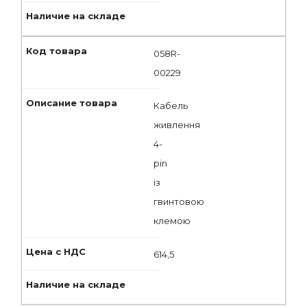
058R-
00229
Кабель
живлення
4-
pin
із
гвинтовою
клемою
614,5