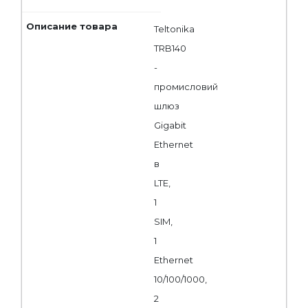
Teltonika
TRB140
-
промисловий
шлюз
Gigabit
Ethernet
в
LTE,
1
SIM,
1
Ethernet
10/100/1000,
2