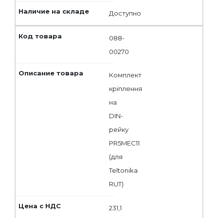
Доступно
088-
00270
Комплект
кріплення
на
DIN-
рейку
PR5MEC11
(для
Teltonika
RUT)
231,1