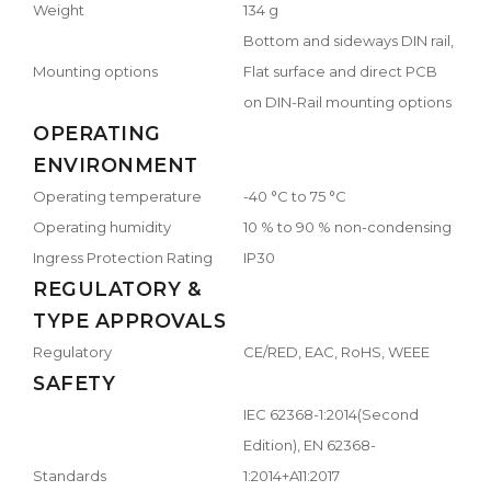
Weight
134 g
Bottom and sideways DIN rail,
Mounting options
Flat surface and direct PCB
on DIN-Rail mounting options
OPERATING
ENVIRONMENT
Operating temperature
-40 °C to 75 °C
Operating humidity
10 % to 90 % non-condensing
Ingress Protection Rating
IP30
REGULATORY &
TYPE APPROVALS
Regulatory
CE/RED, EAC, RoHS, WEEE
SAFETY
IEC 62368-1:2014(Second
Edition), EN 62368-
Standards
1:2014+A11:2017