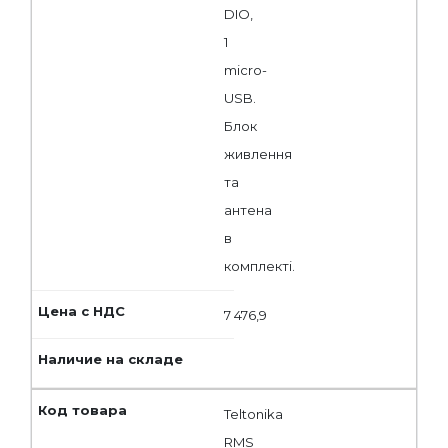
DIO,
1
micro-
USB.
Блок
живлення
та
антена
в
комплекті.
7 476,9
Teltonika
RMS