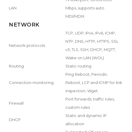
LAN
Mbps, supports auto
MDI/MDIX
NETWORK
TCP, UDP, IPv4, IPv6, ICMP,
NTP, DNS, HTTP, HTTPS, SSL
Network protocols
v3, TLS, SSH, DHCP, MQTT,
Wake on LAN (WOL)
Routing
Static routing
Ping Reboot, Periodic
Connection monitoring
Reboot, LCP and ICMP for link
inspection, Wget
Port forwards, traffic rules,
Firewall
custom rules
Static and dynamic IP
DHCP
allocation
Supported >25 service