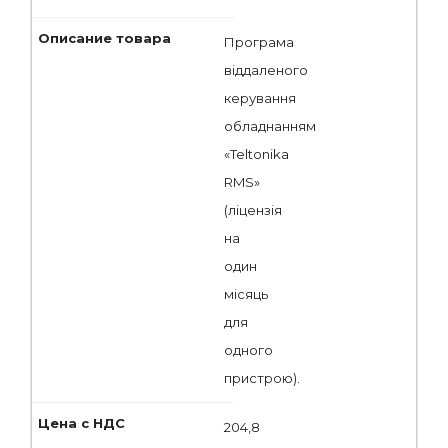
Програма
віддаленого
керування
обладнанням
«Teltonika
RMS»
(ліцензія
на
один
місяць
для
одного
пристрою).
204,8