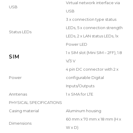
Virtual network interface via
USB
USB
3 x connection type status
LEDs, 5 x connection strength
Status LEDs
LEDs, 2 x LAN status LEDs, 1x
Power LED
1 x SIM slot (Mini SIM – 2FF), 1.8
SIM
V/3 V
4 pin DC connector with 2 x
Power
configurable Digital
Inputs/Outputs
Anntenas
1 x SMA for LTE
PHYSICAL SPECIFICATIONS
Casing material
Aluminum housing
60 mm x 70 mm x 18 mm (H x
Dimensions
W x D)