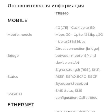
Дополнительная информация
TRB140
MOBILE
4G (LTE) – Cat 4 up to 150
Mobile module
Mbps, 3G – Up to 42 Mbps, 2G
– Up to 236.8 kbps
Direct connection (bridge)
Bridge
between mobile ISP and
device on LAN
Signal strength (RSSI), SINR,
Status
RSRP, RSRQ, EC/IO, RSCP
Bytes sent/received
SMS status, SMS
SMS/Call
configuration, Call utilities
ETHERNET
1 x RJ45 port, 10/100/1000