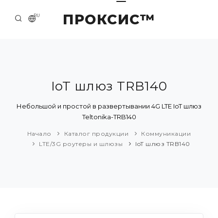
ПРОКСИС™
RU
НАЧАЛО
КОНТАКТЫ
О КОМПАНИИ
IoT шлюз TRB140
ПРИМЕРЫ И РЕШЕНИЯ
Небольшой и простой в развертывании 4G LTE IoT шлюз
Teltonika-TRB140
КАТАЛОГ ПРОДУКЦИИ
Начало
Каталог продукции
Коммуникации
ПРЕСС-ЦЕНТР
LTE/3G роутеры и шлюзы
IoT шлюз TRB140