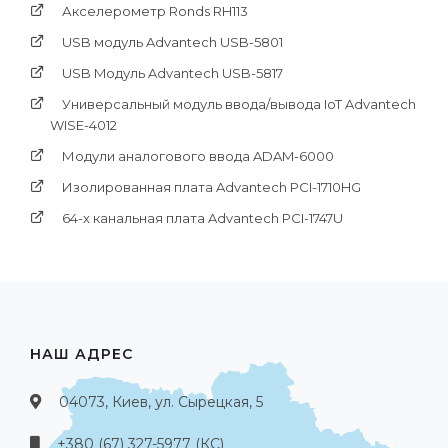
Акселерометр Ronds RH113
USB модуль Advantech USB-5801
USB Mодуль Advantech USB-5817
Универсальный модуль ввода/вывода IoT Advantech
WISE-4012
Модули аналогового ввода ADAM-6000
Изолированная плата Advantech PCI-1710HG
64-х канальная плата Advantech PCI-1747U
НАШ АДРЕС
04073, Киев, ул. Сырецкая, 5
+380 (67) 327-5977 (КС)