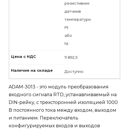
резистивних
датчиків
температури
Pt
або
Ni.
11 892,5
Доступно
ADAM-3013 - это модуль преобразования
входного сигнала RTD, устанавливаемый на
DIN-рейку, с трехсторонней изоляцией 1000
В постоянного тока между входом, выходом
и питанием. Переключатель
конфигурируемых входов и выходов