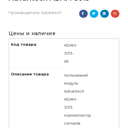
Производитель:
Advantech
Цены и наличие
ADAM-
3013-
AE
Ізольований
модуль
Advantech
ADAM-
3013,
нормалізатор
сигналів