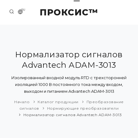
ПРОКСИС™
RU
НАЧАЛО
КОНТАКТЫ
О КОМПАНИИ
Нормализатор сигналов
Advantech ADAM-3013
ПРИМЕРЫ И РЕШЕНИЯ
КАТАЛОГ ПРОДУКЦИИ
Изолированный входной модуль RTD с трехсторонней
изоляцией 1000 В постоянного тока между входом,
ПРЕСС-ЦЕНТР
выходом и питанием Advantech ADAM-3013
Начало
Каталог продукции
Преобразование
сигналов
Нормирующие преобразователи
Нормализатор сигналов Advantech ADAM-3013