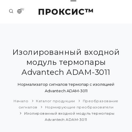
ПРОКСИС™
RU
НАЧАЛО
КОНТАКТЫ
О КОМПАНИИ
Изолированный входной
модуль термопары
ПРИМЕРЫ И РЕШЕНИЯ
Advantech ADAM-3011
КАТАЛОГ ПРОДУКЦИИ
Нормализатор сигналов термопар с изоляцией
ПРЕСС-ЦЕНТР
Advantech ADAM-3011
Начало
Каталог продукции
Преобразование
сигналов
Нормирующие преобразователи
Изолированный входной модуль термопары
Advantech ADAM-3011