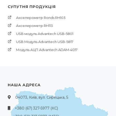
СУПУТНЯ ПРОДУКЦІЯ
Акселерометр Ronds RH103
Акселерометр RH113
USB модуль Advantech USB-5801
USB Mодуль Advantech USB-5817
Модуль АЦП Advantech ADAM-4017
НАША АДРЕСА
04073, Київ, вул. Сирецька, 5
+380 (67) 327-5977 (КС)