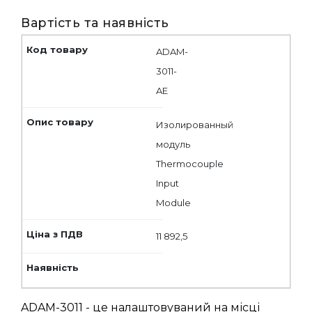
Вартість та наявність
ADAM-
3011-
AE
Изолированный
модуль
Thermocouple
Input
Module
11 892,5
ADAM-3011 - це налаштовуваний на місці