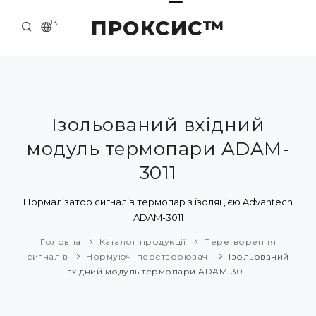
ПРОКСИС™
UK
ГОЛОВНА
КОНТАКТИ
ПРО НАС
Ізольований вхідний
модуль термопари ADAM-
ПРИКЛАДИ ТА РІШЕННЯ
3011
КАТАЛОГ ПРОДУКЦІЇ
Нормалізатор сигналів термопар з ізоляцією Advantech
НОВИНИ
ADAM-3011
Головна
Каталог продукції
Перетворення
сигналів
Нормуючі перетворювачі
Ізольований
вхідний модуль термопари ADAM-3011