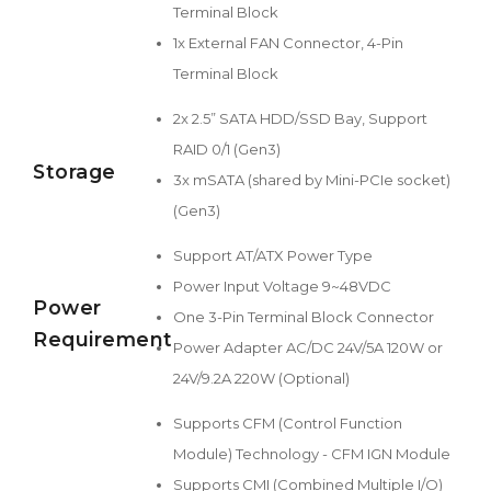
Terminal Block
1x External FAN Connector, 4-Pin
Terminal Block
2x 2.5” SATA HDD/SSD Bay, Support
RAID 0/1 (Gen3)
Storage
3x mSATA (shared by Mini-PCIe socket)
(Gen3)
Support AT/ATX Power Type
Power Input Voltage 9~48VDC
Power
One 3-Pin Terminal Block Connector
Requirement
Power Adapter AC/DC 24V/5A 120W or
24V/9.2A 220W (Optional)
Supports CFM (Control Function
Module) Technology - CFM IGN Module
Supports CMI (Combined Multiple I/O)