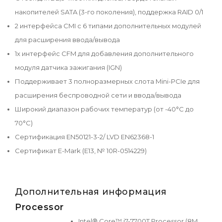
накопителей SATA (3-го поколения), поддержка RAID 0/1
2 интерфейса CMI с 6 типами дополнительных модулей
для расширения ввода/вывода
1x интерфейс CFM для добавления дополнительного
модуля датчика зажигания (IGN)
Поддерживает 3 полноразмерных слота Mini-PCIe для
расширения беспроводной сети и ввода/вывода
Широкий диапазон рабочих температур (от -40°C до
70°C)
Сертификация EN50121-3-2/ LVD EN62368-1
Сертификат E-Mark (E13, № 10R-0514229)
Дополнительная информация
Processor
Intel® Core™ i7-7700T Processor (8M