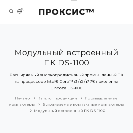
ПРОКСИС™
RU
НАЧАЛО
КОНТАКТЫ
О КОМПАНИИ
Модульный встроенный
ПК DS-1100
ПРИМЕРЫ И РЕШЕНИЯ
КАТАЛОГ ПРОДУКЦИИ
Расширяемый высокопродуктивный промышленный ПК
на процессоре Intel® Core™ i3 / i5 / i7 7/6 поколения
ПРЕСС-ЦЕНТР
Cincoze DS-1100
Начало
Каталог продукции
Промышленные
компьютеры
Встраиваемые компактные компьютеры
Модульный встроенный ПК DS-1100