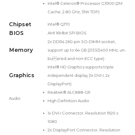
Intel® Celeron® Processor G3900 (2M
Cache, 2.80 GHz, 51W TDP)
Chipset
Intel® Q170
BIOS
AMI 16Mbit SPI BIOS
2x DDR4 260-pin SO-DIMM socket,
Memory
support up to 64 GB (2133/2400 MHz, un-
buered and non-ECC type)
Intel® HD Graphics supports triple
Graphics
independent display (1x DVI-I, 2x
DisplayPort)
Realtek® ALC888-GR
Audio
High Definition Audio
1x DVI-I Connector, Resolution 1920 x
1080
2x DisplayPort Connector, Resolution