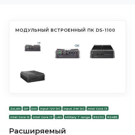
МОДУЛЬНЫЙ ВСТРОЕННЫЙ ПК DS-1100
2xLAN
DP
DVI
Input 12V DC
Input 24V DC
Intel Core i3
Intel Core i5
Intel Core i7
LAN
Military T range
RS232
RS485
Расширяемый