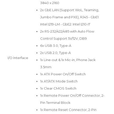
3840 x 2160
2x GbE LAN (Support WoL, Teaming,
Jumbo Frame and PXE), RJ45 - GbE1:
Intel I219-LM - GbE2: Intel I210-IT
2x RS-232/422/485 with Auto Flow
Control Support 5V/12V, DB9
6x USB 3.0, Type-A
2x USB 2.0, Type-A
I/O Interface
1x Line-out & 1x Mic-in, Phone Jack
3.5mm
1x ATX Power On/Off Switch
1x AT/ATX Mode Switch
1x Clear CMOS Switch
1x Remote Power On/Off Connector, 2-
Pin Terminal Block
1x Remote Reset Connector, 2-Pin