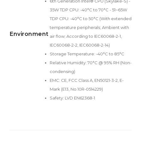
6th Generation Intel® CPU (Skylake-S) -
35W TDP CPU: -40°C to 70°C - 51~65W
TDP CPU: -40°C to 50°C (With extended
temperature peripherals; Ambient with
Environment
air flow; According to IEC60068-2-1,
IEC60068-2-2, IEC60068-2-14)
Storage Temperature: -40°C to 85°C
Relative Humidity: 70°C @ 95% RH (Non-
condensing)
EMC: CE, FCC Class A, EN50121-3-2, E-
Mark (E13, No.10R-0514229)
Safety: LVD EN62368-1