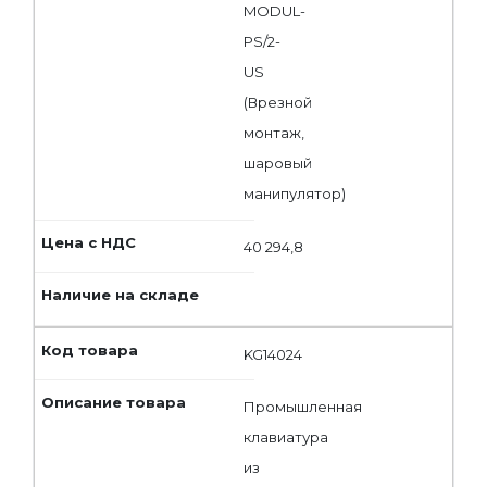
MODUL-
PS/2-
US
(Врезной
монтаж,
шаровый
манипулятор)
40 294,8
KG14024
Промышленная
клавиатура
из