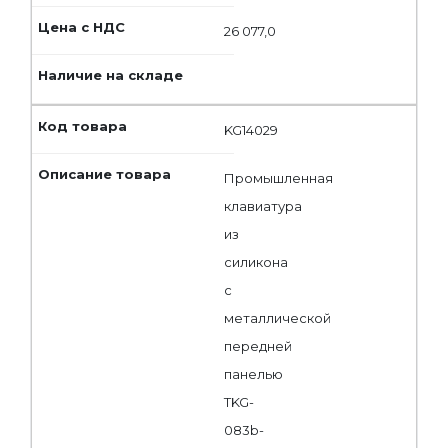
26 077,0
KG14029
Промышленная
клавиатура
из
силикона
с
металлической
передней
панелью
TKG-
083b-