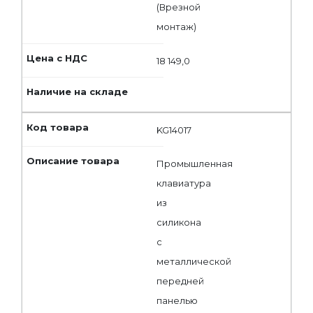
(Врезной
монтаж)
18 149,0
KG14017
Промышленная
клавиатура
из
силикона
с
металлической
передней
панелью