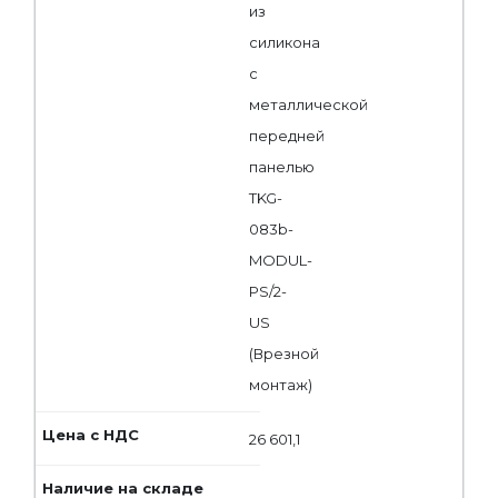
из
силикона
с
металлической
передней
панелью
TKG-
083b-
MODUL-
PS/2-
US
(Врезной
монтаж)
26 601,1