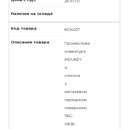
26 077,0
KG14027
Промислова
клавіатура
INDUKEY
із
сілікона
з
металевою
передньою
поверхнею
TKG-
083b-