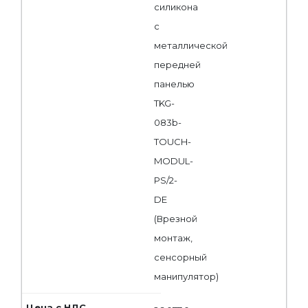
силикона
с
металлической
передней
панелью
TKG-
083b-
TOUCH-
MODUL-
PS/2-
DE
(Врезной
монтаж,
сенсорный
манипулятор)