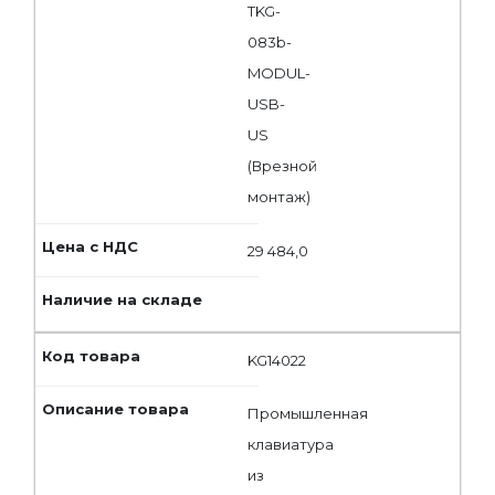
TKG-
083b-
MODUL-
USB-
US
(Врезной
монтаж)
29 484,0
KG14022
Промышленная
клавиатура
из