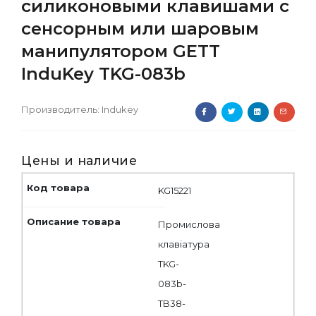
силиконовыми клавишами с
сенсорным или шаровым
манипулятором GETT
InduKey TKG-083b
Производитель:
Indukey
Цены и наличие
KG15221
Промислова
клавіатура
TKG-
083b-
TB38-