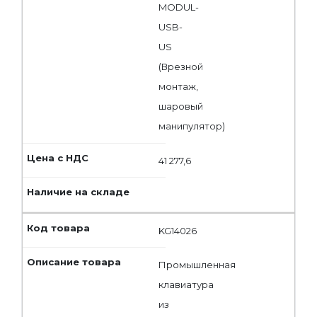
MODUL-
USB-
US
(Врезной
монтаж,
шаровый
манипулятор)
41 277,6
KG14026
Промышленная
клавиатура
из