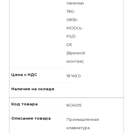
панелью
TKG-
083b-
MODUL-
PS/2-
DE
(Врезной
монтаж)
18 149,0
KG14015
Промышленная
клавиатура