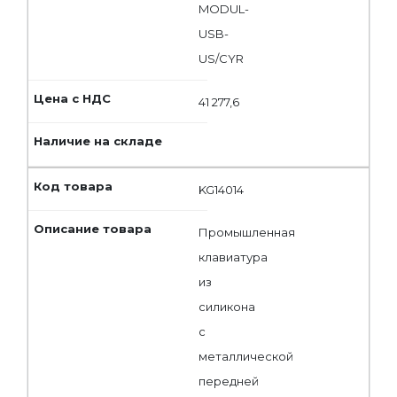
MODUL-
USB-
US/CYR
41 277,6
KG14014
Промышленная
клавиатура
из
силикона
с
металлической
передней