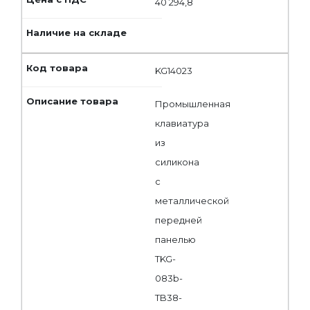
40 294,8
KG14023
Промышленная
клавиатура
из
силикона
с
металлической
передней
панелью
TKG-
083b-
TB38-