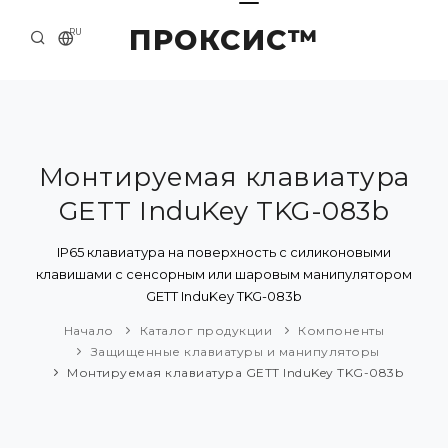
ПРОКСИС™
RU
НАЧАЛО
КОНТАКТЫ
О КОМПАНИИ
Монтируемая клавиатура
GETT InduKey TKG-083b
ПРИМЕРЫ И РЕШЕНИЯ
КАТАЛОГ ПРОДУКЦИИ
IP65 клавиатура на поверхность с силиконовыми
клавишами с сенсорным или шаровым манипулятором
ПРЕСС-ЦЕНТР
GETT InduKey TKG-083b
Начало
Каталог продукции
Компоненты
Защищенные клавиатуры и манипуляторы
Монтируемая клавиатура GETT InduKey TKG-083b