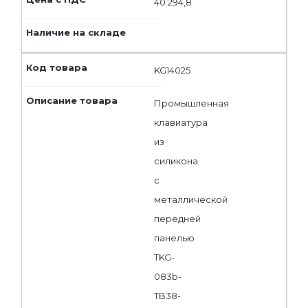
40 294,8
KG14025
Промышленная
клавиатура
из
силикона
с
металлической
передней
панелью
TKG-
083b-
TB38-