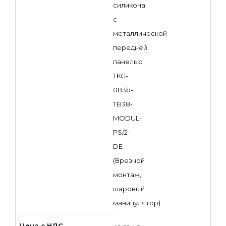
силикона
с
металлической
передней
панелью
TKG-
083b-
TB38-
MODUL-
PS/2-
DE
(Врезной
монтаж,
шаровый
манипулятор)