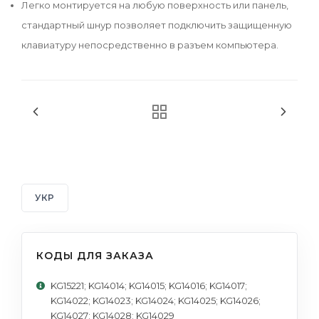
Легко монтируется на любую поверхность или панель,
стандартный шнур позволяет подключить защищенную
клавиатуру непосредственно в разъем компьютера.
УКР
КОДЫ ДЛЯ ЗАКАЗА
KG15221; KG14014; KG14015; KG14016; KG14017;
KG14022; KG14023; KG14024; KG14025; KG14026;
KG14027; KG14028; KG14029