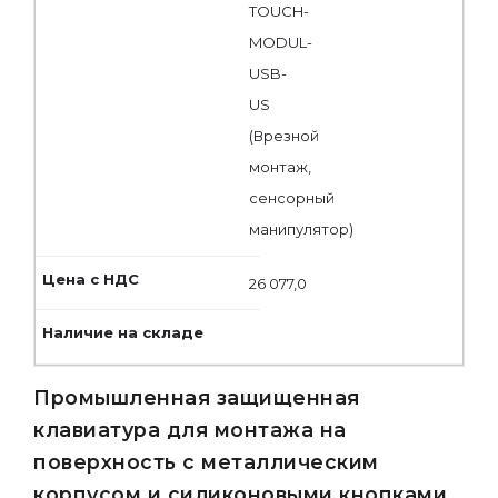
TOUCH-
MODUL-
USB-
US
(Врезной
монтаж,
сенсорный
манипулятор)
26 077,0
Промышленная защищенная
клавиатура для монтажа на
поверхность с металлическим
корпусом и силиконовыми кнопками.