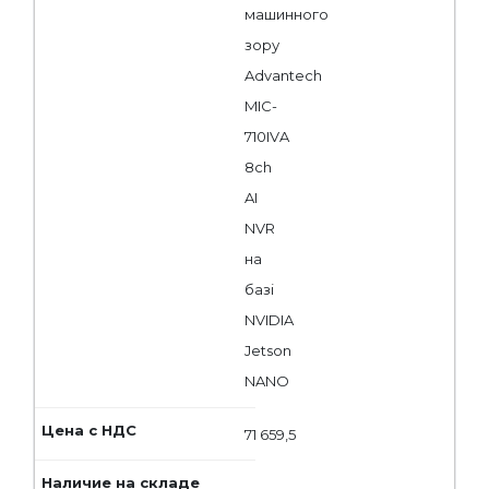
машинного
зору
Advantech
MIC-
710IVA
8ch
AI
NVR
на
базі
NVIDIA
Jetson
NANO
71 659,5