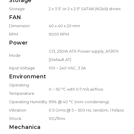
Storage
Storage
2 x 3.5" or 2 x 2.5" SATAIII (6Gb/s) drives
FAN
Dimension
40 x 40 x 20 mm
RPM
9000 RPM
Power
C13, 250W ATX Power supply, AT/ATX
Mode
(Default AT)
Input Voltage
100 ~ 240 VAC, 3.5A
Environment
Operating
0 ~ 50 °C with 0.7 m/s airflow
Temperature
Operating Humidity
95% @ 40 °C (non-condensing)
Vibration
0.5 Grms @ 5 ~ 500 Hz, random, 1 hr/axis
Shock
10G/11ms
Mechanica