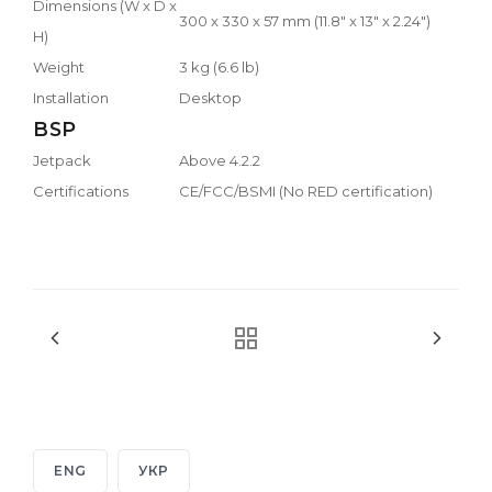
Dimensions (W x D x
300 x 330 x 57 mm (11.8" x 13" x 2.24")
H)
Weight
3 kg (6.6 lb)
Installation
Desktop
BSP
Jetpack
Above 4.2.2
Certifications
CE/FCC/BSMI (No RED certification)
ENG
УКР