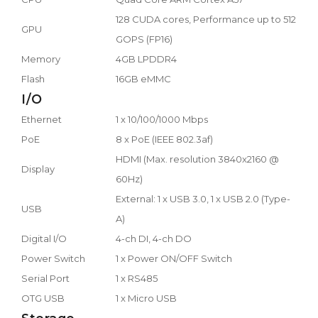
128 CUDA cores, Performance up to 512
GPU
GOPS (FP16)
Memory
4GB LPDDR4
Flash
16GB eMMC
I/O
Ethernet
1 x 10/100/1000 Mbps
PoE
8 x PoE (IEEE 802.3af)
HDMI (Max. resolution 3840x2160 @
Display
60Hz)
External: 1 x USB 3.0, 1 x USB 2.0 (Type-
USB
A)
Digital I/O
4-ch DI, 4-ch DO
Power Switch
1 x Power ON/OFF Switch
Serial Port
1 x RS485
OTG USB
1 x Micro USB