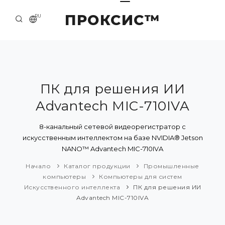
ПРОКСИС™
RU
НАЧАЛО
КОНТАКТЫ
О КОМПАНИИ
ПК для решения ИИ
Advantech MIC-710IVA
ПРИМЕРЫ И РЕШЕНИЯ
КАТАЛОГ ПРОДУКЦИИ
8-канальный сетевой видеорегистратор с
искусственным интеллектом на базе NVIDIA® Jetson
ПРЕСС-ЦЕНТР
NANO™ Advantech MIC-710IVA
Начало
Каталог продукции
Промышленные
компьютеры
Компьютеры для систем
Искусственного интеллекта
ПК для решения ИИ
Advantech MIC-710IVA