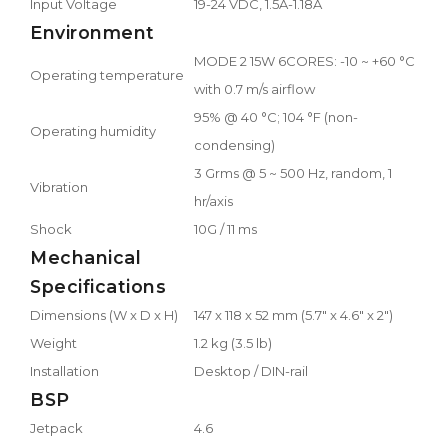
Input Voltage
19-24 VDC, 1.5A-1.18A
Environment
MODE 2 15W 6CORES: -10 ~ +60 °C
Operating temperature
with 0.7 m/s airflow
95% @ 40 °C; 104 °F (non-
Operating humidity
condensing)
3 Grms @ 5 ~ 500 Hz, random, 1
Vibration
hr/axis
Shock
10G / 11 ms
Mechanical
Specifications
Dimensions (W x D x H)
147 x 118 x 52 mm (5.7" x 4.6" x 2")
Weight
1.2 kg (3.5 lb)
Installation
Desktop / DIN-rail
BSP
Jetpack
4.6