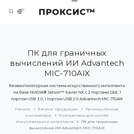
ПРОКСИС™
RU
НАЧАЛО
КОНТАКТЫ
О КОМПАНИИ
ПК для граничных
вычислений ИИ Advantech
ПРИМЕРЫ И РЕШЕНИЯ
MIC-710AIX
КАТАЛОГ ПРОДУКЦИИ
Безвентиляторная система искусственного интеллекта
ПРЕСС-ЦЕНТР
на базе NVIDIA® Jetson™ Xavier NX с 2 портами GbE, 1
портом USB 3.0, 1 портом USB 2.0 Advantech MIC-710AIX
Начало
Каталог продукции
Промышленные
компьютеры
Компьютеры для систем
Искусственного интеллекта
ПК для граничных
вычислений ИИ Advantech MIC-710AIX