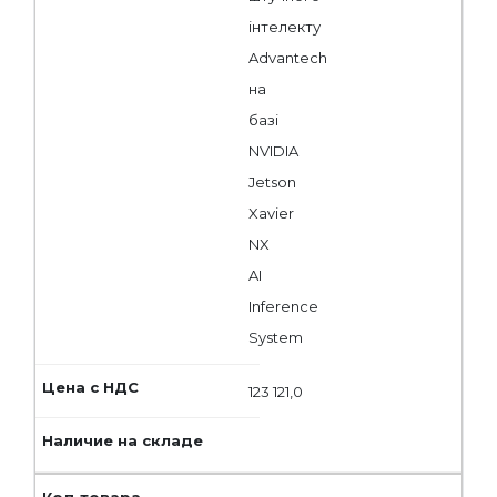
інтелекту
Advantech
на
базі
NVIDIA
Jetson
Xavier
NX
AI
Inference
System
123 121,0