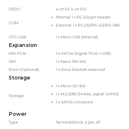
DI/DO
4-ch DI, 4-ch DO
Internal: 1 x RS-232 pin header
COM
External: 1 x RS-232/RS-422/RS-485
OTG USB
1 x Micro USB (Internal)
Expansion
Mini PCIe
1 x mPCIe (Signal: PCIe + USB)
SIM
1 x Nano SIM slot
iDoor (Optional)
1 x iDoor bracket reserved
Storage
1 x Micro SD slot
1 x M.2 2280 (M-Key, signal: SATA3)
Storage
1 x SATA3 connector
Power
Type
Terminal block, 2-pin, AT