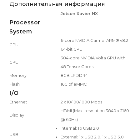
Дополнительная информация
Jetson Xavier NX
Processor
System
6-core NVIDIA Carmel ARM® v8.2
CPU
64-bit CPU
384-core NVIDIA Volta GPU with
GPU
48 Tensor Cores
Memory
8GB LPDDR4
Flash
16G of eMMC
I/O
Ethernet
2 x 10/100/1000 Mbps
HDMI (Max. resolution 3840 x 2160
Display
@ 60Hz)
Internal: 1 x USB 2.0
USB
External: 1 x USB 2.0, 1 x USB 3.0