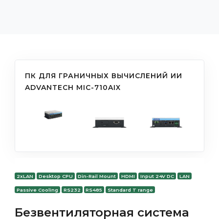
ПК ДЛЯ ГРАНИЧНЫХ ВЫЧИСЛЕНИЙ ИИ
ADVANTECH MIC-710AIX
2xLAN
Desktop CPU
Din-Rail Mount
HDMI
Input 24V DC
LAN
Passive Cooling
RS232
RS485
Standard T range
Безвентиляторная система