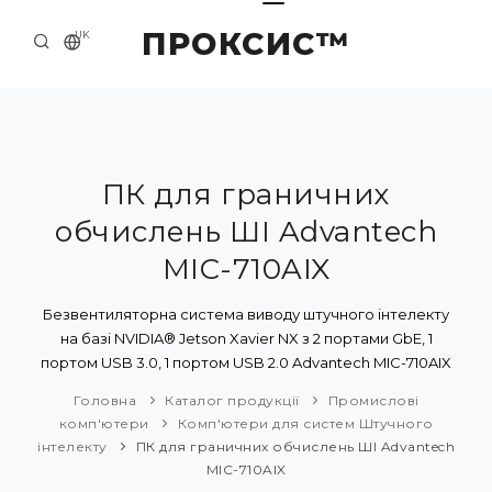
ПРОКСИС™
UK
ГОЛОВНА
КОНТАКТИ
ПРО НАС
ПК для граничних
обчислень ШІ Advantech
ПРИКЛАДИ ТА РІШЕННЯ
MIC-710AIX
КАТАЛОГ ПРОДУКЦІЇ
Безвентиляторна система виводу штучного інтелекту
НОВИНИ
на базі NVIDIA® Jetson Xavier NX з 2 портами GbE, 1
портом USB 3.0, 1 портом USB 2.0 Advantech MIC-710AIX
Головна
Каталог продукції
Промислові
комп'ютери
Комп'ютери для систем Штучного
інтелекту
ПК для граничних обчислень ШІ Advantech
MIC-710AIX