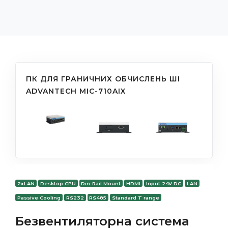
ПК ДЛЯ ГРАНИЧНИХ ОБЧИСЛЕНЬ ШІ
ADVANTECH MIC-710AIX
2xLAN
Desktop CPU
Din-Rail Mount
HDMI
Input 24V DC
LAN
Passive Cooling
RS232
RS485
Standard T range
Безвентиляторна система