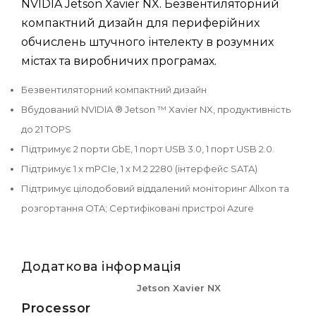
NVIDIA Jetson Xavier NX. Безвентиляторний
компактний дизайн для периферійних
обчислень штучного інтелекту в розумних
містах та виробничих програмах.
Безвентиляторний компактний дизайн
Вбудований NVIDIA ® Jetson ™ Xavier NX, продуктивність
до 21 TOPS
Підтримує 2 порти GbE, 1 порт USB 3.0, 1 порт USB 2.0.
Підтримує 1 x mPCIe, 1 x M.2 2280 (інтерфейс SATA)
Підтримує цілодобовий віддалений моніторинг Allxon та
розгортання OTA; Сертифіковані пристрої Azure
Додаткова інформація
Jetson Xavier NX
Processor