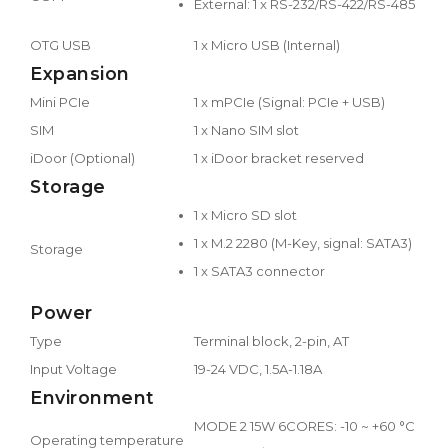
External: 1 x RS-232/RS-422/RS-485
OTG USB
1 x Micro USB (Internal)
Expansion
Mini PCIe
1 x mPCIe (Signal: PCIe + USB)
SIM
1 x Nano SIM slot
iDoor (Optional)
1 x iDoor bracket reserved
Storage
1 x Micro SD slot
1 x M.2 2280 (M-Key, signal: SATA3)
Storage
1 x SATA3 connector
Power
Type
Terminal block, 2-pin, AT
Input Voltage
19-24 VDC, 1.5A-1.18A
Environment
MODE 2 15W 6CORES: -10 ~ +60 °C
Operating temperature