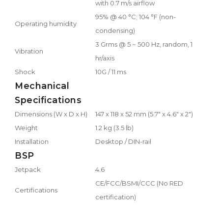
with 0.7 m/s airflow
95% @ 40 °C; 104 °F (non-
Operating humidity
condensing)
3 Grms @ 5 ~ 500 Hz, random, 1
Vibration
hr/axis
Shock
10G / 11 ms
Mechanical
Specifications
Dimensions (W x D x H)
147 x 118 x 52 mm (5.7" x 4.6" x 2")
Weight
1.2 kg (3.5 lb)
Installation
Desktop / DIN-rail
BSP
Jetpack
4.6
CE/FCC/BSMI/CCC (No RED
Certifications
certification)