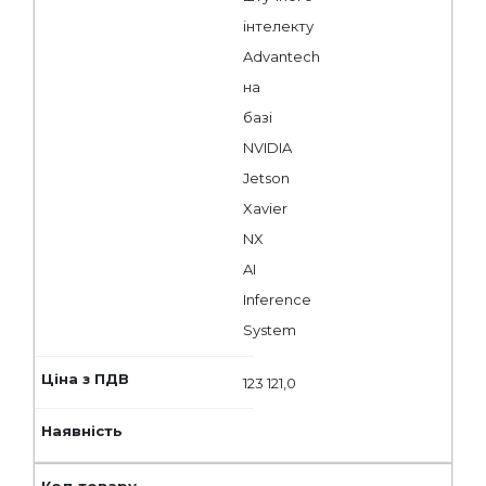
інтелекту
Advantech
на
базі
NVIDIA
Jetson
Xavier
NX
AI
Inference
System
123 121,0