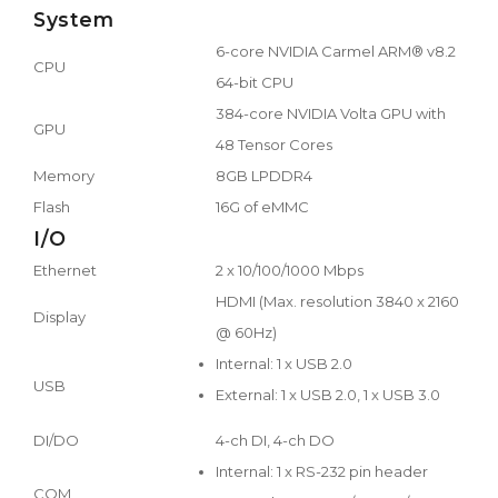
System
6-core NVIDIA Carmel ARM® v8.2
CPU
64-bit CPU
384-core NVIDIA Volta GPU with
GPU
48 Tensor Cores
Memory
8GB LPDDR4
Flash
16G of eMMC
I/O
Ethernet
2 x 10/100/1000 Mbps
HDMI (Max. resolution 3840 x 2160
Display
@ 60Hz)
Internal: 1 x USB 2.0
USB
External: 1 x USB 2.0, 1 x USB 3.0
DI/DO
4-ch DI, 4-ch DO
Internal: 1 x RS-232 pin header
COM